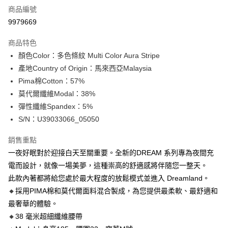
商品編號
信用卡分期付款
9979669
3 期 0 利率 每期
NT$196
21家銀行
商品特色
合作金庫商業銀行
第一商業銀行
超商取貨付款
顏色Color：多色條紋 Multi Color Aura Stripe
華南商業銀行
彰化商業銀行
產地Country of Origin：馬來西亞Malaysia
LINE Pay
上海商業儲蓄銀行
台北富邦商業銀行
國泰世華商業銀行
兆豐國際商業銀行
Pima棉Cotton：57%
Apple Pay
臺灣中小企業銀行
台中商業銀行
莫代爾纖維Modal：38%
匯豐（台灣）商業銀行
華泰商業銀行
彈性纖維Spandex：5%
街口支付
聯邦商業銀行
遠東國際商業銀行
S/N：U39033066_05050
元大商業銀行
永豐商業銀行
悠遊付
玉山商業銀行
星展（台灣）商業銀行
銷售重點
台新國際商業銀行
中國信託商業銀行
全盈+PAY
一夜好眠對於迎接白天至關重要。全新的DREAM 系列專為夜間充
台灣樂天信用卡公司
AFTEE先享後付
電而設計，就像一場美夢，這種崇高的舒適感將伴隨您一整天。
相關說明
此款內著都將給您處於最大程度的放鬆模式並進入 Dreamland。
【關於「AFTEE先享後付」】
🔸採用PIMA棉和莫代爾面料混合製成，為您提供最柔軟、最舒適和
ATM付款
AFTEE先享後付是「在收到商品之後才付款」的支付方式。 讓您購物簡單
最奢華的體驗。
便利好安心！
１．簡單：不需註冊會員、不需綁卡、不需儲值。
🔸38 毫米超細纖維腰帶
運送方式
２．便利：只要手機號碼，簡訊認證，即可結帳。