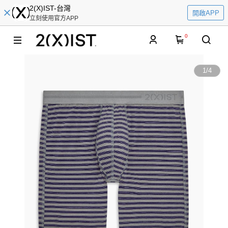
2(X)IST-台灣
開啟APP
立刻使用官方APP
0
1
/
4