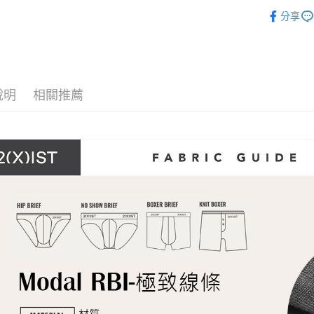
付」結帳
內著便利搜
付款後全
２．訂單
分享
內著便利搜
３．收到繳
每筆NT$8
／ATM／
內著便利搜
※ 請注意
7-11取貨
絡購買商品
🎁父親節
先享後付
每筆NT$8
※ 交易是
說明
相關推薦
👍依照你
是否繳費成
付款後7-1
付客戶支
👍依照你
每筆NT$8
【注意事
宅配
１．透過由
交易，需
每筆NT$8
求債權轉
２．關於
澎湖、金門
https://aft
每筆NT$1
３．未成
「AFTE
郵局快捷(
任。
４．使用「
每筆NT$1
即時審查
結果請求
海外宅配
５．嚴禁
形，恩沛