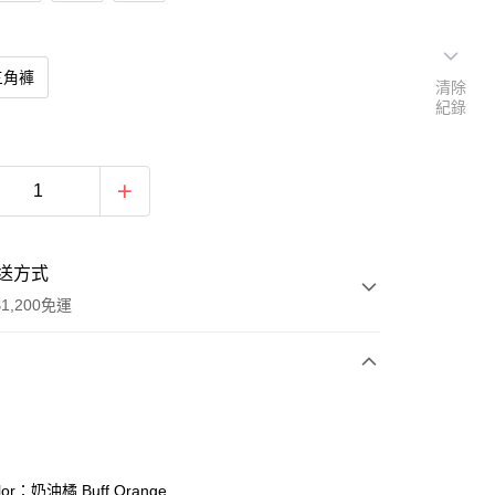
三角褲
清除
紀錄
送方式
1,200免運
次付款
期付款
0 利率 每期
NT$183
21家銀行
or：奶油橘 Buff Orange