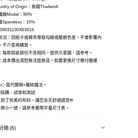
庫商業銀行
第一商業銀行
try of Origin：泰國Thailandt
付款
業銀行
彰化商業銀行
維Modal：90%
業儲蓄銀行
台北富邦商業銀行
Spandexs：10%
華商業銀行
兆豐國際商業銀行
39031130X83016
小企業銀行
台中商業銀行
狀況：因紙卡或褲夾導致勾線或壓痕色差，不會影響內
台灣）商業銀行
華泰商業銀行
業銀行
遠東國際商業銀行
，不介意再購買。
業銀行
永豐商業銀行
：每款瑕疵部份不見相同，提供示意圖，請參考。
業銀行
星展（台灣）商業銀行
：成本價出清怒無法退換貨，如要更換尺寸需付擔運
際商業銀行
中國信託商業銀行
天信用卡公司
享後付
👉莫代爾棉+羅紋織法。
FTEE先享後付」】
的採購、試穿和測試
先享後付是「在收到商品之後才付款」的支付方式。 讓您購物簡單
到了完美的布料，讓您全天舒適感受🤟
心！
：不需註冊會員、不需綁卡、不需儲值。
以帶小一號。請參考實際平量尺寸表。
：只要手機號碼，簡訊認證，即可結帳。
：先確認商品／服務後，再付款。
付款
類 (6)
EE先享後付」結帳流程】
0，滿NT$1,200(含以上)免運費
方式選擇「AFTEE先享後付」後，將跳轉至「AFTEE先享後