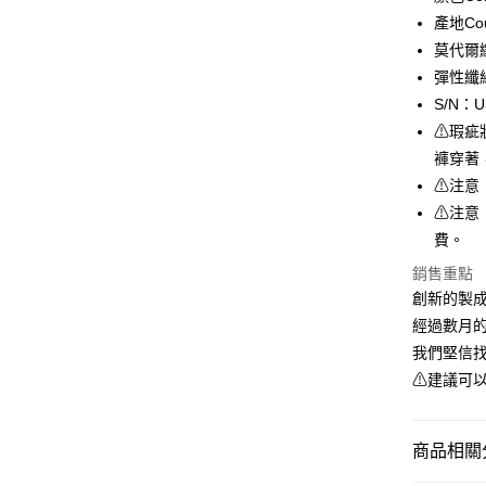
合作金
產地Coun
超商取貨
華南商
莫代爾纖
LINE Pay
上海商
彈性纖維
國泰世
S/N：U
Apple Pay
臺灣中
⚠瑕疵
匯豐（
街口支付
聯邦商
褲穿著
元大商
悠遊付
⚠注意
玉山商
⚠注意
台新國
全盈+PAY
費。
台灣樂
AFTEE先
銷售重點
相關說明
創新的製成
【關於「A
經過數月
ATM付款
AFTEE
我們堅信找
便利好安
１．簡單
⚠建議可
２．便利
運送方式
３．安心
全家取貨
商品相關分
【「AFT
每筆NT$8
１．於結帳