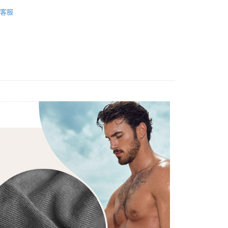
頁面，進行簡訊認證並確認金額後，即可完成結帳。
-系列
Premium Modal RIB-極致線條
家取貨
成立數日內，您將收到繳費通知簡訊。
客服
-款式
費通知簡訊後14天內，點擊此簡訊中的連結，可透過四大超商
三角褲 Briefs
0，滿NT$1,200(含以上)免運費
網路銀行／等多元方式進行付款，方視為交易完成。
-材質
Modal 莫代爾棉
：結帳手續完成當下不需立刻繳費，但若您需要取消訂單，請聯
付款
的店家。未經商家同意取消之訂單仍視為有效，需透過AFTEE
福袋自由配｜任選三件1588元
繳納相關費用。
0，滿NT$1,200(含以上)免運費
否成功請以「AFTEE先享後付 」之結帳頁面顯示為準，若有關於
的穿著需求挑選
☁️舒適柔軟。頂極奢華內褲
功／繳費後需取消欲退款等相關疑問，請聯繫「AFTEE先享後
1取貨
援中心」
https://netprotections.freshdesk.com/support/home
的穿著需求挑選
🍷尊貴高級。絲滑感內褲
0，滿NT$1,200(含以上)免運費
項】
恩沛科技股份有限公司提供之「AFTEE先享後付」服務完成之
依本服務之必要範圍內提供個人資料，並將交易相關給付款項請
5，滿NT$1,200(含以上)免運費
讓予恩沛科技股份有限公司。
個人資料處理事宜，請瀏覽以下網址：
、馬祖、小琉球、綠島、蘭嶼(郵局配送)
ee.tw/terms/#terms3
25
年的使用者請事先徵得法定代理人或監護人之同意方可使用
E先享後付」，若未經同意申辦者引起之損失，本公司不負相關責
隔天到貨，需先line@客服通知小編)
AFTEE先享後付」時，將依據個別帳號之用戶狀況，依本公司
00
核予不同之上限額度；若仍有額度不足之情形，本公司將視審查
用戶進行身份認證。
查看運費
一人註冊多個帳號或使用他人資訊註冊。若發現惡意使用之情
科技股份有限公司將有權停止該用戶之使用額度並採取法律行