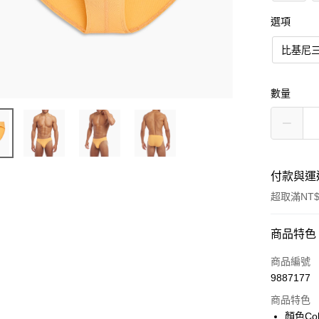
選項
比基尼
數量
付款與運
超取滿NT$
付款方式
商品特色
信用卡一
商品編號
9887177
信用卡分
商品特色
3 期 
顏色Col