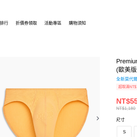
排行
折價券領取
活動專區
購物須知
Prem
(歐美版
全新莫代爾
超取滿NT$
NT$5
NT$1,180
尺寸
S