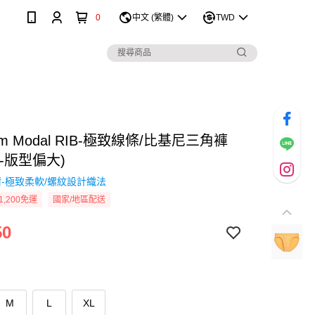
0
中文 (繁體)
TWD
ium Modal RIB-極致線條/比基尼三角褲
-版型偏大)
-極致柔軟/螺紋設計織法
1,200免運
國家/地區配送
50
M
L
XL