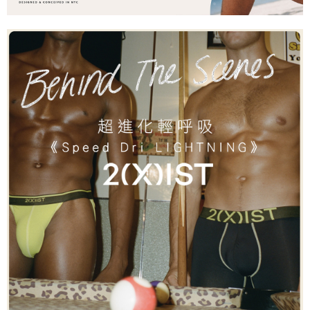
任。
每筆NT$100
４．使用「AFTEE先享後付」時，將依據個別帳號之用戶狀況，依本公司即
時審查核予不同之上限額度；若仍有額度不足之情形，本公司將視審查結果
海外宅配
查看運費
請求用戶進行身份認證。
５．嚴禁一人註冊多個帳號或使用他人資訊註冊。若發現惡意使用之情形，
恩沛科技股份有限公司將有權停止該用戶之使用額度並採取法律行動。