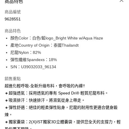
商品特色
信用卡一次付款
商品編號
信用卡分期付款
9628551
3 期 0 利率 每期
NT$196
21家銀行
商品特色
合作金庫商業銀行
第一商業銀行
超商取貨付款
顏色Color：白色/藍logo_Bright White w/Aqua Haze
華南商業銀行
彰化商業銀行
產地Country of Origin：泰國Thailandt
LINE Pay
上海商業儲蓄銀行
台北富邦商業銀行
國泰世華商業銀行
兆豐國際商業銀行
尼龍Nylon：82%
Apple Pay
臺灣中小企業銀行
台中商業銀行
彈性纖維Spandexs：18%
匯豐（台灣）商業銀行
華泰商業銀行
S/N：U39032033_96134
街口支付
聯邦商業銀行
遠東國際商業銀行
元大商業銀行
永豐商業銀行
悠遊付
銷售重點
玉山商業銀行
星展（台灣）商業銀行
超進化輕呼吸-全新升級布料，會呼吸的內褲!!
台新國際商業銀行
中國信託商業銀行
全盈+PAY
🔸超強透氣：採用透氣的專有 Speed Dri® 輕質尼龍布料。
台灣樂天信用卡公司
AFTEE先享後付
🔸吸濕排汗：快速排汗，將濕氣從身上帶走。
相關說明
🔸彈性舒適：絕佳的輕柔彈性貼身，尼龍的耐用性更適合健身鍛
【關於「AFTEE先享後付」】
煉。
ATM付款
AFTEE先享後付是「在收到商品之後才付款」的支付方式。 讓您購物簡單
🔸獨家囊袋：2(X)IST獨家3D立體囊袋，提供您全天的支撐力，輕
便利好安心！
１．簡單：不需註冊會員、不需綁卡、不需儲值。