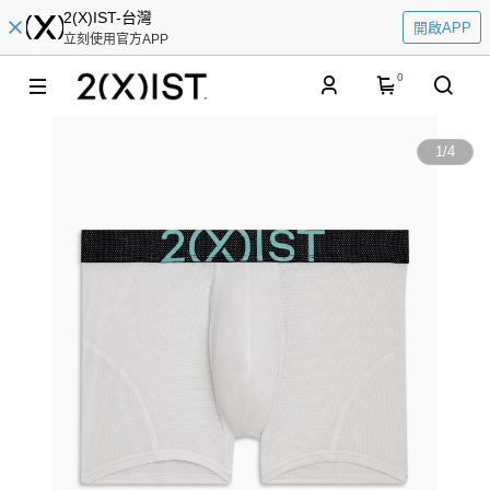
2(X)IST-台灣
開啟APP
立刻使用官方APP
0
1
/
4