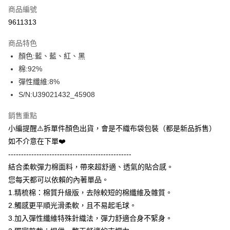
商品編號
信用卡分期付款
9611313
3 期 0 利率 每期
NT$133
21家銀行
商品特色
合作金庫商業銀行
第一商業銀行
超商取貨付款
顏色:藍、藍、紅、黑
華南商業銀行
彰化商業銀行
棉:92%
LINE Pay
上海商業儲蓄銀行
台北富邦商業銀行
國泰世華商業銀行
兆豐國際商業銀行
彈性纖維:8%
Apple Pay
臺灣中小企業銀行
台中商業銀行
S/N:U39021432_45908
匯豐（台灣）商業銀行
華泰商業銀行
街口支付
聯邦商業銀行
遠東國際商業銀行
銷售重點
元大商業銀行
永豐商業銀行
悠遊付
小編提醒⚠️拆單件顏色出貨，會是不織布袋包裝（都是新品拆售）
玉山商業銀行
星展（台灣）商業銀行
如不介意在下單❤️
台新國際商業銀行
中國信託商業銀行
全盈+PAY
------------------------------------------------
台灣樂天信用卡公司
AFTEE先享後付
結合柔軟彈力棉面料，帶來超舒適、透氣的貼合感。
相關說明
您每天都可以依賴的內著單品。
【關於「AFTEE先享後付」】
1.精梳棉：棉質升級版，去除較短的棉纖維及雜質。
ATM付款
AFTEE先享後付是「在收到商品之後才付款」的支付方式。 讓您購物簡單
2.觸感更平順光滑柔軟，且不易起毛球。
便利好安心！
１．簡單：不需註冊會員、不需綁卡、不需儲值。
3.加入彈性纖維特殊針織法，彈力舒適合身不緊身。
運送方式
２．便利：只要手機號碼，簡訊認證，即可結帳。