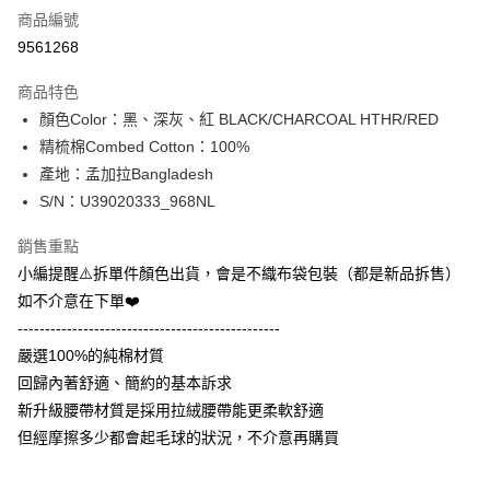
商品編號
信用卡分期付款
9561268
3 期 0 利率 每期
NT$133
21家銀行
商品特色
合作金庫商業銀行
第一商業銀行
超商取貨付款
顏色Color：黑、深灰、紅 BLACK/CHARCOAL HTHR/RED
華南商業銀行
彰化商業銀行
精梳棉Combed Cotton：100%
LINE Pay
上海商業儲蓄銀行
台北富邦商業銀行
國泰世華商業銀行
兆豐國際商業銀行
產地：孟加拉Bangladesh
Apple Pay
臺灣中小企業銀行
台中商業銀行
S/N：U39020333_968NL
匯豐（台灣）商業銀行
華泰商業銀行
街口支付
聯邦商業銀行
遠東國際商業銀行
銷售重點
元大商業銀行
永豐商業銀行
悠遊付
小編提醒⚠️拆單件顏色出貨，會是不織布袋包裝（都是新品拆售）
玉山商業銀行
星展（台灣）商業銀行
如不介意在下單❤️
台新國際商業銀行
中國信託商業銀行
全盈+PAY
------------------------------------------------
台灣樂天信用卡公司
AFTEE先享後付
嚴選100%的純棉材質
相關說明
回歸內著舒適、簡約的基本訴求
【關於「AFTEE先享後付」】
新升級腰帶材質是採用拉絨腰帶能更柔軟舒適
ATM付款
AFTEE先享後付是「在收到商品之後才付款」的支付方式。 讓您購物簡單
但經摩擦多少都會起毛球的狀況，不介意再購買
便利好安心！
１．簡單：不需註冊會員、不需綁卡、不需儲值。
運送方式
２．便利：只要手機號碼，簡訊認證，即可結帳。