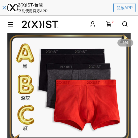
2(X)IST-台灣
開啟APP
立刻使用官方APP
0
1
/
4