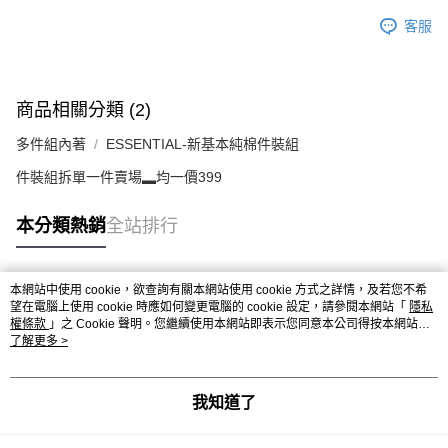
客服
商品相關分類 (2)
多件組內著
ESSENTIAL-新基本純棉件裝組
件裝組拆單一件賣場▂均一價399
本分類熱銷
全站排行
本網站中使用 cookie，欲查詢有關本網站使用 cookie 方式之詳情，及若您不希
熱門標籤
望在電腦上使用 cookie 時應如何變更電腦的 cookie 設定，請參閱本網站「
隱私
權條款
」之 Cookie 聲明。您繼續使用本網站即表示您同意本公司得按本網站使
用條款之 Cookie 聲明使用 cookie。
了解更多 >
我知道了