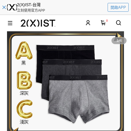
2(X)IST-台灣
開啟APP
立刻使用官方APP
0
1
/
4