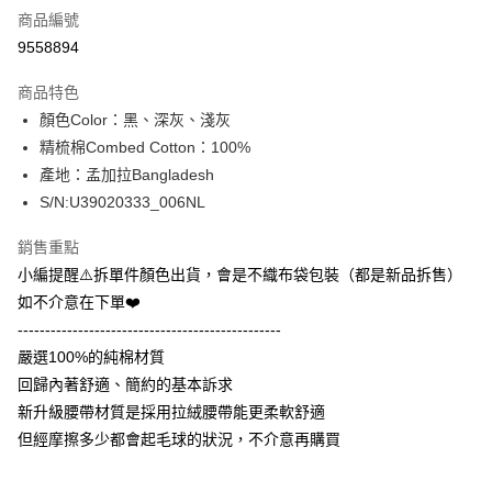
商品編號
信用卡分期付款
9558894
3 期 0 利率 每期
NT$133
21家銀行
商品特色
合作金庫商業銀行
第一商業銀行
超商取貨付款
顏色Color：黑、深灰、淺灰
華南商業銀行
彰化商業銀行
精梳棉Combed Cotton：100%
LINE Pay
上海商業儲蓄銀行
台北富邦商業銀行
國泰世華商業銀行
兆豐國際商業銀行
產地：孟加拉Bangladesh
Apple Pay
臺灣中小企業銀行
台中商業銀行
S/N:U39020333_006NL
匯豐（台灣）商業銀行
華泰商業銀行
街口支付
聯邦商業銀行
遠東國際商業銀行
銷售重點
元大商業銀行
永豐商業銀行
悠遊付
小編提醒⚠️拆單件顏色出貨，會是不織布袋包裝（都是新品拆售）
玉山商業銀行
星展（台灣）商業銀行
如不介意在下單❤️
台新國際商業銀行
中國信託商業銀行
全盈+PAY
------------------------------------------------
台灣樂天信用卡公司
AFTEE先享後付
嚴選100%的純棉材質
相關說明
回歸內著舒適、簡約的基本訴求
【關於「AFTEE先享後付」】
新升級腰帶材質是採用拉絨腰帶能更柔軟舒適
ATM付款
AFTEE先享後付是「在收到商品之後才付款」的支付方式。 讓您購物簡單
但經摩擦多少都會起毛球的狀況，不介意再購買
便利好安心！
１．簡單：不需註冊會員、不需綁卡、不需儲值。
運送方式
２．便利：只要手機號碼，簡訊認證，即可結帳。