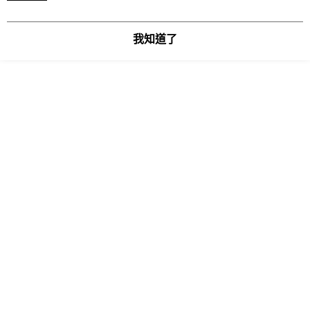
時審查核予不同之上限額度；若仍有額度不足之情形，本公司將視審查結果
海外宅配
查看運費
請求用戶進行身份認證。
５．嚴禁一人註冊多個帳號或使用他人資訊註冊。若發現惡意使用之情形，
我知道了
恩沛科技股份有限公司將有權停止該用戶之使用額度並採取法律行動。