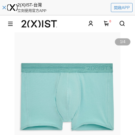
2(X)IST-台灣
開啟APP
立刻使用官方APP
0
1
/
4