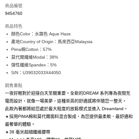
商品編號
信用卡分期付款
9454760
3 期 0 利率 每期
NT$196
21家銀行
商品特色
合作金庫商業銀行
第一商業銀行
超商取貨付款
顏色Color：水霧色 Aque Haze
華南商業銀行
彰化商業銀行
產地Country of Origin：馬來西亞Malaysia
LINE Pay
上海商業儲蓄銀行
台北富邦商業銀行
國泰世華商業銀行
兆豐國際商業銀行
Pima棉Cotton：57%
Apple Pay
臺灣中小企業銀行
台中商業銀行
莫代爾纖維Modal：38%
匯豐（台灣）商業銀行
華泰商業銀行
彈性纖維Spandex：5%
街口支付
聯邦商業銀行
遠東國際商業銀行
S/N：U39032033X44050
元大商業銀行
永豐商業銀行
悠遊付
玉山商業銀行
星展（台灣）商業銀行
銷售重點
台新國際商業銀行
中國信託商業銀行
全盈+PAY
一夜好眠對於迎接白天至關重要。全新的DREAM 系列專為夜間充
台灣樂天信用卡公司
AFTEE先享後付
電而設計，就像一場美夢，這種崇高的舒適感將伴隨您一整天。
相關說明
此款內著都將給您處於最大程度的放鬆模式並進入 Dreamland。
【關於「AFTEE先享後付」】
🔸採用PIMA棉和莫代爾面料混合製成，為您提供最柔軟、最舒適和
ATM付款
AFTEE先享後付是「在收到商品之後才付款」的支付方式。 讓您購物簡單
最奢華的體驗。
便利好安心！
１．簡單：不需註冊會員、不需綁卡、不需儲值。
🔸38 毫米超細纖維腰帶
運送方式
２．便利：只要手機號碼，簡訊認證，即可結帳。