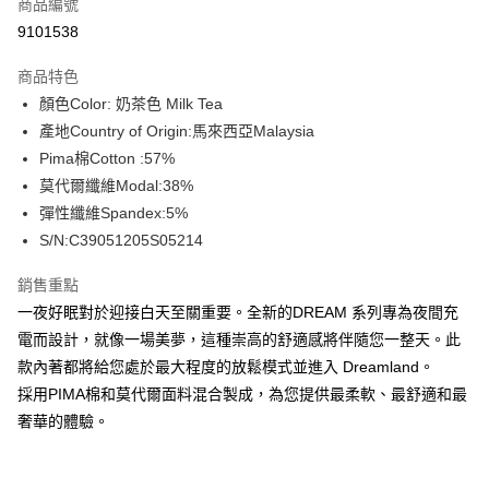
商品編號
信用卡分期付款
9101538
3 期 0 利率 每期
NT$526
21家銀行
商品特色
合作金庫商業銀行
第一商業銀行
超商取貨付款
顏色Color: 奶茶色 Milk Tea
華南商業銀行
彰化商業銀行
產地Country of Origin:馬來西亞Malaysia
LINE Pay
上海商業儲蓄銀行
台北富邦商業銀行
國泰世華商業銀行
兆豐國際商業銀行
Pima棉Cotton :57%
Apple Pay
臺灣中小企業銀行
台中商業銀行
莫代爾纖維Modal:38%
匯豐（台灣）商業銀行
華泰商業銀行
彈性纖維Spandex:5%
街口支付
聯邦商業銀行
遠東國際商業銀行
S/N:C39051205S05214
元大商業銀行
永豐商業銀行
悠遊付
玉山商業銀行
星展（台灣）商業銀行
銷售重點
台新國際商業銀行
中國信託商業銀行
全盈+PAY
一夜好眠對於迎接白天至關重要。全新的DREAM 系列專為夜間充
台灣樂天信用卡公司
AFTEE先享後付
電而設計，就像一場美夢，這種崇高的舒適感將伴隨您一整天。此
相關說明
款內著都將給您處於最大程度的放鬆模式並進入 Dreamland。
【關於「AFTEE先享後付」】
採用PIMA棉和莫代爾面料混合製成，為您提供最柔軟、最舒適和最
ATM付款
AFTEE先享後付是「在收到商品之後才付款」的支付方式。 讓您購物簡單
奢華的體驗。
便利好安心！
１．簡單：不需註冊會員、不需綁卡、不需儲值。
運送方式
２．便利：只要手機號碼，簡訊認證，即可結帳。
３．安心：先確認商品／服務後，再付款。