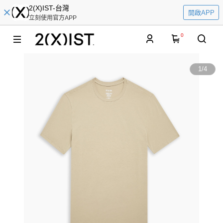
2(X)IST-台灣
開啟APP
立刻使用官方APP
0
1
/
4