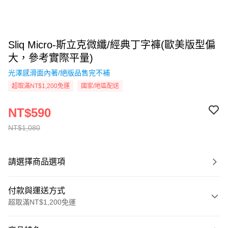
Sliq Micro-斯立克微纖/經典丁字褲(歐美版型偏
大，參考實際平量)
光澤感滑面內著/絕版品售完不補
超取滿NT$1,200免運
國家/地區配送
NT$590
NT$1,080
請選擇商品選項
付款與運送方式
超取滿NT$1,200免運
付款方式