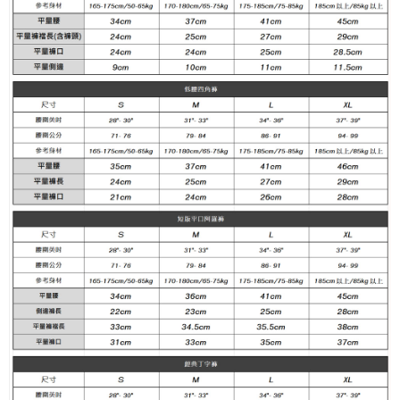
任。
每筆NT$100
４．使用「AFTEE先享後付」時，將依據個別帳號之用戶狀況，依本公司即
時審查核予不同之上限額度；若仍有額度不足之情形，本公司將視審查結果
海外宅配
查看運費
請求用戶進行身份認證。
５．嚴禁一人註冊多個帳號或使用他人資訊註冊。若發現惡意使用之情形，
恩沛科技股份有限公司將有權停止該用戶之使用額度並採取法律行動。