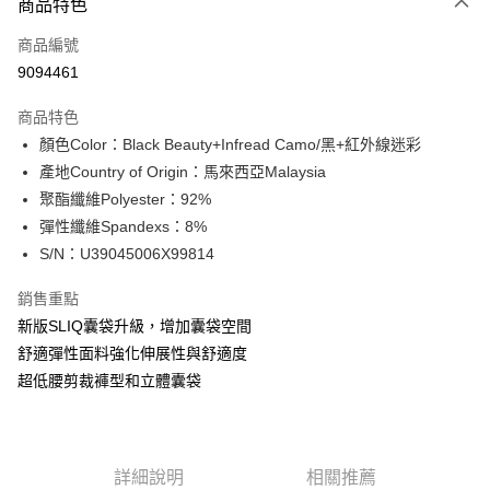
商品特色
信用卡一次付款
商品編號
信用卡分期付款
9094461
3 期 0 利率 每期
NT$196
21家銀行
商品特色
合作金庫商業銀行
第一商業銀行
超商取貨付款
顏色Color：Black Beauty+Infread Camo/黑+紅外線迷彩
華南商業銀行
彰化商業銀行
產地Country of Origin：馬來西亞Malaysia
LINE Pay
上海商業儲蓄銀行
台北富邦商業銀行
國泰世華商業銀行
兆豐國際商業銀行
聚酯纖維Polyester：92%
Apple Pay
臺灣中小企業銀行
台中商業銀行
彈性纖維Spandexs：8%
匯豐（台灣）商業銀行
華泰商業銀行
S/N：U39045006X99814
街口支付
聯邦商業銀行
遠東國際商業銀行
元大商業銀行
永豐商業銀行
悠遊付
銷售重點
玉山商業銀行
星展（台灣）商業銀行
新版SLIQ囊袋升級，增加囊袋空間
台新國際商業銀行
中國信託商業銀行
全盈+PAY
舒適彈性面料強化伸展性與舒適度
台灣樂天信用卡公司
AFTEE先享後付
超低腰剪裁褲型和立體囊袋
相關說明
【關於「AFTEE先享後付」】
ATM付款
AFTEE先享後付是「在收到商品之後才付款」的支付方式。 讓您購物簡單
便利好安心！
詳細說明
相關推薦
１．簡單：不需註冊會員、不需綁卡、不需儲值。