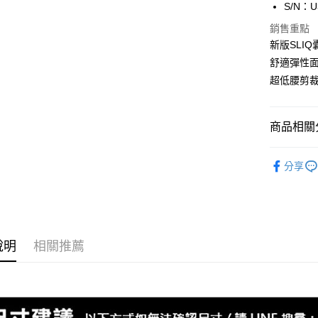
S/N：U
Apple Pay
臺灣中
匯豐（
銷售重點
街口支付
聯邦商
新版SLI
元大商
悠遊付
舒適彈性
玉山商
超低腰剪
台新國
全盈+PAY
台灣樂
AFTEE先
商品相關分
相關說明
【關於「A
ATM付款
內著便利搜
AFTEE
分享
便利好安
內著便利搜
１．簡單
２．便利
運送方式
內著便利搜
３．安心
內著便利搜
全家取貨
【「AFT
說明
相關推薦
每筆NT$8
１．於結帳
內著便利搜
付」結帳
付款後全
內著便利搜
２．訂單
３．收到繳
每筆NT$8
設計款內著
／ATM／
※ 請注意
7-11取貨