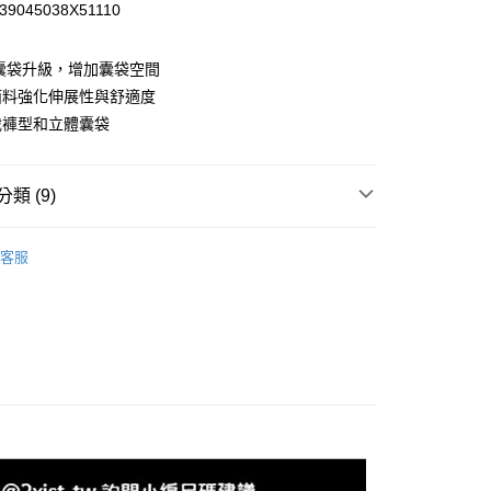
39045038X51110
小企業銀行
台中商業銀行
台灣）商業銀行
華泰商業銀行
業銀行
遠東國際商業銀行
Q囊袋升級，增加囊袋空間
業銀行
永豐商業銀行
面料強化伸展性與舒適度
業銀行
星展（台灣）商業銀行
裁褲型和立體囊袋
際商業銀行
中國信託商業銀行
天信用卡公司
享後付
類 (9)
FTEE先享後付」】
-系列
Sliq Micro-斯立克微纖
先享後付是「在收到商品之後才付款」的支付方式。 讓您購物簡單
客服
心！
-尺寸
館長推薦S號內著
：不需註冊會員、不需綁卡、不需儲值。
：只要手機號碼，簡訊認證，即可結帳。
-尺寸
館長推薦M號內著
：先確認商品／服務後，再付款。
-尺寸
館長推薦L號內著
付款
EE先享後付」結帳流程】
0，滿NT$1,200(含以上)免運費
方式選擇「AFTEE先享後付」後，將跳轉至「AFTEE先享後
-材質
Polyester 聚酯纖維
頁面，進行簡訊認證並確認金額後，即可完成結帳。
家取貨
-尺寸
成立數日內，您將收到繳費通知簡訊。
館長推薦XL號內著
費通知簡訊後14天內，點擊此簡訊中的連結，可透過四大超商
0，滿NT$1,200(含以上)免運費
｜特價550元起
網路銀行／等多元方式進行付款，方視為交易完成。
：結帳手續完成當下不需立刻繳費，但若您需要取消訂單，請聯
付款