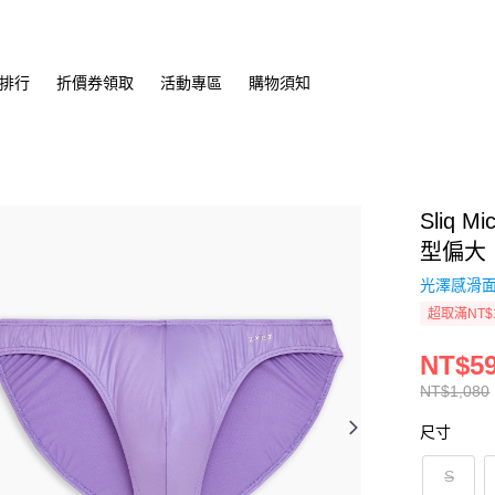
排行
折價券領取
活動專區
購物須知
Sliq
型偏大
光澤感滑面
超取滿NT$
NT$5
NT$1,080
尺寸
S