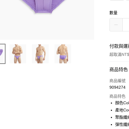
數量
付款與運
超取滿NT$
付款方式
商品特色
信用卡一
商品編號
9094274
信用卡分
商品特色
3 期 
顏色Col
合作金
產地Cou
超商取貨
華南商
聚酯纖維P
LINE Pay
上海商
彈性纖維
國泰世