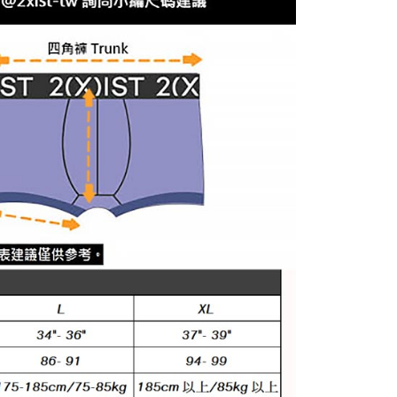
-款式
高衩超低腰三角褲Hip Bikini
的店家。未經商家同意取消之訂單仍視為有效，需透過AFTEE
繳納相關費用。
0，滿NT$1,200(含以上)免運費
的穿著需求挑選
🪀彈性極佳不變型。滑面內褲
否成功請以「AFTEE先享後付 」之結帳頁面顯示為準，若有關於
功／繳費後需取消欲退款等相關疑問，請聯繫「AFTEE先享後
1取貨
援中心」
https://netprotections.freshdesk.com/support/home
0，滿NT$1,200(含以上)免運費
項】
恩沛科技股份有限公司提供之「AFTEE先享後付」服務完成之
依本服務之必要範圍內提供個人資料，並將交易相關給付款項請
5，滿NT$1,200(含以上)免運費
讓予恩沛科技股份有限公司。
個人資料處理事宜，請瀏覽以下網址：
、馬祖、小琉球、綠島、蘭嶼(郵局配送)
ee.tw/terms/#terms3
25
年的使用者請事先徵得法定代理人或監護人之同意方可使用
E先享後付」，若未經同意申辦者引起之損失，本公司不負相關責
隔天到貨，需先line@客服通知小編)
AFTEE先享後付」時，將依據個別帳號之用戶狀況，依本公司
00
核予不同之上限額度；若仍有額度不足之情形，本公司將視審查
用戶進行身份認證。
查看運費
一人註冊多個帳號或使用他人資訊註冊。若發現惡意使用之情
科技股份有限公司將有權停止該用戶之使用額度並採取法律行