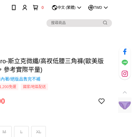
0
中文 (繁體)
TWD
 Micro-斯立克微纖/高衩低腰三角褲(歐美版
，參考實際平量)
內著/絕版品售完不補
1,200免運
國家/地區配送
90
M
L
XL