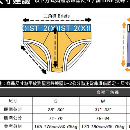
內著便利搜
絡購買商品
先享後付
每筆NT$8
👍依照你
※ 交易是
是否繳費成
付款後7-1
付客戶支
每筆NT$8
【注意事
宅配
１．透過由
交易，需
每筆NT$8
求債權轉
２．關於
澎湖、金門
https://aft
每筆NT$1
３．未成
「AFTE
郵局快捷(
任。
４．使用「
每筆NT$1
即時審查
結果請求
海外宅配
５．嚴禁
形，恩沛
動。