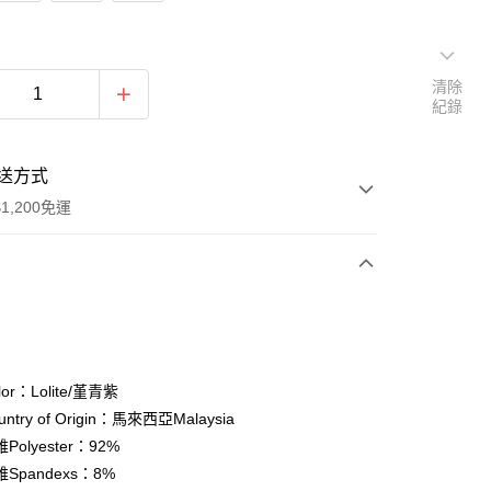
清除
紀錄
送方式
1,200免運
次付款
期付款
0 利率 每期
NT$196
21家銀行
or：Lolite/堇青紫
庫商業銀行
第一商業銀行
ntry of Origin：馬來西亞Malaysia
付款
業銀行
彰化商業銀行
olyester：92%
業儲蓄銀行
台北富邦商業銀行
Spandexs：8%
華商業銀行
兆豐國際商業銀行