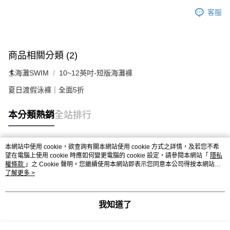
客服
商品相關分類 (2)
🏄海灘SWIM
10~12英吋-短版海灘褲
夏日渡假泳褲｜全面5折
本分類熱銷
全站排行
本網站中使用 cookie，欲查詢有關本網站使用 cookie 方式之詳情，及若您不希
熱門標籤
望在電腦上使用 cookie 時應如何變更電腦的 cookie 設定，請參閱本網站「
隱私
權條款
」之 Cookie 聲明。您繼續使用本網站即表示您同意本公司得按本網站使
用條款之 Cookie 聲明使用 cookie。
了解更多 >
我知道了