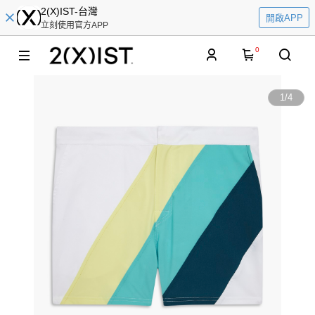
2(X)IST-台灣
開啟APP
立刻使用官方APP
0
1
/
4