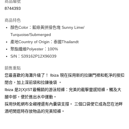
商品編號
信用卡分期付款
8744393
3 期 0 利率 每期
NT$960
21家銀行
商品特色
合作金庫商業銀行
第一商業銀行
超商取貨付款
顏色Color：藍綠黃拼接色塊 Sunny Lime/
華南商業銀行
彰化商業銀行
Turquoise/Submerged
LINE Pay
上海商業儲蓄銀行
台北富邦商業銀行
國泰世華商業銀行
兆豐國際商業銀行
產地Country of Origin：泰國Thailandt
Apple Pay
臺灣中小企業銀行
台中商業銀行
聚酯纖維Polyester：100%
匯豐（台灣）商業銀行
華泰商業銀行
S/N：S39162P12X96039
街口支付
聯邦商業銀行
遠東國際商業銀行
元大商業銀行
永豐商業銀行
悠遊付
銷售重點
玉山商業銀行
星展（台灣）商業銀行
您最喜歡的海灘升級了！ Ibiza 現在採用新的拉鍊門襟和乾淨的按扣
台新國際商業銀行
中國信託商業銀行
全盈+PAY
閉合，加上深前袋和拉鍊後袋 。
台灣樂天信用卡公司
AFTEE先享後付
Ibiza 是2(X)IST最暢銷的游泳短褲：完美的截擊靈感短褲，觸及大
相關說明
腿中部，便於進出水中運動。
【關於「AFTEE先享後付」】
採用快乾網布全襯裡還有內囊袋支撐。 三個口袋使它成為您在池畔
ATM付款
AFTEE先享後付是「在收到商品之後才付款」的支付方式。 讓您購物簡單
酒吧閒逛時存放物品的完美短褲。
便利好安心！
１．簡單：不需註冊會員、不需綁卡、不需儲值。
運送方式
２．便利：只要手機號碼，簡訊認證，即可結帳。
３．安心：先確認商品／服務後，再付款。