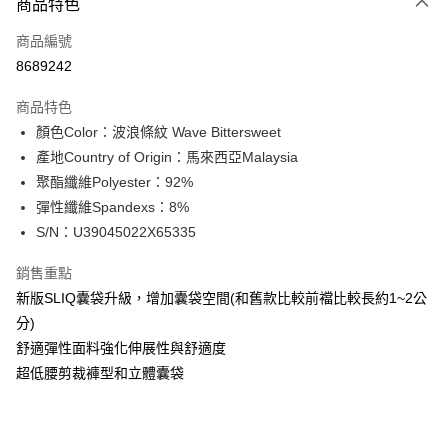
商品特色
信用卡一次付款
商品編號
信用卡分期付款
8689242
3 期 0 利率 每期
NT$196
21家銀行
商品特色
合作金庫商業銀行
第一商業銀行
超商取貨付款
顏色Color：波浪條紋 Wave Bittersweet
華南商業銀行
彰化商業銀行
產地Country of Origin：馬來西亞Malaysia
LINE Pay
上海商業儲蓄銀行
台北富邦商業銀行
國泰世華商業銀行
兆豐國際商業銀行
聚酯纖維Polyester：92%
Apple Pay
臺灣中小企業銀行
台中商業銀行
彈性纖維Spandexs：8%
匯豐（台灣）商業銀行
華泰商業銀行
S/N：U39045022X65335
街口支付
聯邦商業銀行
遠東國際商業銀行
元大商業銀行
永豐商業銀行
悠遊付
銷售重點
玉山商業銀行
星展（台灣）商業銀行
新版SLIQ囊袋升級，增加囊袋空間(和舊款比較前襠比較長約1~2公
台新國際商業銀行
中國信託商業銀行
全盈+PAY
分)
台灣樂天信用卡公司
AFTEE先享後付
舒適彈性面料強化伸展性與舒適度
相關說明
超低腰剪裁褲型和立體囊袋
【關於「AFTEE先享後付」】
ATM付款
AFTEE先享後付是「在收到商品之後才付款」的支付方式。 讓您購物簡單
便利好安心！
１．簡單：不需註冊會員、不需綁卡、不需儲值。