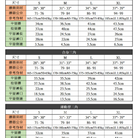
任。
每筆NT$100
４．使用「AFTEE先享後付」時，將依據個別帳號之用戶狀況，依本公司即
時審查核予不同之上限額度；若仍有額度不足之情形，本公司將視審查結果
海外宅配
查看運費
請求用戶進行身份認證。
５．嚴禁一人註冊多個帳號或使用他人資訊註冊。若發現惡意使用之情形，
恩沛科技股份有限公司將有權停止該用戶之使用額度並採取法律行動。