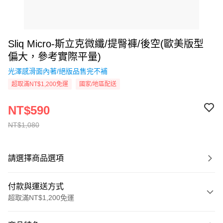
Sliq Micro-斯立克微纖/提臀褲/後空(歐美版型
偏大，參考實際平量)
光澤感滑面內著/絕版品售完不補
超取滿NT$1,200免運
國家/地區配送
NT$590
NT$1,080
請選擇商品選項
付款與運送方式
超取滿NT$1,200免運
付款方式