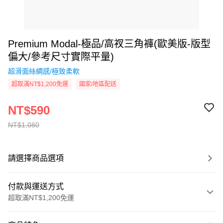
Premium Modal-極品/高衩三角褲(歐美版-版型
偏大/參考尺寸實際平量)
超滑面絲綢感/極致柔軟
超取滿NT$1,200免運
國家/地區配送
NT$590
NT$1,080
請選擇商品選項
付款與運送方式
超取滿NT$1,200免運
付款方式