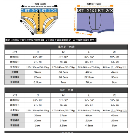
任。
每筆NT$100
４．使用「AFTEE先享後付」時，將依據個別帳號之用戶狀況，依本公司即
時審查核予不同之上限額度；若仍有額度不足之情形，本公司將視審查結果
海外宅配
查看運費
請求用戶進行身份認證。
５．嚴禁一人註冊多個帳號或使用他人資訊註冊。若發現惡意使用之情形，
恩沛科技股份有限公司將有權停止該用戶之使用額度並採取法律行動。