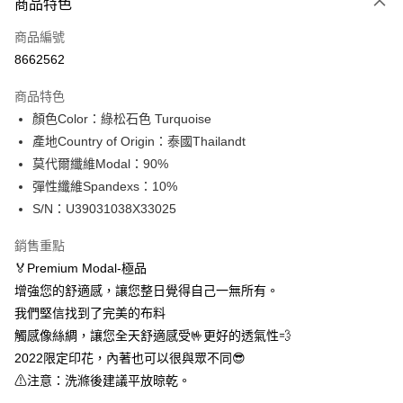
商品特色
信用卡一次付款
商品編號
信用卡分期付款
8662562
3 期 0 利率 每期
NT$196
21家銀行
商品特色
合作金庫商業銀行
第一商業銀行
超商取貨付款
顏色Color：綠松石色 Turquoise
華南商業銀行
彰化商業銀行
產地Country of Origin：泰國Thailandt
LINE Pay
上海商業儲蓄銀行
台北富邦商業銀行
國泰世華商業銀行
兆豐國際商業銀行
莫代爾纖維Modal：90%
Apple Pay
臺灣中小企業銀行
台中商業銀行
彈性纖維Spandexs：10%
匯豐（台灣）商業銀行
華泰商業銀行
S/N：U39031038X33025
街口支付
聯邦商業銀行
遠東國際商業銀行
元大商業銀行
永豐商業銀行
悠遊付
銷售重點
玉山商業銀行
星展（台灣）商業銀行
🏅Premium Modal-極品
台新國際商業銀行
中國信託商業銀行
全盈+PAY
增強您的舒適感，讓您整日覺得自己一無所有。
台灣樂天信用卡公司
AFTEE先享後付
我們堅信找到了完美的布料
相關說明
觸感像絲綢，讓您全天舒適感受🤟更好的透氣性💨
【關於「AFTEE先享後付」】
2022限定印花，內著也可以很與眾不同😎
ATM付款
AFTEE先享後付是「在收到商品之後才付款」的支付方式。 讓您購物簡單
⚠注意：洗滌後建議平放晾乾。
便利好安心！
１．簡單：不需註冊會員、不需綁卡、不需儲值。