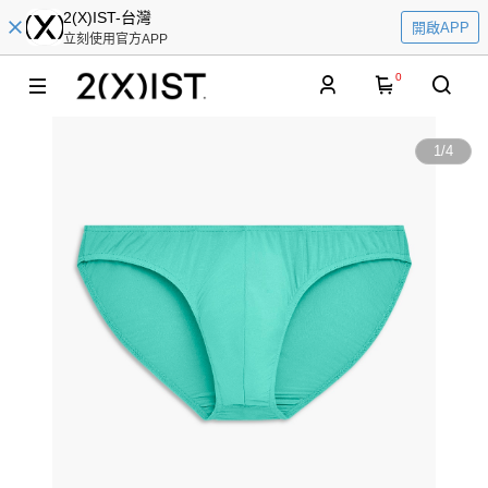
2(X)IST-台灣
開啟APP
立刻使用官方APP
0
1
/
4