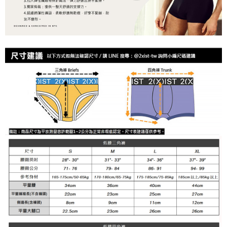
任。
每筆NT$100
４．使用「AFTEE先享後付」時，將依據個別帳號之用戶狀況，依本公司即
時審查核予不同之上限額度；若仍有額度不足之情形，本公司將視審查結果
海外宅配
查看運費
請求用戶進行身份認證。
５．嚴禁一人註冊多個帳號或使用他人資訊註冊。若發現惡意使用之情形，
恩沛科技股份有限公司將有權停止該用戶之使用額度並採取法律行動。