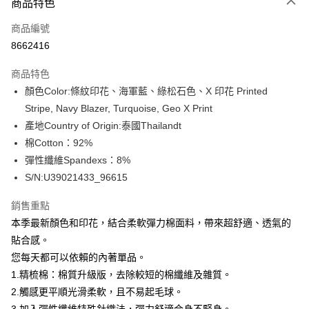
商品特色
信用卡一次付款
商品編號
信用卡分期付款
8662416
3 期 0 利率 每期
NT$433
21家銀行
商品特色
合作金庫商業銀行
第一商業銀行
超商取貨付款
顏色Color:條紋印花、海軍藍、綠松石色、X 印花 Printed
華南商業銀行
彰化商業銀行
Stripe, Navy Blazer, Turquoise, Geo X Print
LINE Pay
上海商業儲蓄銀行
台北富邦商業銀行
國泰世華商業銀行
兆豐國際商業銀行
產地Country of Origin:泰國Thailandt
Apple Pay
臺灣中小企業銀行
台中商業銀行
棉Cotton：92%
匯豐（台灣）商業銀行
華泰商業銀行
彈性纖維Spandexs：8%
街口支付
聯邦商業銀行
遠東國際商業銀行
S/N:U39021433_96615
元大商業銀行
永豐商業銀行
悠遊付
玉山商業銀行
星展（台灣）商業銀行
銷售重點
台新國際商業銀行
中國信託商業銀行
全盈+PAY
本季最新顏色和印花，結合柔軟彈力棉面料，帶來超舒適、透氣的
台灣樂天信用卡公司
AFTEE先享後付
貼合感。
相關說明
您每天都可以依賴的內著單品。
【關於「AFTEE先享後付」】
1.精梳棉：棉質升級版，去除較短的棉纖維及雜質。
ATM付款
AFTEE先享後付是「在收到商品之後才付款」的支付方式。 讓您購物簡單
2.觸感更平順光滑柔軟，且不易起毛球。
便利好安心！
１．簡單：不需註冊會員、不需綁卡、不需儲值。