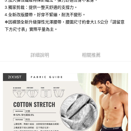
3.加入彈性纖維特殊針織法，彈力舒適合身不緊身。
運送方式
２．便利：只要手機號碼，簡訊認證，即可結帳。
3.獨家剪裁：提供一整天舒適的支撐力。
３．安心：先確認商品／服務後，再付款。
全家取貨付款
4.全新改版腰帶，好穿不緊繃，耐洗不變形。
每筆NT$80，滿NT$1,200(含以上)免運費
【「AFTEE先享後付」結帳流程】
✻因褲頭全新升級彈性光澤腰帶，腰圍尺寸約會大1.5公分「請留意
１．於結帳方式選擇「AFTEE先享後付」後，將跳轉至「AFTEE先享後付」
下方尺寸表」實際平量為主。
付款後全家取貨
結帳頁面，進行簡訊認證並確認金額後，即可完成結帳。
２．訂單成立數日內，您將收到繳費通知簡訊。
每筆NT$80，滿NT$1,200(含以上)免運費
３．收到繳費通知簡訊後14天內，點擊此簡訊中的連結，可透過四大超商／
ATM／網路銀行／等多元方式進行付款，方視為交易完成。
7-11取貨付款
※ 請注意：結帳手續完成當下不需立刻繳費，但若您需要取消訂單，請聯絡
詳細說明
相關推薦
每筆NT$80，滿NT$1,200(含以上)免運費
購買商品的店家。未經商家同意取消之訂單仍視為有效，需透過AFTEE先享
後付繳納相關費用。
付款後7-11取貨
※ 交易是否成功請以「AFTEE先享後付 」之結帳頁面顯示為準，若有關於
是否繳費成功／繳費後需取消欲退款等相關疑問，請聯繫「AFTEE先享後付
每筆NT$80，滿NT$1,200(含以上)免運費
客戶支援中心」
https://netprotections.freshdesk.com/support/home
宅配
【注意事項】
１．透過由恩沛科技股份有限公司提供之「AFTEE先享後付」服務完成之交
每筆NT$85，滿NT$1,200(含以上)免運費
易，需依本服務之必要範圍內提供個人資料，並將交易相關給付款項請求債
權轉讓予恩沛科技股份有限公司。
澎湖、金門、馬祖、小琉球、綠島、蘭嶼(郵局配送)
２．關於個人資料處理事宜，請瀏覽以下網址：
每筆NT$125
https://aftee.tw/terms/#terms3
３．未成年的使用者請事先徵得法定代理人或監護人之同意方可使用
郵局快捷(隔天到貨，需先line@客服通知小編)
「AFTEE先享後付」，若未經同意申辦者引起之損失，本公司不負相關責