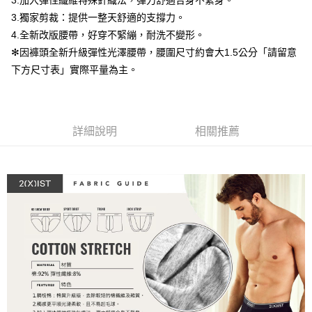
3.加入彈性纖維特殊針織法，彈力舒適合身不緊身。
運送方式
２．便利：只要手機號碼，簡訊認證，即可結帳。
3.獨家剪裁：提供一整天舒適的支撐力。
３．安心：先確認商品／服務後，再付款。
全家取貨付款
4.全新改版腰帶，好穿不緊繃，耐洗不變形。
每筆NT$80，滿NT$1,200(含以上)免運費
【「AFTEE先享後付」結帳流程】
✻因褲頭全新升級彈性光澤腰帶，腰圍尺寸約會大1.5公分「請留意
１．於結帳方式選擇「AFTEE先享後付」後，將跳轉至「AFTEE先享後付」
下方尺寸表」實際平量為主。
付款後全家取貨
結帳頁面，進行簡訊認證並確認金額後，即可完成結帳。
２．訂單成立數日內，您將收到繳費通知簡訊。
每筆NT$80，滿NT$1,200(含以上)免運費
３．收到繳費通知簡訊後14天內，點擊此簡訊中的連結，可透過四大超商／
ATM／網路銀行／等多元方式進行付款，方視為交易完成。
7-11取貨付款
※ 請注意：結帳手續完成當下不需立刻繳費，但若您需要取消訂單，請聯絡
詳細說明
相關推薦
每筆NT$80，滿NT$1,200(含以上)免運費
購買商品的店家。未經商家同意取消之訂單仍視為有效，需透過AFTEE先享
後付繳納相關費用。
付款後7-11取貨
※ 交易是否成功請以「AFTEE先享後付 」之結帳頁面顯示為準，若有關於
是否繳費成功／繳費後需取消欲退款等相關疑問，請聯繫「AFTEE先享後付
每筆NT$80，滿NT$1,200(含以上)免運費
客戶支援中心」
https://netprotections.freshdesk.com/support/home
宅配
【注意事項】
１．透過由恩沛科技股份有限公司提供之「AFTEE先享後付」服務完成之交
每筆NT$85，滿NT$1,200(含以上)免運費
易，需依本服務之必要範圍內提供個人資料，並將交易相關給付款項請求債
權轉讓予恩沛科技股份有限公司。
澎湖、金門、馬祖、小琉球、綠島、蘭嶼(郵局配送)
２．關於個人資料處理事宜，請瀏覽以下網址：
每筆NT$125
https://aftee.tw/terms/#terms3
３．未成年的使用者請事先徵得法定代理人或監護人之同意方可使用
郵局快捷(隔天到貨，需先line@客服通知小編)
「AFTEE先享後付」，若未經同意申辦者引起之損失，本公司不負相關責