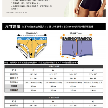
任。
每筆NT$100
４．使用「AFTEE先享後付」時，將依據個別帳號之用戶狀況，依本公司即
時審查核予不同之上限額度；若仍有額度不足之情形，本公司將視審查結果
海外宅配
查看運費
請求用戶進行身份認證。
５．嚴禁一人註冊多個帳號或使用他人資訊註冊。若發現惡意使用之情形，
恩沛科技股份有限公司將有權停止該用戶之使用額度並採取法律行動。