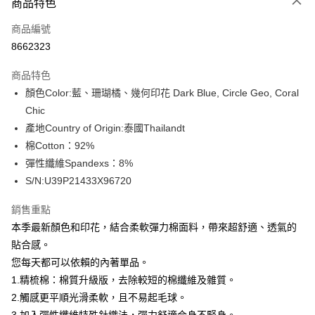
商品特色
信用卡一次付款
商品編號
信用卡分期付款
8662323
3 期 0 利率 每期
NT$316
21家銀行
商品特色
合作金庫商業銀行
第一商業銀行
超商取貨付款
顏色Color:藍、珊瑚橘、幾何印花 Dark Blue, Circle Geo, Coral
華南商業銀行
彰化商業銀行
Chic
LINE Pay
上海商業儲蓄銀行
台北富邦商業銀行
國泰世華商業銀行
兆豐國際商業銀行
產地Country of Origin:泰國Thailandt
Apple Pay
臺灣中小企業銀行
台中商業銀行
棉Cotton：92%
匯豐（台灣）商業銀行
華泰商業銀行
彈性纖維Spandexs：8%
街口支付
聯邦商業銀行
遠東國際商業銀行
S/N:U39P21433X96720
元大商業銀行
永豐商業銀行
悠遊付
玉山商業銀行
星展（台灣）商業銀行
銷售重點
台新國際商業銀行
中國信託商業銀行
全盈+PAY
本季最新顏色和印花，結合柔軟彈力棉面料，帶來超舒適、透氣的
台灣樂天信用卡公司
AFTEE先享後付
貼合感。
相關說明
您每天都可以依賴的內著單品。
【關於「AFTEE先享後付」】
1.精梳棉：棉質升級版，去除較短的棉纖維及雜質。
ATM付款
AFTEE先享後付是「在收到商品之後才付款」的支付方式。 讓您購物簡單
2.觸感更平順光滑柔軟，且不易起毛球。
便利好安心！
１．簡單：不需註冊會員、不需綁卡、不需儲值。