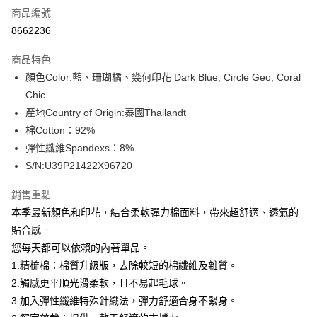
商品編號
信用卡分期付款
8662236
3 期 0 利率 每期
NT$316
21家銀行
商品特色
合作金庫商業銀行
第一商業銀行
超商取貨付款
顏色Color:藍、珊瑚橘、幾何印花 Dark Blue, Circle Geo, Coral
華南商業銀行
彰化商業銀行
Chic
LINE Pay
上海商業儲蓄銀行
台北富邦商業銀行
國泰世華商業銀行
兆豐國際商業銀行
產地Country of Origin:泰國Thailandt
Apple Pay
臺灣中小企業銀行
台中商業銀行
棉Cotton：92%
匯豐（台灣）商業銀行
華泰商業銀行
彈性纖維Spandexs：8%
街口支付
聯邦商業銀行
遠東國際商業銀行
S/N:U39P21422X96720
元大商業銀行
永豐商業銀行
悠遊付
玉山商業銀行
星展（台灣）商業銀行
銷售重點
台新國際商業銀行
中國信託商業銀行
全盈+PAY
本季最新顏色和印花，結合柔軟彈力棉面料，帶來超舒適、透氣的
台灣樂天信用卡公司
AFTEE先享後付
貼合感。
相關說明
您每天都可以依賴的內著單品。
【關於「AFTEE先享後付」】
1.精梳棉：棉質升級版，去除較短的棉纖維及雜質。
ATM付款
AFTEE先享後付是「在收到商品之後才付款」的支付方式。 讓您購物簡單
2.觸感更平順光滑柔軟，且不易起毛球。
便利好安心！
１．簡單：不需註冊會員、不需綁卡、不需儲值。
3.加入彈性纖維特殊針織法，彈力舒適合身不緊身。
運送方式
２．便利：只要手機號碼，簡訊認證，即可結帳。