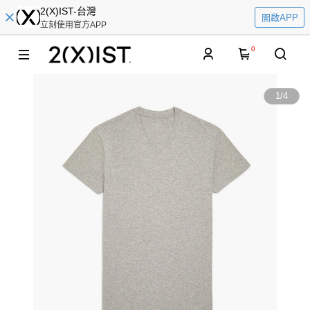
2(X)IST-台灣
開啟APP
立刻使用官方APP
0
1
/
4