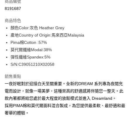
商品編號
信用卡分期付款
8191687
3 期 0 利率 每期
NT$526
21家銀行
商品特色
合作金庫商業銀行
第一商業銀行
超商取貨付款
顏色Color:灰色 Heather Grey
華南商業銀行
彰化商業銀行
產地Country of Origin:馬來西亞Malaysia
LINE Pay
上海商業儲蓄銀行
台北富邦商業銀行
國泰世華商業銀行
兆豐國際商業銀行
Pima棉Cotton :57%
Apple Pay
臺灣中小企業銀行
台中商業銀行
莫代爾纖維Modal:38%
匯豐（台灣）商業銀行
華泰商業銀行
彈性纖維Spandex:5%
街口支付
聯邦商業銀行
遠東國際商業銀行
S/N:C39051210X02058
元大商業銀行
永豐商業銀行
悠遊付
玉山商業銀行
星展（台灣）商業銀行
銷售重點
台新國際商業銀行
中國信託商業銀行
全盈+PAY
一夜好眠對於迎接白天至關重要。全新的DREAM 系列專為夜間充
台灣樂天信用卡公司
AFTEE先享後付
電而設計，就像一場美夢，這種崇高的舒適感將伴隨您一整天。此
相關說明
款內著都將給您處於最大程度的放鬆模式並進入 Dreamland。
【關於「AFTEE先享後付」】
採用PIMA棉和莫代爾面料混合製成，為您提供最柔軟、最舒適和最
ATM付款
AFTEE先享後付是「在收到商品之後才付款」的支付方式。 讓您購物簡單
奢華的體驗。
便利好安心！
１．簡單：不需註冊會員、不需綁卡、不需儲值。
運送方式
２．便利：只要手機號碼，簡訊認證，即可結帳。
３．安心：先確認商品／服務後，再付款。