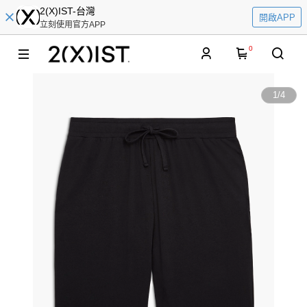
2(X)IST-台灣
開啟APP
立刻使用官方APP
0
1
/
4