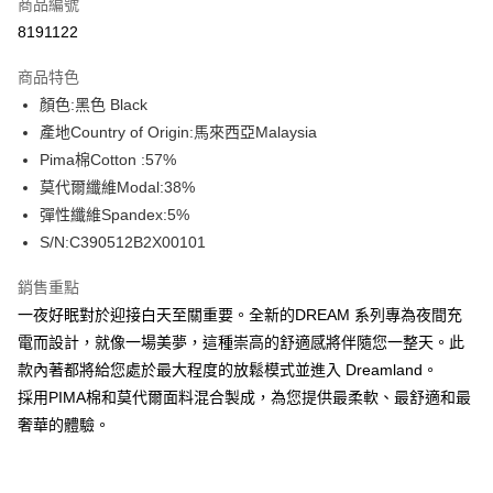
商品編號
信用卡分期付款
8191122
3 期 0 利率 每期
NT$626
21家銀行
商品特色
合作金庫商業銀行
第一商業銀行
超商取貨付款
顏色:黑色 Black
華南商業銀行
彰化商業銀行
產地Country of Origin:馬來西亞Malaysia
LINE Pay
上海商業儲蓄銀行
台北富邦商業銀行
國泰世華商業銀行
兆豐國際商業銀行
Pima棉Cotton :57%
Apple Pay
臺灣中小企業銀行
台中商業銀行
莫代爾纖維Modal:38%
匯豐（台灣）商業銀行
華泰商業銀行
彈性纖維Spandex:5%
街口支付
聯邦商業銀行
遠東國際商業銀行
S/N:C390512B2X00101
元大商業銀行
永豐商業銀行
悠遊付
玉山商業銀行
星展（台灣）商業銀行
銷售重點
台新國際商業銀行
中國信託商業銀行
全盈+PAY
一夜好眠對於迎接白天至關重要。全新的DREAM 系列專為夜間充
台灣樂天信用卡公司
AFTEE先享後付
電而設計，就像一場美夢，這種崇高的舒適感將伴隨您一整天。此
相關說明
款內著都將給您處於最大程度的放鬆模式並進入 Dreamland。
【關於「AFTEE先享後付」】
採用PIMA棉和莫代爾面料混合製成，為您提供最柔軟、最舒適和最
ATM付款
AFTEE先享後付是「在收到商品之後才付款」的支付方式。 讓您購物簡單
奢華的體驗。
便利好安心！
１．簡單：不需註冊會員、不需綁卡、不需儲值。
運送方式
２．便利：只要手機號碼，簡訊認證，即可結帳。
３．安心：先確認商品／服務後，再付款。