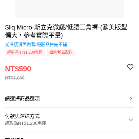
Sliq Micro-斯立克微纖/低腰三角褲-(歐美版型
偏大，參考實際平量)
光澤感滑面內著/絕版品售完不補
超取滿NT$1,200免運
國家/地區配送
NT$590
NT$1,080
請選擇商品選項
付款與運送方式
超取滿NT$1,200免運
付款方式