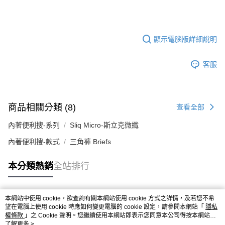
顯示電腦版詳細說明
客服
商品相關分類 (8)
查看全部
內著便利搜-系列
Sliq Micro-斯立克微纖
內著便利搜-款式
三角褲 Briefs
本分類熱銷
全站排行
本網站中使用 cookie，欲查詢有關本網站使用 cookie 方式之詳情，及若您不希
熱門標籤
望在電腦上使用 cookie 時應如何變更電腦的 cookie 設定，請參閱本網站「
隱私
權條款
」之 Cookie 聲明。您繼續使用本網站即表示您同意本公司得按本網站使
用條款之 Cookie 聲明使用 cookie。
了解更多 >