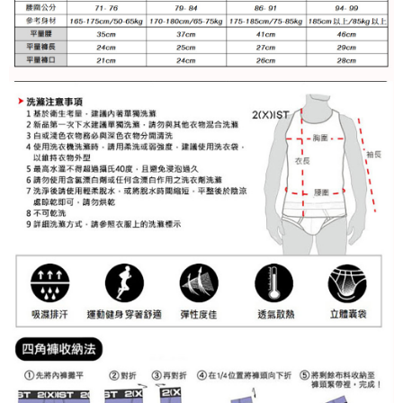
任。
每筆NT$100
４．使用「AFTEE先享後付」時，將依據個別帳號之用戶狀況，依本公司即
時審查核予不同之上限額度；若仍有額度不足之情形，本公司將視審查結果
海外宅配
查看運費
請求用戶進行身份認證。
５．嚴禁一人註冊多個帳號或使用他人資訊註冊。若發現惡意使用之情形，
恩沛科技股份有限公司將有權停止該用戶之使用額度並採取法律行動。