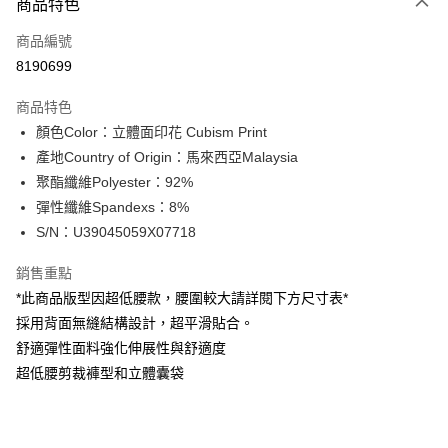
商品特色
信用卡一次付款
商品編號
信用卡分期付款
8190699
3 期 0 利率 每期
NT$196
21家銀行
商品特色
合作金庫商業銀行
第一商業銀行
超商取貨付款
顏色Color：立體面印花 Cubism Print
華南商業銀行
彰化商業銀行
產地Country of Origin：馬來西亞Malaysia
LINE Pay
上海商業儲蓄銀行
台北富邦商業銀行
國泰世華商業銀行
兆豐國際商業銀行
聚酯纖維Polyester：92%
Apple Pay
臺灣中小企業銀行
台中商業銀行
彈性纖維Spandexs：8%
匯豐（台灣）商業銀行
華泰商業銀行
S/N：U39045059X07718
街口支付
聯邦商業銀行
遠東國際商業銀行
元大商業銀行
永豐商業銀行
悠遊付
銷售重點
玉山商業銀行
星展（台灣）商業銀行
*此商品版型因超低腰款，腰圍較大請詳閱下方尺寸表*
台新國際商業銀行
中國信託商業銀行
全盈+PAY
採用背面無縫結構設計，超平滑貼合。
台灣樂天信用卡公司
AFTEE先享後付
舒適彈性面料強化伸展性與舒適度
相關說明
超低腰剪裁褲型和立體囊袋
【關於「AFTEE先享後付」】
ATM付款
AFTEE先享後付是「在收到商品之後才付款」的支付方式。 讓您購物簡單
便利好安心！
１．簡單：不需註冊會員、不需綁卡、不需儲值。