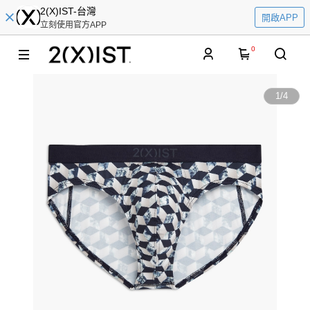
2(X)IST-台灣
開啟APP
立刻使用官方APP
0
1
/
4