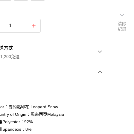
清除
紀錄
送方式
1,200免運
次付款
期付款
0 利率 每期
NT$196
21家銀行
or：雪豹點印花 Leopard Snow
庫商業銀行
第一商業銀行
ntry of Origin：馬來西亞Malaysia
付款
業銀行
彰化商業銀行
olyester：92%
業儲蓄銀行
台北富邦商業銀行
Spandexs：8%
華商業銀行
兆豐國際商業銀行