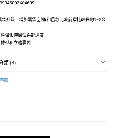
39045002X04609
小企業銀行
台中商業銀行
台灣）商業銀行
華泰商業銀行
業銀行
遠東國際商業銀行
Q囊袋升級，增加囊袋空間(和舊款比較前襠比較長約1~2公
業銀行
永豐商業銀行
業銀行
星展（台灣）商業銀行
面料強化伸展性與舒適度
際商業銀行
中國信託商業銀行
裁褲型和立體囊袋
天信用卡公司
享後付
FTEE先享後付」】
類 (8)
先享後付是「在收到商品之後才付款」的支付方式。 讓您購物簡單
心！
-系列
Sliq Micro-斯立克微纖
：不需註冊會員、不需綁卡、不需儲值。
客服
：只要手機號碼，簡訊認證，即可結帳。
-尺寸
館長推薦S號內著
：先確認商品／服務後，再付款。
-尺寸
館長推薦M號內著
付款
EE先享後付」結帳流程】
-尺寸
館長推薦L號內著
0，滿NT$1,200(含以上)免運費
方式選擇「AFTEE先享後付」後，將跳轉至「AFTEE先享後
頁面，進行簡訊認證並確認金額後，即可完成結帳。
-材質
Polyester 聚酯纖維
家取貨
成立數日內，您將收到繳費通知簡訊。
費通知簡訊後14天內，點擊此簡訊中的連結，可透過四大超商
-尺寸
館長推薦XL號內著
0，滿NT$1,200(含以上)免運費
網路銀行／等多元方式進行付款，方視為交易完成。
：結帳手續完成當下不需立刻繳費，但若您需要取消訂單，請聯
福袋自由配｜任選三件1588元
付款