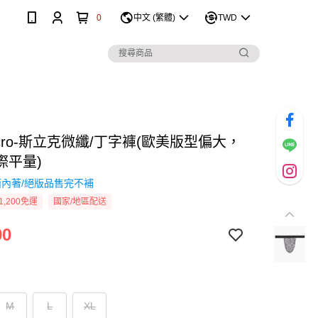
0
中文 (繁體)
TWD
 Micro-斯立克微纖/丁字褲(歐美版型偏大，
際平量)
內著/絕版品售完不補
1,200免運
國家/地區配送
90
M
L
XL