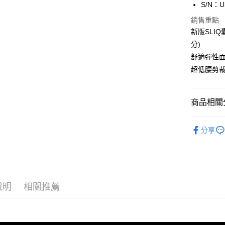
S/N：U
Apple Pay
臺灣中
匯豐（
銷售重點
街口支付
聯邦商
新版SLI
元大商
悠遊付
分)
玉山商
舒適彈性
台新國
全盈+PAY
超低腰剪
台灣樂
AFTEE先
相關說明
【關於「A
商品相關分
ATM付款
AFTEE
便利好安
內著便利搜
１．簡單
分享
２．便利
內著便利搜
運送方式
３．安心
內著便利搜
全家取貨
【「AFT
內著便利搜
每筆NT$8
１．於結帳
付」結帳
說明
相關推薦
內著便利搜
付款後全
２．訂單
３．收到繳
內著便利搜
每筆NT$8
／ATM／
※ 請注意
🎁父親節
7-11取貨