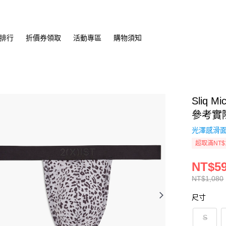
排行
折價券領取
活動專區
購物須知
Sliq
參考實
光澤感滑面
超取滿NT$
NT$5
NT$1,080
尺寸
S