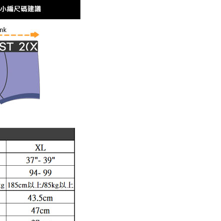
的店家。未經商家同意取消之訂單仍視為有效，需透過AFTEE
繳納相關費用。
0，滿NT$1,200(含以上)免運費
-款式
丁字褲 Thong
否成功請以「AFTEE先享後付 」之結帳頁面顯示為準，若有關於
功／繳費後需取消欲退款等相關疑問，請聯繫「AFTEE先享後
1取貨
援中心」
https://netprotections.freshdesk.com/support/home
0，滿NT$1,200(含以上)免運費
項】
恩沛科技股份有限公司提供之「AFTEE先享後付」服務完成之
依本服務之必要範圍內提供個人資料，並將交易相關給付款項請
5，滿NT$1,200(含以上)免運費
讓予恩沛科技股份有限公司。
個人資料處理事宜，請瀏覽以下網址：
、馬祖、小琉球、綠島、蘭嶼(郵局配送)
ee.tw/terms/#terms3
25
年的使用者請事先徵得法定代理人或監護人之同意方可使用
E先享後付」，若未經同意申辦者引起之損失，本公司不負相關責
隔天到貨，需先line@客服通知小編)
AFTEE先享後付」時，將依據個別帳號之用戶狀況，依本公司
00
核予不同之上限額度；若仍有額度不足之情形，本公司將視審查
用戶進行身份認證。
查看運費
一人註冊多個帳號或使用他人資訊註冊。若發現惡意使用之情
科技股份有限公司將有權停止該用戶之使用額度並採取法律行