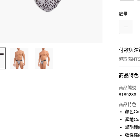
數量
付款與運
超取滿NT$
付款方式
商品特色
信用卡一
商品編號
8189286
信用卡分
商品特色
3 期 
顏色Col
合作金
產地Cou
超商取貨
華南商
聚酯纖維P
LINE Pay
上海商
彈性纖維
國泰世