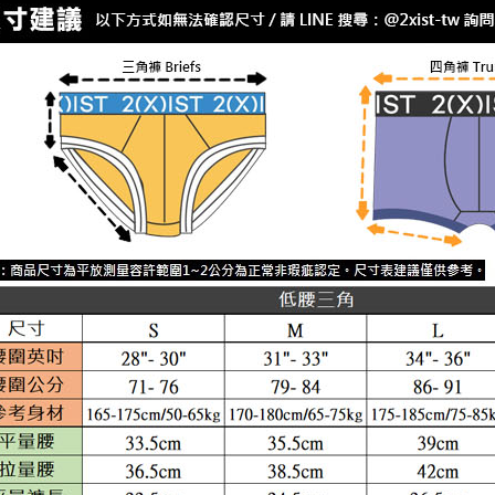
絡購買商品
先享後付
每筆NT$8
內著便利搜
※ 交易是
是否繳費成
付款後7-1
付客戶支
每筆NT$8
【注意事
宅配
１．透過由
交易，需
每筆NT$8
求債權轉
２．關於
澎湖、金門
https://aft
每筆NT$1
３．未成
「AFTE
郵局快捷(
任。
４．使用「
每筆NT$1
即時審查
結果請求
海外宅配
５．嚴禁
形，恩沛
動。