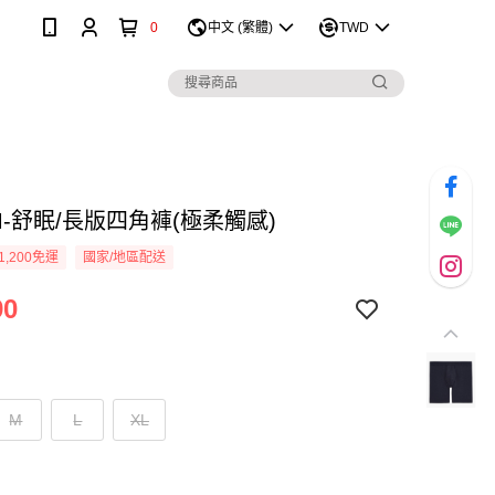
0
中文 (繁體)
TWD
M-舒眠/長版四角褲(極柔觸感)
1,200免運
國家/地區配送
90
M
L
XL