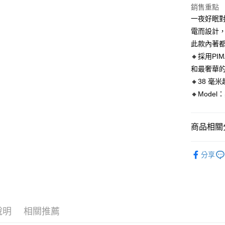
聯邦商
銷售重點
元大商
悠遊付
一夜好眠對
玉山商
電而設計
台新國
全盈+PAY
此款內著都
台灣樂
AFTEE先
🔸採用P
相關說明
和最奢華
【關於「A
🔸38 毫
ATM付款
AFTEE
🔸Mode
便利好安
１．簡單
２．便利
運送方式
３．安心
商品相關分
全家取貨
【「AFT
內著便利搜
每筆NT$8
１．於結帳
分享
付」結帳
內著便利搜
付款後全
２．訂單
３．收到繳
內著便利搜
每筆NT$8
／ATM／
※ 請注意
內著便利搜
7-11取貨
絡購買商品
說明
相關推薦
先享後付
每筆NT$8
內著便利搜
※ 交易是