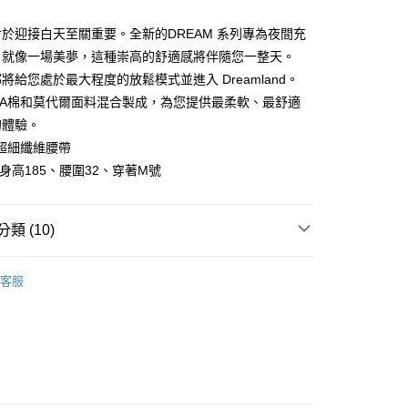
業銀行
遠東國際商業銀行
業銀行
永豐商業銀行
於迎接白天至關重要。全新的DREAM 系列專為夜間充
業銀行
星展（台灣）商業銀行
，就像一場美夢，這種崇高的舒適感將伴隨您一整天。
際商業銀行
中國信託商業銀行
將給您處於最大程度的放鬆模式並進入 Dreamland。
天信用卡公司
享後付
IMA棉和莫代爾面料混合製成，為您提供最柔軟、最舒適
的體驗。
FTEE先享後付」】
米超細纖維腰帶
先享後付是「在收到商品之後才付款」的支付方式。 讓您購物簡單
l：身高185、腰圍32、穿著M號
心！
：不需註冊會員、不需綁卡、不需儲值。
：只要手機號碼，簡訊認證，即可結帳。
：先確認商品／服務後，再付款。
類 (10)
付款
EE先享後付」結帳流程】
-系列
DREAM-舒眠
0，滿NT$1,200(含以上)免運費
方式選擇「AFTEE先享後付」後，將跳轉至「AFTEE先享後
客服
頁面，進行簡訊認證並確認金額後，即可完成結帳。
-尺寸
館長推薦S號內著
家取貨
成立數日內，您將收到繳費通知簡訊。
費通知簡訊後14天內，點擊此簡訊中的連結，可透過四大超商
-尺寸
館長推薦M號內著
0，滿NT$1,200(含以上)免運費
網路銀行／等多元方式進行付款，方視為交易完成。
：結帳手續完成當下不需立刻繳費，但若您需要取消訂單，請聯
-尺寸
館長推薦L號內著
付款
的店家。未經商家同意取消之訂單仍視為有效，需透過AFTEE
繳納相關費用。
0，滿NT$1,200(含以上)免運費
-材質
Modal 莫代爾棉
否成功請以「AFTEE先享後付 」之結帳頁面顯示為準，若有關於