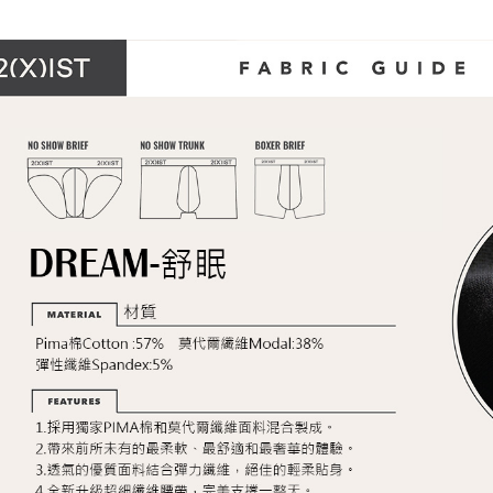
內著便利搜
是否繳費成
付款後7-1
付客戶支
每筆NT$8
內著便利搜
【注意事
設計款內著
宅配
１．透過由
交易，需
每筆NT$8
內著便利搜
求債權轉
２．關於
澎湖、金門
👍依照你
https://aft
每筆NT$1
３．未成
「AFTE
郵局快捷(
任。
４．使用「
每筆NT$1
即時審查
結果請求
海外宅配
５．嚴禁
形，恩沛
動。