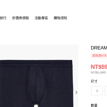
排行
折價券領取
活動專區
購物須知
DREA
超取滿NT$
NT$5
NT$1,380
尺寸
S
數量