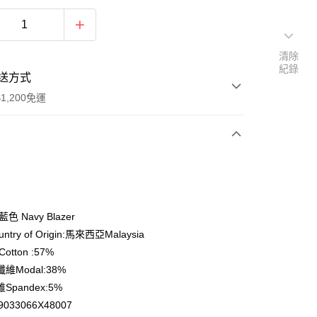
清除
紀錄
送方式
1,200免運
次付款
期付款
0 利率 每期
NT$196
21家銀行
色 Navy Blazer
庫商業銀行
第一商業銀行
try of Origin:馬來西亞Malaysia
付款
業銀行
彰化商業銀行
otton :57%
業儲蓄銀行
台北富邦商業銀行
維Modal:38%
華商業銀行
兆豐國際商業銀行
Spandex:5%
小企業銀行
台中商業銀行
9033066X48007
台灣）商業銀行
華泰商業銀行