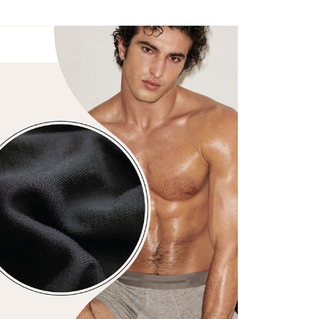
-尺寸
館長推薦XL號內著
功／繳費後需取消欲退款等相關疑問，請聯繫「AFTEE先享後
1取貨
援中心」
https://netprotections.freshdesk.com/support/home
0，滿NT$1,200(含以上)免運費
-材質
Pime 特極長絨棉
項】
｜特價550元起
恩沛科技股份有限公司提供之「AFTEE先享後付」服務完成之
依本服務之必要範圍內提供個人資料，並將交易相關給付款項請
5，滿NT$1,200(含以上)免運費
-款式
合身長版四角褲Boxer
讓予恩沛科技股份有限公司。
個人資料處理事宜，請瀏覽以下網址：
、馬祖、小琉球、綠島、蘭嶼(郵局配送)
的穿著需求挑選
☁️舒適柔軟。頂極奢華內褲
ee.tw/terms/#terms3
25
年的使用者請事先徵得法定代理人或監護人之同意方可使用
E先享後付」，若未經同意申辦者引起之損失，本公司不負相關責
隔天到貨，需先line@客服通知小編)
AFTEE先享後付」時，將依據個別帳號之用戶狀況，依本公司
00
核予不同之上限額度；若仍有額度不足之情形，本公司將視審查
用戶進行身份認證。
查看運費
一人註冊多個帳號或使用他人資訊註冊。若發現惡意使用之情
科技股份有限公司將有權停止該用戶之使用額度並採取法律行