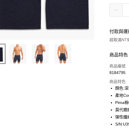
付款與運
超取滿NT$
付款方式
商品特色
信用卡一
商品編號
8184795
信用卡分
商品特色
3 期 
顏色:深藍
合作金
產地Coun
超商取貨
華南商
Pima棉C
LINE Pay
上海商
莫代爾纖
國泰世
彈性纖維
Apple Pay
臺灣中
S/N:U3
匯豐（
街口支付