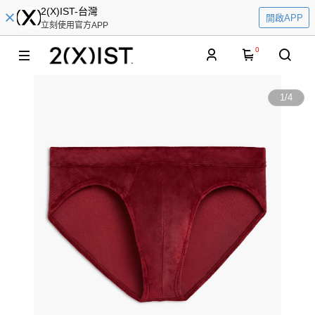
2(X)IST-台灣
開啟APP
立刻使用官方APP
0
1
/
4