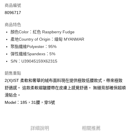
商品編號
信用卡分期付款
8096717
3 期 0 利率 每期
NT$183
21家銀行
商品特色
合作金庫商業銀行
第一商業銀行
超商取貨付款
顏色Color：紅色 Raspberry Fudge
華南商業銀行
彰化商業銀行
產地Country of Origin：緬甸 MYANMAR
LINE Pay
上海商業儲蓄銀行
台北富邦商業銀行
國泰世華商業銀行
兆豐國際商業銀行
聚酯纖維Polyester：95%
Apple Pay
臺灣中小企業銀行
台中商業銀行
彈性纖維Spandexs：5%
匯豐（台灣）商業銀行
華泰商業銀行
S/N：U39045159X62315
街口支付
聯邦商業銀行
遠東國際商業銀行
元大商業銀行
永豐商業銀行
悠遊付
銷售重點
玉山商業銀行
星展（台灣）商業銀行
2(X)IST 柔軟和奢華的絨布面料現在提供極致低腰款式，帶來極致
台新國際商業銀行
中國信託商業銀行
全盈+PAY
舒適感。 這款柔軟褶皺腰帶在皮膚上感覺舒適。 無縫背部確保超順
台灣樂天信用卡公司
AFTEE先享後付
滑貼合。
相關說明
Model：185，31腰，穿S號
【關於「AFTEE先享後付」】
ATM付款
AFTEE先享後付是「在收到商品之後才付款」的支付方式。 讓您購物簡單
便利好安心！
１．簡單：不需註冊會員、不需綁卡、不需儲值。
運送方式
詳細說明
相關推薦
２．便利：只要手機號碼，簡訊認證，即可結帳。