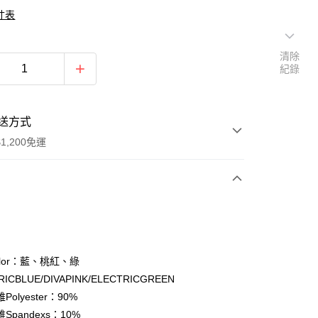
寸表
清除
紀錄
送方式
1,200免運
次付款
期付款
0 利率 每期
NT$283
21家銀行
lor：藍、桃紅、綠
庫商業銀行
第一商業銀行
RICBLUE/DIVAPINK/ELECTRICGREEN
付款
業銀行
彰化商業銀行
olyester：90%
業儲蓄銀行
台北富邦商業銀行
Spandexs：10%