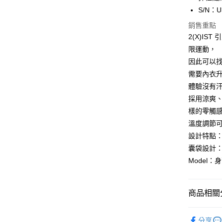
國泰世
S/N：U
Apple Pay
臺灣中
匯豐（
銷售重點
街口支付
聯邦商
2(X)IS
元大商
悠遊付
限運動，
玉山商
因此可以找
台新國
全盈+PAY
需要內衣升
台灣樂
AFTEE先
體驗沒有汗
相關說明
採用涼爽
【關於「A
樣的零觸
ATM付款
AFTEE
溫度調節
便利好安
１．簡單
設計特點：
２．便利
運送方式
囊袋設計
３．安心
Model：
全家取貨
【「AFT
每筆NT$8
１．於結帳
付」結帳
商品相關分
付款後全
２．訂單
３．收到繳
每筆NT$8
多件組內
／ATM／
分享
※ 請注意