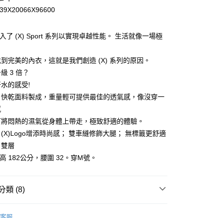
華商業銀行
兆豐國際商業銀行
39X20066X96600
小企業銀行
台中商業銀行
台灣）商業銀行
華泰商業銀行
業銀行
遠東國際商業銀行
T 引入了 (X) Sport 系列以實現卓越性能。 生活就像一場極
業銀行
永豐商業銀行
業銀行
星展（台灣）商業銀行
到完美的內衣，這就是我們創造 (X) 系列的原因。
際商業銀行
中國信託商業銀行
級 3 倍？
天信用卡公司
享後付
水的感受!
、快乾面料製成，重量輕可提供最佳的透氣感，像沒穿一
FTEE先享後付」】
感
先享後付是「在收到商品之後才付款」的支付方式。 讓您購物簡單
可將悶熱的濕氣從身體上帶走，極致舒適的體驗。
心！
：不需註冊會員、不需綁卡、不需儲值。
(X)Logo增添時尚感； 雙車縫修飾大腿； 無標籤更舒適
：只要手機號碼，簡訊認證，即可結帳。
：雙層
：先確認商品／服務後，再付款。
身高 182公分，腰圍 32。穿M號。
付款
EE先享後付」結帳流程】
0，滿NT$1,200(含以上)免運費
方式選擇「AFTEE先享後付」後，將跳轉至「AFTEE先享後
頁面，進行簡訊認證並確認金額後，即可完成結帳。
類 (8)
家取貨
成立數日內，您將收到繳費通知簡訊。
費通知簡訊後14天內，點擊此簡訊中的連結，可透過四大超商
0，滿NT$1,200(含以上)免運費
著
(X) TOP GUN精英系列件裝組
網路銀行／等多元方式進行付款，方視為交易完成。
客服
：結帳手續完成當下不需立刻繳費，但若您需要取消訂單，請聯