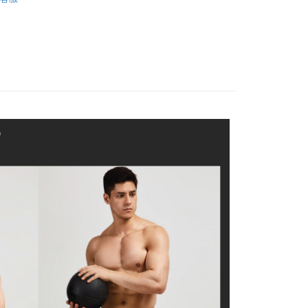
付款
褲｜特價 850 元起
的店家。未經商家同意取消之訂單仍視為有效，需透過AFTEE
繳納相關費用。
0，滿NT$1,200(含以上)免運費
-款式
四角褲 Trunks
否成功請以「AFTEE先享後付 」之結帳頁面顯示為準，若有關於
功／繳費後需取消欲退款等相關疑問，請聯繫「AFTEE先享後
1取貨
-尺寸
館長推薦S號內著
援中心」
https://netprotections.freshdesk.com/support/home
0，滿NT$1,200(含以上)免運費
-尺寸
館長推薦M號內著
項】
恩沛科技股份有限公司提供之「AFTEE先享後付」服務完成之
-材質
Polyester 聚酯纖維
依本服務之必要範圍內提供個人資料，並將交易相關給付款項請
5，滿NT$1,200(含以上)免運費
-款式
合身長版四角褲Boxer
讓予恩沛科技股份有限公司。
個人資料處理事宜，請瀏覽以下網址：
、馬祖、小琉球、綠島、蘭嶼(郵局配送)
件裝組福袋｜任選三盒2488元
ee.tw/terms/#terms3
25
年的使用者請事先徵得法定代理人或監護人之同意方可使用
E先享後付」，若未經同意申辦者引起之損失，本公司不負相關責
隔天到貨，需先line@客服通知小編)
AFTEE先享後付」時，將依據個別帳號之用戶狀況，依本公司
00
核予不同之上限額度；若仍有額度不足之情形，本公司將視審查
用戶進行身份認證。
查看運費
一人註冊多個帳號或使用他人資訊註冊。若發現惡意使用之情
科技股份有限公司將有權停止該用戶之使用額度並採取法律行