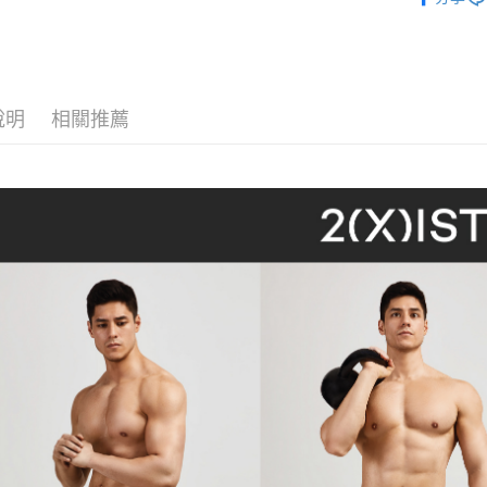
7-11取貨
多件人氣內
絡購買商品
先享後付
每筆NT$8
內著便利搜
※ 交易是
是否繳費成
付款後7-1
內著便利搜
付客戶支
每筆NT$8
說明
相關推薦
內著便利搜
【注意事
宅配
１．透過由
內著便利搜
交易，需
每筆NT$8
內著便利搜
求債權轉
２．關於
澎湖、金門
🧳父親節
https://aft
每筆NT$1
３．未成
「AFTE
郵局快捷(
任。
４．使用「
每筆NT$1
即時審查
結果請求
海外宅配
５．嚴禁
形，恩沛
動。