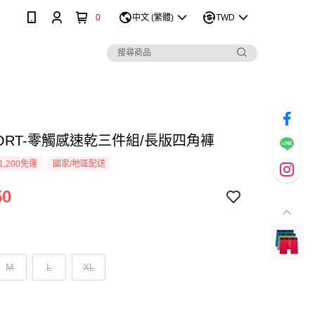
0
中文 (繁體)
TWD
SPORT-零觸感速乾三件組/長版四角褲
1,200免運
國家/地區配送
50
M
L
XL