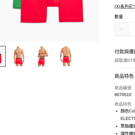
(X)系列尺
數量
付款與運
超取滿NT$
付款方式
商品特色
信用卡一
商品編號
8070510
信用卡分
商品特色
3 期 
顏色Co
合作金
ELECT
超商取貨
華南商
聚酯纖維P
LINE Pay
上海商
彈性纖維