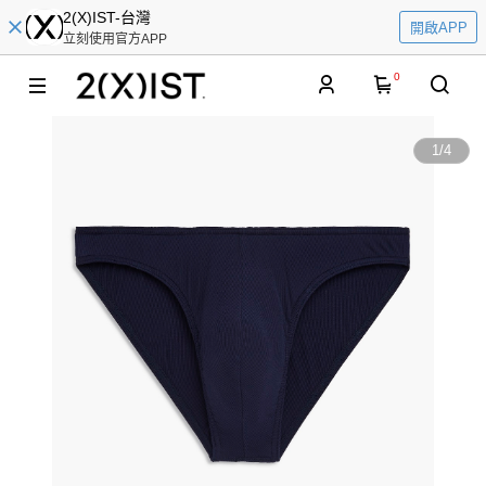
2(X)IST-台灣
開啟APP
立刻使用官方APP
0
1
/
4