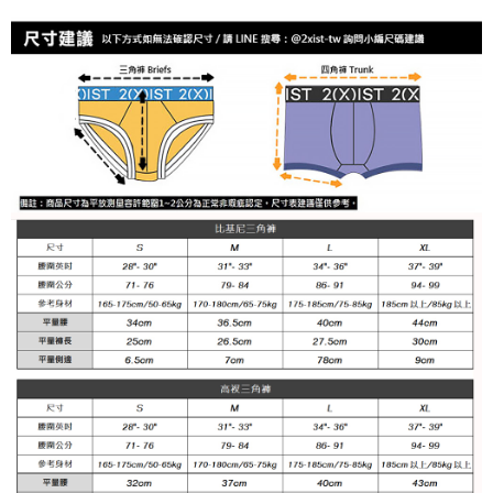
任。
每筆NT$100
４．使用「AFTEE先享後付」時，將依據個別帳號之用戶狀況，依本公司即
時審查核予不同之上限額度；若仍有額度不足之情形，本公司將視審查結果
海外宅配
查看運費
請求用戶進行身份認證。
５．嚴禁一人註冊多個帳號或使用他人資訊註冊。若發現惡意使用之情形，
恩沛科技股份有限公司將有權停止該用戶之使用額度並採取法律行動。