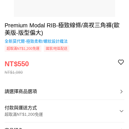
Premium Modal RIB-極致線條/高衩三角褲(歐
美版-版型偏大)
全新莫代爾-極致柔軟/螺紋設計織法
超取滿NT$1,200免運
國家/地區配送
NT$550
NT$1,080
請選擇商品選項
付款與運送方式
超取滿NT$1,200免運
付款方式