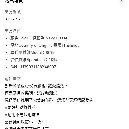
商品特色
信用卡一次付款
商品編號
信用卡分期付款
8055192
3 期 0 利率 每期
NT$183
21家銀行
商品特色
合作金庫商業銀行
第一商業銀行
超商取貨付款
顏色Color：深藍色 Navy Blazer
華南商業銀行
彰化商業銀行
產地Country of Origin：泰國Thailandt
LINE Pay
上海商業儲蓄銀行
台北富邦商業銀行
國泰世華商業銀行
兆豐國際商業銀行
莫代爾纖維Modal：90%
Apple Pay
臺灣中小企業銀行
台中商業銀行
彈性纖維Spandexs：10%
匯豐（台灣）商業銀行
華泰商業銀行
S/N：U39031138X48007
街口支付
聯邦商業銀行
遠東國際商業銀行
元大商業銀行
永豐商業銀行
悠遊付
銷售重點
玉山商業銀行
星展（台灣）商業銀行
創新的製成👉莫代爾棉+羅紋織法。
台新國際商業銀行
中國信託商業銀行
全盈+PAY
經過數月的採購、試穿和測試
台灣樂天信用卡公司
AFTEE先享後付
我們堅信找到了完美的布料，讓您全天舒適感受🤟
相關說明
⭐更好的透氣性💨
【關於「AFTEE先享後付」】
⭐耐用不易起毛球🥊
ATM付款
AFTEE先享後付是「在收到商品之後才付款」的支付方式。 讓您購物簡單
⚠建議可以帶小一號。
便利好安心！
１．簡單：不需註冊會員、不需綁卡、不需儲值。