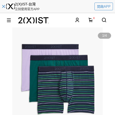
2(X)IST-台灣
開啟APP
立刻使用官方APP
0
1
/
4