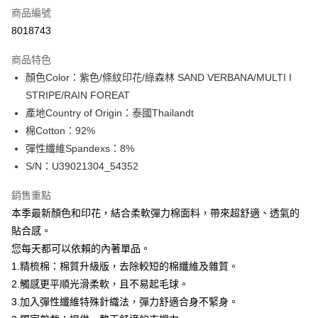
商品編號
信用卡分期付款
8018743
3 期 0 利率 每期
NT$316
21家銀行
商品特色
合作金庫商業銀行
第一商業銀行
超商取貨付款
顏色Color：紫色/條紋印花/綠森林 SAND VERBANA/MULTI I
華南商業銀行
彰化商業銀行
STRIPE/RAIN FOREAT
LINE Pay
上海商業儲蓄銀行
台北富邦商業銀行
國泰世華商業銀行
兆豐國際商業銀行
產地Country of Origin：泰國Thailandt
Apple Pay
臺灣中小企業銀行
台中商業銀行
棉Cotton：92%
匯豐（台灣）商業銀行
華泰商業銀行
彈性纖維Spandexs：8%
街口支付
聯邦商業銀行
遠東國際商業銀行
S/N：U39021304_54352
元大商業銀行
永豐商業銀行
悠遊付
玉山商業銀行
星展（台灣）商業銀行
銷售重點
台新國際商業銀行
中國信託商業銀行
全盈+PAY
本季最新顏色和印花，結合柔軟彈力棉面料，帶來超舒適、透氣的
台灣樂天信用卡公司
AFTEE先享後付
貼合感。
相關說明
您每天都可以依賴的內著單品。
【關於「AFTEE先享後付」】
1.精梳棉：棉質升級版，去除較短的棉纖維及雜質。
ATM付款
AFTEE先享後付是「在收到商品之後才付款」的支付方式。 讓您購物簡單
2.觸感更平順光滑柔軟，且不易起毛球。
便利好安心！
１．簡單：不需註冊會員、不需綁卡、不需儲值。
3.加入彈性纖維特殊針織法，彈力舒適合身不緊身。
運送方式
２．便利：只要手機號碼，簡訊認證，即可結帳。