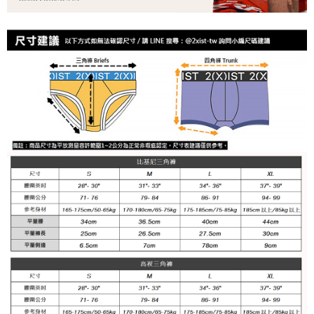
郵局快捷(隔天到貨，需先line@客服通知小編)
「AFTEE先享後付」，若未經同意申辦者引起之損失，本公司不負相關責
任。
每筆NT$100
４．使用「AFTEE先享後付」時，將依據個別帳號之用戶狀況，依本公司即
時審查核予不同之上限額度；若仍有額度不足之情形，本公司將視審查結果
海外宅配
查看運費
請求用戶進行身份認證。
５．嚴禁一人註冊多個帳號或使用他人資訊註冊。若發現惡意使用之情形，
恩沛科技股份有限公司將有權停止該用戶之使用額度並採取法律行動。