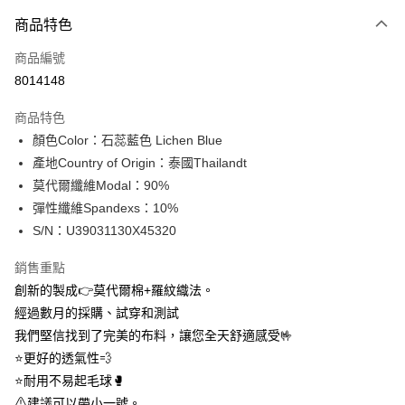
付款方式
商品特色
信用卡一次付款
商品編號
信用卡分期付款
8014148
3 期 0 利率 每期
NT$183
21家銀行
商品特色
合作金庫商業銀行
第一商業銀行
超商取貨付款
顏色Color：石蕊藍色 Lichen Blue
華南商業銀行
彰化商業銀行
產地Country of Origin：泰國Thailandt
LINE Pay
上海商業儲蓄銀行
台北富邦商業銀行
國泰世華商業銀行
兆豐國際商業銀行
莫代爾纖維Modal：90%
Apple Pay
臺灣中小企業銀行
台中商業銀行
彈性纖維Spandexs：10%
匯豐（台灣）商業銀行
華泰商業銀行
S/N：U39031130X45320
街口支付
聯邦商業銀行
遠東國際商業銀行
元大商業銀行
永豐商業銀行
悠遊付
銷售重點
玉山商業銀行
星展（台灣）商業銀行
創新的製成👉莫代爾棉+羅紋織法。
台新國際商業銀行
中國信託商業銀行
全盈+PAY
經過數月的採購、試穿和測試
台灣樂天信用卡公司
AFTEE先享後付
我們堅信找到了完美的布料，讓您全天舒適感受🤟
相關說明
⭐更好的透氣性💨
【關於「AFTEE先享後付」】
⭐耐用不易起毛球🥊
ATM付款
AFTEE先享後付是「在收到商品之後才付款」的支付方式。 讓您購物簡單
⚠建議可以帶小一號。