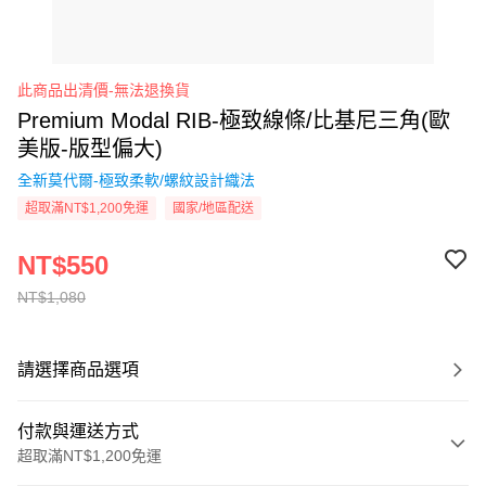
此商品出清價-無法退換貨
Premium Modal RIB-極致線條/比基尼三角(歐
美版-版型偏大)
全新莫代爾-極致柔軟/螺紋設計織法
超取滿NT$1,200免運
國家/地區配送
NT$550
NT$1,080
請選擇商品選項
付款與運送方式
超取滿NT$1,200免運