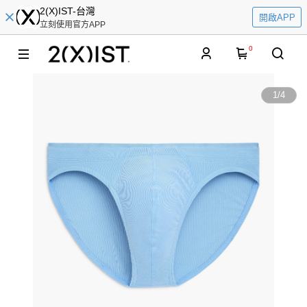
2(X)IST-台灣
開啟APP
立刻使用官方APP
0
1
/
4