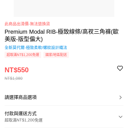
此商品出清價-無法退換貨
Premium Modal RIB-極致線條/高衩三角褲(歐
美版-版型偏大)
全新莫代爾-極致柔軟/螺紋設計織法
超取滿NT$1,200免運
國家/地區配送
NT$550
NT$1,080
請選擇商品選項
付款與運送方式
超取滿NT$1,200免運