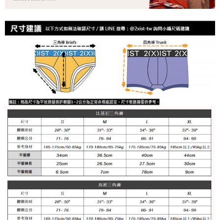
郵局快捷(隔天到貨，需先line@客服通知小編)
「AFTEE先享後付」，若未經同意申辦者引起之損失，本公司不負相關責
任。
每筆NT$100
４．使用「AFTEE先享後付」時，將依據個別帳號之用戶狀況，依本公司即
時審查核予不同之上限額度；若仍有額度不足之情形，本公司將視審查結果
海外宅配
查看運費
請求用戶進行身份認證。
５．嚴禁一人註冊多個帳號或使用他人資訊註冊。若發現惡意使用之情形，
恩沛科技股份有限公司將有權停止該用戶之使用額度並採取法律行動。