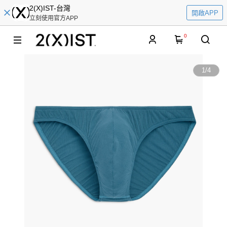
2(X)IST-台灣
開啟APP
立刻使用官方APP
0
1
/
4