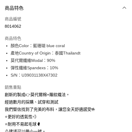
付款方式
商品特色
信用卡一次付款
商品編號
信用卡分期付款
8014062
3 期 0 利率 每期
NT$183
21家銀行
商品特色
合作金庫商業銀行
第一商業銀行
超商取貨付款
顏色Color：藍珊瑚 blue coral
華南商業銀行
彰化商業銀行
產地Country of Origin：泰國Thailandt
LINE Pay
上海商業儲蓄銀行
台北富邦商業銀行
國泰世華商業銀行
兆豐國際商業銀行
莫代爾纖維Modal：90%
Apple Pay
臺灣中小企業銀行
台中商業銀行
彈性纖維Spandexs：10%
匯豐（台灣）商業銀行
華泰商業銀行
S/N：U39031138X47302
街口支付
聯邦商業銀行
遠東國際商業銀行
元大商業銀行
永豐商業銀行
悠遊付
銷售重點
玉山商業銀行
星展（台灣）商業銀行
創新的製成👉莫代爾棉+羅紋織法。
台新國際商業銀行
中國信託商業銀行
全盈+PAY
經過數月的採購、試穿和測試
台灣樂天信用卡公司
AFTEE先享後付
我們堅信找到了完美的布料，讓您全天舒適感受🤟
相關說明
⭐更好的透氣性💨
【關於「AFTEE先享後付」】
⭐耐用不易起毛球🥊
ATM付款
AFTEE先享後付是「在收到商品之後才付款」的支付方式。 讓您購物簡單
⚠建議可以帶小一號。