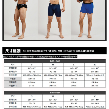
郵局快捷(隔天到貨，需先line@客服通知小編)
三、利用規約「AFTEE代金後払い」（以下当サービスという）はネットプ
配送毎にNT$100
ロテクションズ（以下 AFTEE という）が提供し、AFTEEが代金を徴収し
ます。当サービスご利用の際に提供しなければならない個人情報（注文者
海外宅配
送料を確認
の氏名、電話番号、受取人の氏名、電話番号、受取人住所を含むがこれに
限らない）は、AFTEEに渡され当サービスで必要な範囲内で利用されま
す。AFTEEの個人情報の収集、処理、利用について、詳細はAFTEE公式ホ
ームページの『個人情報の収集、処理及び利用に関する声明』をご参照く
ださい（
https://aftee.tw/privacypolicy/
）。
AFTEEの初回ご利用の際に、審査を通過すれば、最高額がNT$10,000にな
ります。支払い期限を過ぎた場合、その金額に基づいて年利20%の遅延滞
納金が加算されます。未成年の利用者は、事前に法定代理人または後見人
の同意を得ればAFTEEをご利用いただけます。
個人情報の処理、利用について疑問がある、または関連する法律の権利を
行使したい場合は、ネットプロテクションズ
cs_tw@netprotections.co.jp
にご連絡ください。上記に示した個人情報を、必要な購入注文書とあわせ
てAFTEEにご提供いただく、またはAFTEEにあなたの個人情報の収集、処
理、利用を許可することににご同意いただけない場合は、当サービスを選
択しないでください。