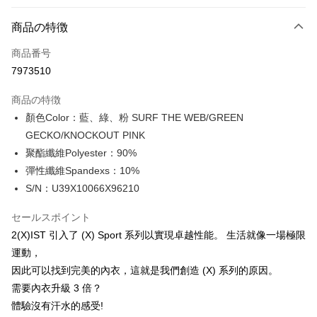
お支払い方法
商品の特徴
クレジットカード1回払い
商品番号
クレジットカード分割払い
7973510
3回払い、金利0、毎回
NT$283
21行の銀行
商品の特徴
合作金庫商業銀行
第一商業銀行
コンビニ店頭代金引換
顏色Color：藍、綠、粉 SURF THE WEB/GREEN
華南商業銀行
彰化商業銀行
GECKO/KNOCKOUT PINK
LINE Pay
上海商業儲蓄銀行
台北富邦商業銀行
国泰世華商業銀行
兆豐國際商業銀行
聚酯纖維Polyester：90%
Apple Pay
台湾中小企業銀行
台中商業銀行
彈性纖維Spandexs：10%
HSBC(台湾)商業銀行
華泰商業銀行
JKOPAY
S/N：U39X10066X96210
聯邦商業銀行
遠東国際商業銀行
元大商業銀行
永豐商業銀行
Easy Wallet
セールスポイント
玉山商業銀行
星展(台湾)商業銀行
2(X)IST 引入了 (X) Sport 系列以實現卓越性能。 生活就像一場極限
台新國際商業銀行
中国信託商業銀行
Plus Pay
運動，
台湾楽天クレジットカード会社
AFTEE代金後払い
因此可以找到完美的內衣，這就是我們創造 (X) 系列的原因。
説明
需要內衣升級 3 倍？
一、 AFTEE代金後払いについて
體驗沒有汗水的感受!
ATM払い
1.お支払い方法でAFTEE代金後払いを選択すると、携帯電話認証ウィンド