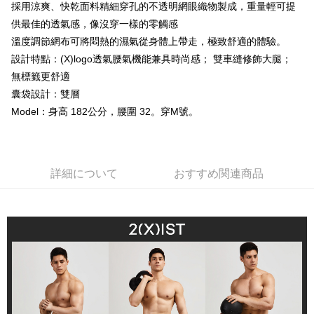
採用涼爽、快乾面料精細穿孔的不透明網眼織物製成，重量輕可提
ウが表示されます。
2.SMSで認証してお支払い手続を進めてください。
供最佳的透氣感，像沒穿一樣的零觸感
配送方法
3.注文するときのお支払いは不要です。商品はご指定の住所に配送されま
溫度調節網布可將悶熱的濕氣從身體上帶走，極致舒適的體驗。
す。
全家取貨付款
設計特點：(X)logo透氣腰氣機能兼具時尚感； 雙車縫修飾大腿；
4.ご注文が完了すると、携帯に支払い通知のSMSが届きます。アプリ会員
配送毎にNT$80、NT$1,200以上で送料無料
の場合は、AFTEE アプリプッシュ通知が届きます。
無標籤更舒適
5.商品受け取り時のお支払いは不要です。商品を確かめてから、SMSまた
囊袋設計：雙層
付款後全家取貨
はアプリの通知に従って、4大コンビニ、またはATM/オンラインバンキン
グでお支払いください。
Model：身高 182公分，腰圍 32。穿M號。
配送毎にNT$80、NT$1,200以上で送料無料
代金納付期限は最短で 14 日以内ですので、ご注意ください。AFTEE アプ
7-11取貨付款
リをダウンロードして AFTEE 会員になるとお支払い期限を最長 45 日以内
配送毎にNT$80、NT$1,200以上で送料無料
まで延長できます。
詳細について
おすすめ関連商品
付款後7-11取貨
お支払期限は、ショップが請求した期日と、AFTEEで延長できる日数をも
とに計算されます。AFTEEで注文すると、商品を受け取るまで支払い期限
配送毎にNT$80、NT$1,200以上で送料無料
を延長できますが、商品を期限内に受け取れない場合があります（例：予
約商品や商品到着日が比較的遅い商品）。そのため、商品到着の有無に関
宅配
わらず、AFTEEで指定された期限内にお支払いください。
配送毎にNT$85、NT$1,200以上で送料無料
二、支払い限度額
澎湖、金門、馬祖、小琉球、綠島、蘭嶼(郵局配送)
1.初回 AFTEEを ご利用の際に、認証結果及び当社の審査の結果に基づ
き、限度額が設定されます。
配送毎にNT$125
2.決済金額は最低NT$20です。
3.現在、台湾の会員のみご利用いただけます。