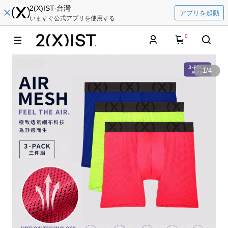
2(X)IST-台灣
アプリを起動
いますぐ公式アプリを使用する
0
1
/
4