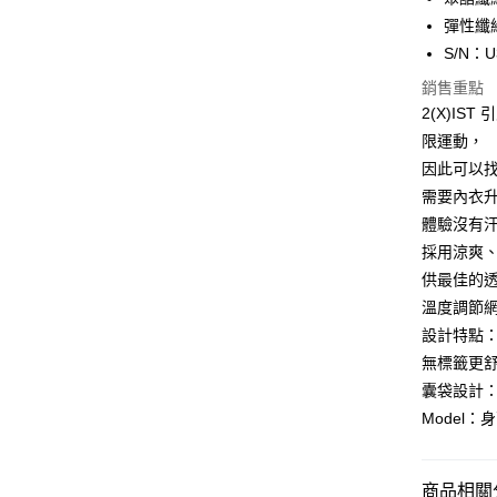
LINE Pay
上海商
彈性纖維
國泰世
S/N：U
Apple Pay
臺灣中
匯豐（
銷售重點
街口支付
聯邦商
2(X)IS
元大商
悠遊付
限運動，
玉山商
因此可以找
台新國
全盈+PAY
需要內衣升
台灣樂
AFTEE先
體驗沒有汗
相關說明
採用涼爽
【關於「A
供最佳的
ATM付款
AFTEE
溫度調節
便利好安
１．簡單
設計特點：
２．便利
運送方式
無標籤更
３．安心
囊袋設計
全家取貨
【「AFT
Model：
每筆NT$8
１．於結帳
付」結帳
付款後全
２．訂單
３．收到繳
商品相關分