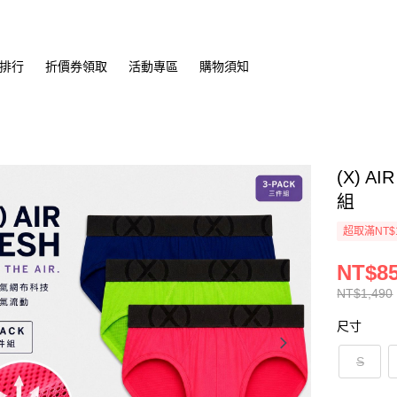
排行
折價券領取
活動專區
購物須知
(X) 
組
超取滿NT$
NT$8
NT$1,490
尺寸
S