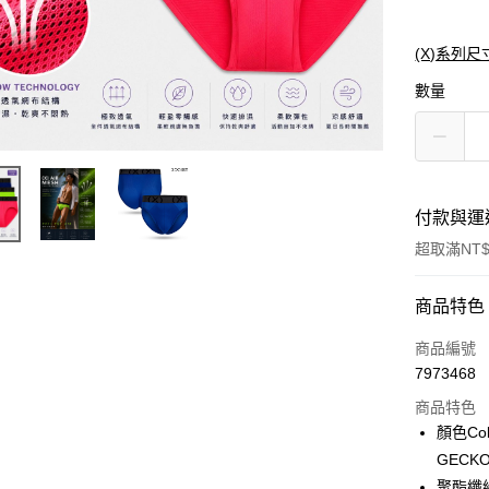
(X)系列尺
數量
付款與運
超取滿NT$
付款方式
商品特色
信用卡一
商品編號
7973468
信用卡分
商品特色
3 期 
顏色Col
合作金
GECKO
超商取貨
華南商
聚酯纖維P