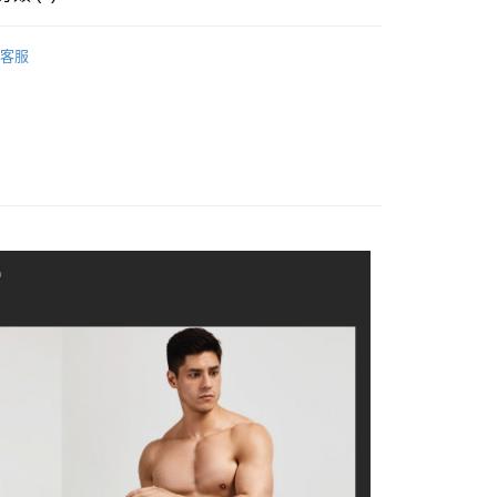
0，滿NT$1,200(含以上)免運費
網路銀行／等多元方式進行付款，方視為交易完成。
：結帳手續完成當下不需立刻繳費，但若您需要取消訂單，請聯
著
(X) AIR MESH 超透氣網布
付款
的店家。未經商家同意取消之訂單仍視為有效，需透過AFTEE
客服
繳納相關費用。
0，滿NT$1,200(含以上)免運費
褲｜特價 850 元起
否成功請以「AFTEE先享後付 」之結帳頁面顯示為準，若有關於
-款式
功／繳費後需取消欲退款等相關疑問，請聯繫「AFTEE先享後
三角褲 Briefs
1取貨
援中心」
https://netprotections.freshdesk.com/support/home
0，滿NT$1,200(含以上)免運費
-尺寸
館長推薦S號內著
項】
-尺寸
館長推薦M號內著
恩沛科技股份有限公司提供之「AFTEE先享後付」服務完成之
依本服務之必要範圍內提供個人資料，並將交易相關給付款項請
5，滿NT$1,200(含以上)免運費
-尺寸
館長推薦L號內著
讓予恩沛科技股份有限公司。
個人資料處理事宜，請瀏覽以下網址：
、馬祖、小琉球、綠島、蘭嶼(郵局配送)
-材質
Polyester 聚酯纖維
ee.tw/terms/#terms3
25
年的使用者請事先徵得法定代理人或監護人之同意方可使用
-尺寸
館長推薦XL號內著
E先享後付」，若未經同意申辦者引起之損失，本公司不負相關責
隔天到貨，需先line@客服通知小編)
件裝組福袋｜任選三盒2488元
AFTEE先享後付」時，將依據個別帳號之用戶狀況，依本公司
00
核予不同之上限額度；若仍有額度不足之情形，本公司將視審查
用戶進行身份認證。
查看運費
一人註冊多個帳號或使用他人資訊註冊。若發現惡意使用之情
科技股份有限公司將有權停止該用戶之使用額度並採取法律行