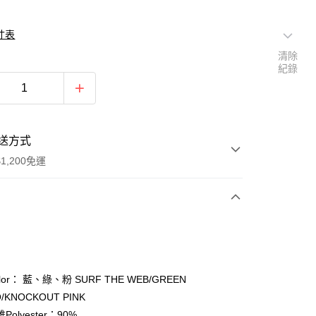
寸表
清除
紀錄
送方式
1,200免運
次付款
期付款
0 利率 每期
NT$283
21家銀行
or： 藍、綠、粉 SURF THE WEB/GREEN
庫商業銀行
第一商業銀行
/KNOCKOUT PINK
付款
業銀行
彰化商業銀行
olyester：90%