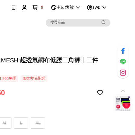
0
中文 (繁體)
TWD
AIR MESH 超透氣網布低腰三角褲｜三件
1,200免運
國家/地區配送
50
M
L
XL