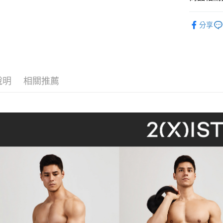
每筆NT$8
／ATM／
※ 請注意
多件組內
7-11取貨
絡購買商品
分享
先享後付
每筆NT$8
多件人氣內
※ 交易是
內著便利搜
是否繳費成
付款後7-1
付客戶支
每筆NT$8
內著便利搜
【注意事
說明
相關推薦
宅配
內著便利搜
１．透過由
交易，需
每筆NT$8
內著便利搜
求債權轉
２．關於
澎湖、金門
內著便利搜
https://aft
每筆NT$1
３．未成
內著便利搜
「AFTE
郵局快捷(
🧳父親節
任。
４．使用「
每筆NT$1
即時審查
結果請求
海外宅配
５．嚴禁
形，恩沛
動。