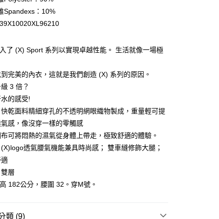
業儲蓄銀行
台北富邦商業銀行
Spandexs：10%
華商業銀行
兆豐國際商業銀行
39X10020XL96210
小企業銀行
台中商業銀行
台灣）商業銀行
華泰商業銀行
業銀行
遠東國際商業銀行
T 引入了 (X) Sport 系列以實現卓越性能。 生活就像一場極
業銀行
永豐商業銀行
業銀行
星展（台灣）商業銀行
到完美的內衣，這就是我們創造 (X) 系列的原因。
際商業銀行
中國信託商業銀行
級 3 倍？
天信用卡公司
享後付
水的感受!
、快乾面料精細穿孔的不透明網眼織物製成，重量輕可提
FTEE先享後付」】
透氣感，像沒穿一樣的零觸感
先享後付是「在收到商品之後才付款」的支付方式。 讓您購物簡單
網布可將悶熱的濕氣從身體上帶走，極致舒適的體驗。
心！
：不需註冊會員、不需綁卡、不需儲值。
(X)logo透氣腰氣機能兼具時尚感； 雙車縫修飾大腿；
：只要手機號碼，簡訊認證，即可結帳。
舒適
：先確認商品／服務後，再付款。
：雙層
付款
EE先享後付」結帳流程】
身高 182公分，腰圍 32。穿M號。
0，滿NT$1,200(含以上)免運費
方式選擇「AFTEE先享後付」後，將跳轉至「AFTEE先享後
頁面，進行簡訊認證並確認金額後，即可完成結帳。
家取貨
成立數日內，您將收到繳費通知簡訊。
費通知簡訊後14天內，點擊此簡訊中的連結，可透過四大超商
類 (9)