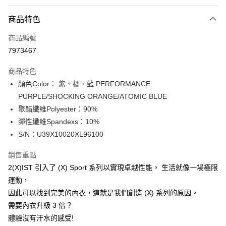
付款方式
商品特色
信用卡一次付款
商品編號
信用卡分期付款
7973467
3 期 0 利率 每期
NT$283
21家銀行
商品特色
合作金庫商業銀行
第一商業銀行
超商取貨付款
顏色Color： 紫、橘、藍 PERFORMANCE
華南商業銀行
彰化商業銀行
PURPLE/SHOCKING ORANGE/ATOMIC BLUE
LINE Pay
上海商業儲蓄銀行
台北富邦商業銀行
國泰世華商業銀行
兆豐國際商業銀行
聚酯纖維Polyester：90%
Apple Pay
臺灣中小企業銀行
台中商業銀行
彈性纖維Spandexs：10%
匯豐（台灣）商業銀行
華泰商業銀行
S/N：U39X10020XL96100
街口支付
聯邦商業銀行
遠東國際商業銀行
元大商業銀行
永豐商業銀行
悠遊付
銷售重點
玉山商業銀行
星展（台灣）商業銀行
2(X)IST 引入了 (X) Sport 系列以實現卓越性能。 生活就像一場極限
台新國際商業銀行
中國信託商業銀行
全盈+PAY
運動，
台灣樂天信用卡公司
AFTEE先享後付
因此可以找到完美的內衣，這就是我們創造 (X) 系列的原因。
相關說明
需要內衣升級 3 倍？
【關於「AFTEE先享後付」】
體驗沒有汗水的感受!
ATM付款
AFTEE先享後付是「在收到商品之後才付款」的支付方式。 讓您購物簡單