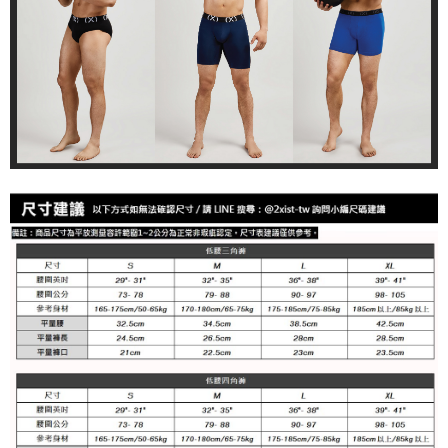
郵局快捷(隔天到貨，需先line@客服通知小編)
「AFTEE先享後付」，若未經同意申辦者引起之損失，本公司不負相關責
任。
每筆NT$100
４．使用「AFTEE先享後付」時，將依據個別帳號之用戶狀況，依本公司即
時審查核予不同之上限額度；若仍有額度不足之情形，本公司將視審查結果
海外宅配
查看運費
請求用戶進行身份認證。
５．嚴禁一人註冊多個帳號或使用他人資訊註冊。若發現惡意使用之情形，
恩沛科技股份有限公司將有權停止該用戶之使用額度並採取法律行動。