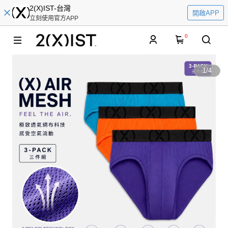
2(X)IST-台灣
開啟APP
立刻使用官方APP
0
1
/
4