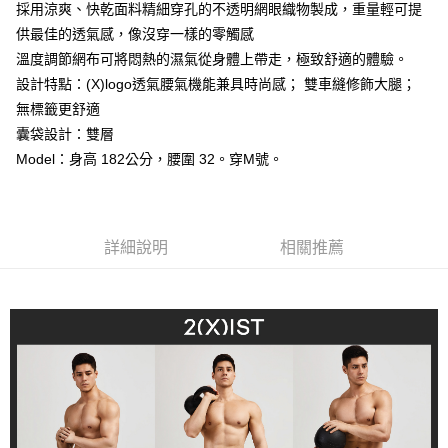
採用涼爽、快乾面料精細穿孔的不透明網眼織物製成，重量輕可提
便利好安心！
１．簡單：不需註冊會員、不需綁卡、不需儲值。
供最佳的透氣感，像沒穿一樣的零觸感
運送方式
２．便利：只要手機號碼，簡訊認證，即可結帳。
溫度調節網布可將悶熱的濕氣從身體上帶走，極致舒適的體驗。
３．安心：先確認商品／服務後，再付款。
全家取貨付款
設計特點：(X)logo透氣腰氣機能兼具時尚感； 雙車縫修飾大腿；
每筆NT$80，滿NT$1,200(含以上)免運費
【「AFTEE先享後付」結帳流程】
無標籤更舒適
１．於結帳方式選擇「AFTEE先享後付」後，將跳轉至「AFTEE先享後付」
囊袋設計：雙層
付款後全家取貨
結帳頁面，進行簡訊認證並確認金額後，即可完成結帳。
Model：身高 182公分，腰圍 32。穿M號。
２．訂單成立數日內，您將收到繳費通知簡訊。
每筆NT$80，滿NT$1,200(含以上)免運費
３．收到繳費通知簡訊後14天內，點擊此簡訊中的連結，可透過四大超商／
ATM／網路銀行／等多元方式進行付款，方視為交易完成。
7-11取貨付款
※ 請注意：結帳手續完成當下不需立刻繳費，但若您需要取消訂單，請聯絡
每筆NT$80，滿NT$1,200(含以上)免運費
購買商品的店家。未經商家同意取消之訂單仍視為有效，需透過AFTEE先享
詳細說明
相關推薦
後付繳納相關費用。
付款後7-11取貨
※ 交易是否成功請以「AFTEE先享後付 」之結帳頁面顯示為準，若有關於
是否繳費成功／繳費後需取消欲退款等相關疑問，請聯繫「AFTEE先享後付
每筆NT$80，滿NT$1,200(含以上)免運費
客戶支援中心」
https://netprotections.freshdesk.com/support/home
宅配
【注意事項】
１．透過由恩沛科技股份有限公司提供之「AFTEE先享後付」服務完成之交
每筆NT$85，滿NT$1,200(含以上)免運費
易，需依本服務之必要範圍內提供個人資料，並將交易相關給付款項請求債
權轉讓予恩沛科技股份有限公司。
澎湖、金門、馬祖、小琉球、綠島、蘭嶼(郵局配送)
２．關於個人資料處理事宜，請瀏覽以下網址：
每筆NT$125
https://aftee.tw/terms/#terms3
３．未成年的使用者請事先徵得法定代理人或監護人之同意方可使用