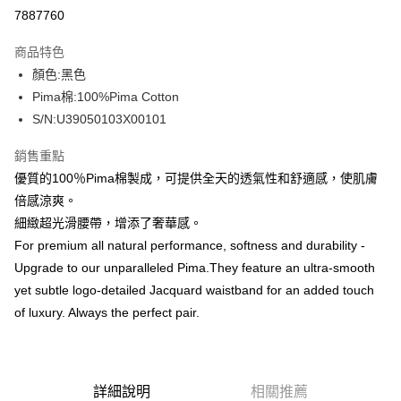
信用卡分期付款
7887760
3 期 0 利率 每期
NT$316
21家銀行
商品特色
合作金庫商業銀行
第一商業銀行
超商取貨付款
顏色:黑色
華南商業銀行
彰化商業銀行
Pima棉:100%Pima Cotton
LINE Pay
上海商業儲蓄銀行
台北富邦商業銀行
國泰世華商業銀行
兆豐國際商業銀行
S/N:U39050103X00101
Apple Pay
臺灣中小企業銀行
台中商業銀行
銷售重點
匯豐（台灣）商業銀行
華泰商業銀行
街口支付
聯邦商業銀行
遠東國際商業銀行
優質的100％Pima棉製成，可提供全天的透氣性和舒適感，使肌膚
元大商業銀行
永豐商業銀行
悠遊付
倍感涼爽。
玉山商業銀行
星展（台灣）商業銀行
細緻超光滑腰帶，增添了奢華感。
台新國際商業銀行
中國信託商業銀行
全盈+PAY
For premium all natural performance, softness and durability -
台灣樂天信用卡公司
AFTEE先享後付
Upgrade to our unparalleled Pima.They feature an ultra-smooth
相關說明
yet subtle logo-detailed Jacquard waistband for an added touch
【關於「AFTEE先享後付」】
of luxury. Always the perfect pair.
ATM付款
AFTEE先享後付是「在收到商品之後才付款」的支付方式。 讓您購物簡單
便利好安心！
１．簡單：不需註冊會員、不需綁卡、不需儲值。
運送方式
２．便利：只要手機號碼，簡訊認證，即可結帳。
３．安心：先確認商品／服務後，再付款。
詳細說明
相關推薦
全家取貨付款