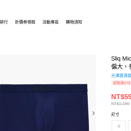
排行
折價券領取
活動專區
購物須知
Sliq
偏大，
光澤感滑面
超取滿NT$
NT$5
NT$1,180
尺寸
S