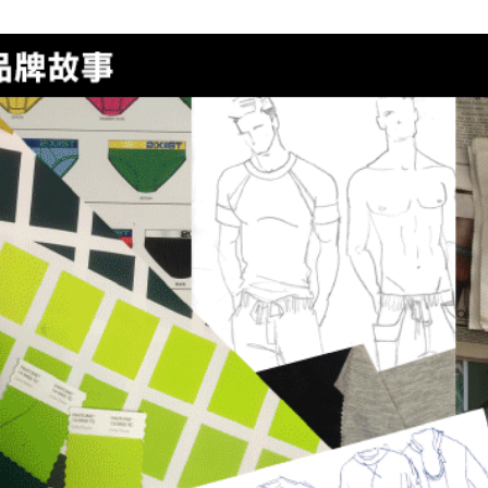
絡購買商品
先享後付
每筆NT$8
※ 交易是
是否繳費成
付款後7-1
付客戶支
每筆NT$8
【注意事
宅配
１．透過由
交易，需
每筆NT$8
求債權轉
２．關於
澎湖、金門
https://aft
每筆NT$1
３．未成
「AFTE
郵局快捷(
任。
４．使用「
每筆NT$1
即時審查
結果請求
海外宅配
５．嚴禁
形，恩沛
動。