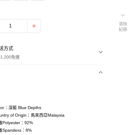
清除
紀錄
送方式
1,200免運
次付款
期付款
0 利率 每期
NT$196
21家銀行
or：深藍 Blue Depths
庫商業銀行
第一商業銀行
ntry of Origin：馬來西亞Malaysia
付款
業銀行
彰化商業銀行
olyester：92%
業儲蓄銀行
台北富邦商業銀行
Spandexs：8%
華商業銀行
兆豐國際商業銀行