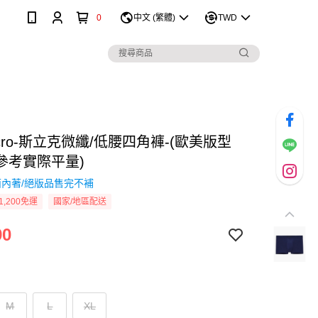
0
中文 (繁體)
TWD
 Micro-斯立克微纖/低腰四角褲-(歐美版型
參考實際平量)
內著/絕版品售完不補
1,200免運
國家/地區配送
90
M
L
XL