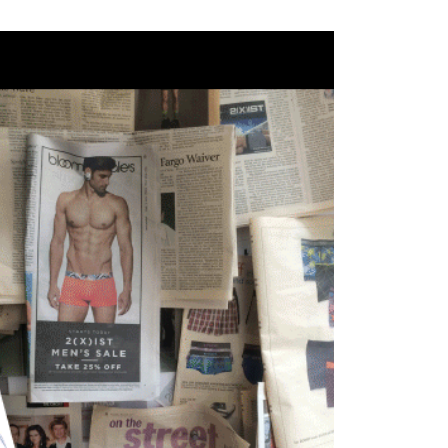
的店家。未經商家同意取消之訂單仍視為有效，需透過AFTEE
繳納相關費用。
0，滿NT$1,200(含以上)免運費
否成功請以「AFTEE先享後付 」之結帳頁面顯示為準，若有關於
功／繳費後需取消欲退款等相關疑問，請聯繫「AFTEE先享後
1取貨
援中心」
https://netprotections.freshdesk.com/support/home
0，滿NT$1,200(含以上)免運費
項】
恩沛科技股份有限公司提供之「AFTEE先享後付」服務完成之
依本服務之必要範圍內提供個人資料，並將交易相關給付款項請
5，滿NT$1,200(含以上)免運費
讓予恩沛科技股份有限公司。
個人資料處理事宜，請瀏覽以下網址：
、馬祖、小琉球、綠島、蘭嶼(郵局配送)
ee.tw/terms/#terms3
25
年的使用者請事先徵得法定代理人或監護人之同意方可使用
E先享後付」，若未經同意申辦者引起之損失，本公司不負相關責
隔天到貨，需先line@客服通知小編)
AFTEE先享後付」時，將依據個別帳號之用戶狀況，依本公司
00
核予不同之上限額度；若仍有額度不足之情形，本公司將視審查
用戶進行身份認證。
查看運費
一人註冊多個帳號或使用他人資訊註冊。若發現惡意使用之情
科技股份有限公司將有權停止該用戶之使用額度並採取法律行