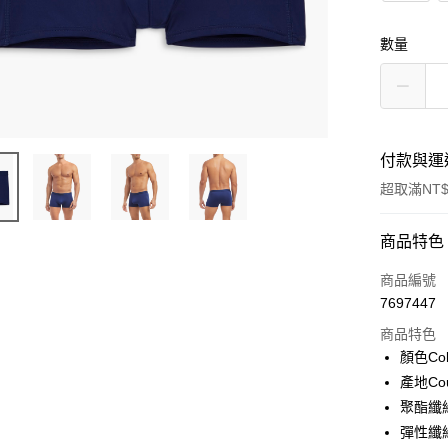
數量
付款與運
超取滿NT$
付款方式
商品特色
信用卡一
商品編號
7697447
信用卡分
商品特色
3 期 
顏色Col
合作金
產地Cou
超商取貨
華南商
聚酯纖維P
LINE Pay
上海商
彈性纖維
國泰世