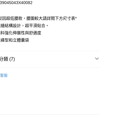
39045043X40082
小企業銀行
台中商業銀行
台灣）商業銀行
華泰商業銀行
業銀行
遠東國際商業銀行
型因超低腰款，腰圍較大請詳閱下方尺寸表*
業銀行
永豐商業銀行
無縫結構設計，超平滑貼合。
業銀行
星展（台灣）商業銀行
面料強化伸展性與舒適度
際商業銀行
中國信託商業銀行
裁褲型和立體囊袋
天信用卡公司
享後付
FTEE先享後付」】
類 (7)
先享後付是「在收到商品之後才付款」的支付方式。 讓您購物簡單
心！
-系列
Sliq Micro-斯立克微纖
：不需註冊會員、不需綁卡、不需儲值。
客服
：只要手機號碼，簡訊認證，即可結帳。
-款式
四角褲 Trunks
：先確認商品／服務後，再付款。
-尺寸
館長推薦S號內著
付款
EE先享後付」結帳流程】
-尺寸
館長推薦M號內著
0，滿NT$1,200(含以上)免運費
方式選擇「AFTEE先享後付」後，將跳轉至「AFTEE先享後
頁面，進行簡訊認證並確認金額後，即可完成結帳。
-材質
Polyester 聚酯纖維
家取貨
成立數日內，您將收到繳費通知簡訊。
費通知簡訊後14天內，點擊此簡訊中的連結，可透過四大超商
-尺寸
館長推薦XL號內著
0，滿NT$1,200(含以上)免運費
網路銀行／等多元方式進行付款，方視為交易完成。
：結帳手續完成當下不需立刻繳費，但若您需要取消訂單，請聯
｜特價550元起
付款