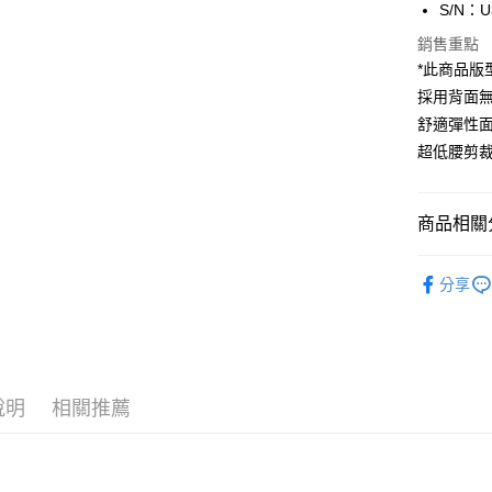
S/N：U
Apple Pay
臺灣中
匯豐（
銷售重點
街口支付
聯邦商
*此商品版
元大商
悠遊付
採用背面
玉山商
舒適彈性
台新國
全盈+PAY
超低腰剪
台灣樂
AFTEE先
相關說明
【關於「A
商品相關分
ATM付款
AFTEE
便利好安
內著便利搜
１．簡單
分享
２．便利
內著便利搜
運送方式
３．安心
內著便利搜
全家取貨
【「AFT
內著便利搜
每筆NT$8
１．於結帳
付」結帳
說明
相關推薦
內著便利搜
付款後全
２．訂單
３．收到繳
內著便利搜
每筆NT$8
／ATM／
※ 請注意
設計款內著
7-11取貨