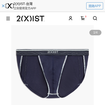
2(X)IST-台灣
開啟APP
立刻使用官方APP
0
1
/
4