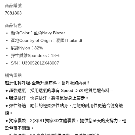
商品編號
信用卡分期付款
7681803
3 期 0 利率 每期
NT$196
21家銀行
商品特色
合作金庫商業銀行
第一商業銀行
超商取貨付款
顏色Color：藍色Navy Blazer
華南商業銀行
彰化商業銀行
產地Country of Origin：泰國Thailandt
LINE Pay
上海商業儲蓄銀行
台北富邦商業銀行
國泰世華商業銀行
兆豐國際商業銀行
尼龍Nylon：82%
Apple Pay
臺灣中小企業銀行
台中商業銀行
彈性纖維Spandexs：18%
匯豐（台灣）商業銀行
華泰商業銀行
S/N：U39052012X48007
街口支付
聯邦商業銀行
遠東國際商業銀行
元大商業銀行
永豐商業銀行
悠遊付
銷售重點
玉山商業銀行
星展（台灣）商業銀行
超進化輕呼吸-全新升級布料，會呼吸的內褲!!
台新國際商業銀行
中國信託商業銀行
全盈+PAY
🔸超強透氣：採用透氣的專有 Speed Dri® 輕質尼龍布料。
台灣樂天信用卡公司
AFTEE先享後付
🔸吸濕排汗：快速排汗，將濕氣從身上帶走。
相關說明
🔸彈性舒適：絕佳的輕柔彈性貼身，尼龍的耐用性更適合健身鍛
【關於「AFTEE先享後付」】
煉。
ATM付款
AFTEE先享後付是「在收到商品之後才付款」的支付方式。 讓您購物簡單
🔸獨家囊袋：2(X)IST獨家3D立體囊袋，提供您全天的支撐力，輕
便利好安心！
１．簡單：不需註冊會員、不需綁卡、不需儲值。
盈包覆不悶熱。
運送方式
２．便利：只要手機號碼，簡訊認證，即可結帳。