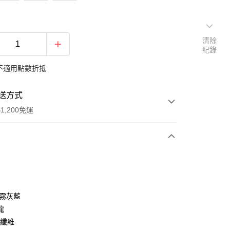
清除
紀錄
不適用點數折抵
送方式
1,200免運
次付款
期付款
0 利率 每期
NT$106
21家銀行
迷霧灰藍
庫商業銀行
第一商業銀行
龍
付款
業銀行
彰化商業銀行
性纖維
業儲蓄銀行
台北富邦商業銀行