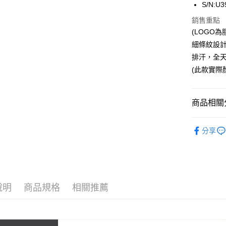
S/N:U3
國泰世
Apple Pay
銷售重點
臺灣中
匯豐（
(LOGO
街口支付
聯邦商
細條紋設
元大商
悠遊付
排汗，全
玉山商
(此款實際
台新國
全盈+PAY
台灣樂
AFTEE先
商品相關分
相關說明
【關於「A
ATM付款
內著便利搜
AFTEE
分享
便利好安
內著便利搜
１．簡單
２．便利
運送方式
內著便利搜
３．安心
內著便利搜
全家取貨
【「AFT
說明
商品規格
相關推薦
每筆NT$8
１．於結帳
內著便利搜
付」結帳
付款後全
零碼出清專
２．訂單
３．收到繳
每筆NT$8
內著便利搜
／ATM／