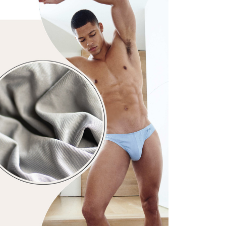
：結帳手續完成當下不需立刻繳費，但若您需要取消訂單，請聯
付款
的穿著需求挑選
⛑️喜歡滿滿安全感。耐穿包覆內褲
的店家。未經商家同意取消之訂單仍視為有效，需透過AFTEE
繳納相關費用。
0，滿NT$1,200(含以上)免運費
否成功請以「AFTEE先享後付 」之結帳頁面顯示為準，若有關於
功／繳費後需取消欲退款等相關疑問，請聯繫「AFTEE先享後
1取貨
援中心」
https://netprotections.freshdesk.com/support/home
0，滿NT$1,200(含以上)免運費
項】
恩沛科技股份有限公司提供之「AFTEE先享後付」服務完成之
依本服務之必要範圍內提供個人資料，並將交易相關給付款項請
5，滿NT$1,200(含以上)免運費
讓予恩沛科技股份有限公司。
個人資料處理事宜，請瀏覽以下網址：
、馬祖、小琉球、綠島、蘭嶼(郵局配送)
ee.tw/terms/#terms3
25
年的使用者請事先徵得法定代理人或監護人之同意方可使用
E先享後付」，若未經同意申辦者引起之損失，本公司不負相關責
隔天到貨，需先line@客服通知小編)
AFTEE先享後付」時，將依據個別帳號之用戶狀況，依本公司
00
核予不同之上限額度；若仍有額度不足之情形，本公司將視審查
用戶進行身份認證。
查看運費
一人註冊多個帳號或使用他人資訊註冊。若發現惡意使用之情
科技股份有限公司將有權停止該用戶之使用額度並採取法律行