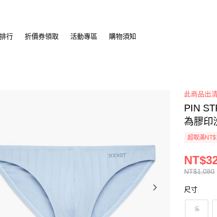
排行
折價券領取
活動專區
購物須知
此商品出清
PIN 
為膠印
超取滿NT$
NT$3
NT$1,080
尺寸
S