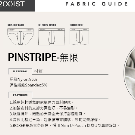
※ 請注意
7-11取貨
👍依照你
絡購買商品
先享後付
每筆NT$8
※ 交易是
是否繳費成
付款後7-1
付客戶支
每筆NT$8
【注意事
宅配
１．透過由
交易，需
每筆NT$8
求債權轉
２．關於
澎湖、金門
https://aft
每筆NT$1
３．未成
「AFTE
郵局快捷(
任。
４．使用「
每筆NT$1
即時審查
結果請求
海外宅配
５．嚴禁
形，恩沛
動。