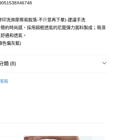
9051538X46748
華商業銀行
兆豐國際商業銀行
小企業銀行
台中商業銀行
台灣）商業銀行
華泰商業銀行
為膠印洗滌摩擦易脫落-不介意再下單)-建議手洗
業銀行
遠東國際商業銀行
計簡約時尚感，採用超輕透氣的尼龍彈力面料製成；吸濕
業銀行
永豐商業銀行
天舒適和透氣。
業銀行
星展（台灣）商業銀行
顏色偏灰藍)
際商業銀行
中國信託商業銀行
天信用卡公司
享後付
類 (8)
FTEE先享後付」】
-系列
PIN STRIPE-無限
先享後付是「在收到商品之後才付款」的支付方式。 讓您購物簡單
客服
心！
-款式
比基尼三角 Bikini
：不需註冊會員、不需綁卡、不需儲值。
：只要手機號碼，簡訊認證，即可結帳。
-尺寸
館長推薦M號內著
：先確認商品／服務後，再付款。
-材質
Nylon 尼龍
付款
EE先享後付」結帳流程】
0，滿NT$1,200(含以上)免運費
方式選擇「AFTEE先享後付」後，將跳轉至「AFTEE先享後
-尺寸
館長推薦XL號內著
頁面，進行簡訊認證並確認金額後，即可完成結帳。
家取貨
區▂均一價299起
成立數日內，您將收到繳費通知簡訊。
費通知簡訊後14天內，點擊此簡訊中的連結，可透過四大超商
0，滿NT$1,200(含以上)免運費
-款式
高衩超低腰三角褲Hip Bikini
網路銀行／等多元方式進行付款，方視為交易完成。