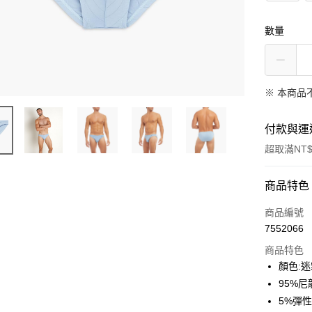
數量
※ 本商品
付款與運
超取滿NT$
付款方式
商品特色
信用卡一
商品編號
7552066
信用卡分
商品特色
3 期 
顏色:
合作金
95%尼
超商取貨
華南商
5%彈
LINE Pay
上海商