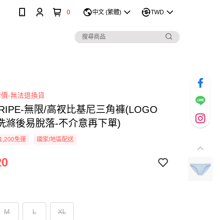
0
中文 (繁體)
TWD
價-無法退換貨
STRIPE-無限/高衩比基尼三角褲(LOGO
洗滌後易脫落-不介意再下單)
1,200免運
國家/地區配送
20
M
L
XL