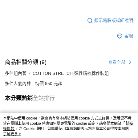
顯示電腦版詳細說明
客服
商品相關分類 (9)
查看全部
多件組內著
COTTON STRETCH-彈性精梳棉件裝組
多件人氣內褲｜特價 850 元起
本分類熱銷
全站排行
本網站中使用 cookie，欲查詢有關本網站使用 cookie 方式之詳情，及若您不希
熱門標籤
望在電腦上使用 cookie 時應如何變更電腦的 cookie 設定，請參閱本網站「
隱私
權條款
」之 Cookie 聲明。您繼續使用本網站即表示您同意本公司得按本網站使
用條款之 Cookie 聲明使用 cookie。
了解更多 >