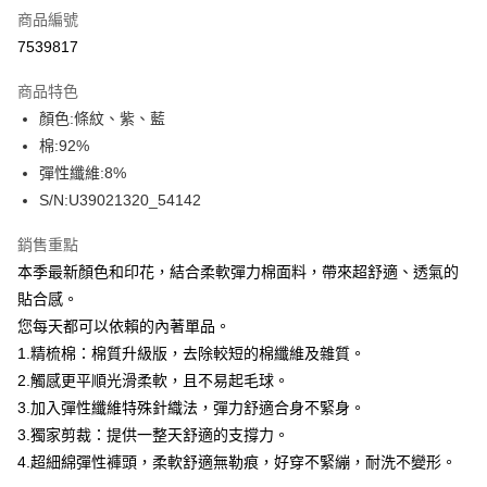
商品編號
信用卡分期付款
7539817
3 期 0 利率 每期
NT$283
21家銀行
商品特色
合作金庫商業銀行
第一商業銀行
超商取貨付款
顏色:條紋、紫、藍
華南商業銀行
彰化商業銀行
棉:92%
LINE Pay
上海商業儲蓄銀行
台北富邦商業銀行
國泰世華商業銀行
兆豐國際商業銀行
彈性纖維:8%
Apple Pay
臺灣中小企業銀行
台中商業銀行
S/N:U39021320_54142
匯豐（台灣）商業銀行
華泰商業銀行
街口支付
聯邦商業銀行
遠東國際商業銀行
銷售重點
元大商業銀行
永豐商業銀行
悠遊付
本季最新顏色和印花，結合柔軟彈力棉面料，帶來超舒適、透氣的
玉山商業銀行
星展（台灣）商業銀行
貼合感。
台新國際商業銀行
中國信託商業銀行
全盈+PAY
您每天都可以依賴的內著單品。
台灣樂天信用卡公司
AFTEE先享後付
1.精梳棉：棉質升級版，去除較短的棉纖維及雜質。
相關說明
2.觸感更平順光滑柔軟，且不易起毛球。
【關於「AFTEE先享後付」】
3.加入彈性纖維特殊針織法，彈力舒適合身不緊身。
ATM付款
AFTEE先享後付是「在收到商品之後才付款」的支付方式。 讓您購物簡單
3.獨家剪裁：提供一整天舒適的支撐力。
便利好安心！
１．簡單：不需註冊會員、不需綁卡、不需儲值。
4.超細綿彈性褲頭，柔軟舒適無勒痕，好穿不緊繃，耐洗不變形。
運送方式
２．便利：只要手機號碼，簡訊認證，即可結帳。