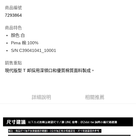
信用卡一次付款
商品編號
信用卡分期付款
7293864
3 期 0 利率 每期
NT$133
21家銀行
商品特色
合作金庫商業銀行
第一商業銀行
超商取貨付款
顏色:白
華南商業銀行
彰化商業銀行
Pima 棉:100%
LINE Pay
上海商業儲蓄銀行
台北富邦商業銀行
國泰世華商業銀行
兆豐國際商業銀行
S/N:C39041041_10001
Apple Pay
臺灣中小企業銀行
台中商業銀行
銷售重點
匯豐（台灣）商業銀行
華泰商業銀行
街口支付
聯邦商業銀行
遠東國際商業銀行
現代版型 T 卹採用深領口和優質棉質面料製成。
元大商業銀行
永豐商業銀行
悠遊付
玉山商業銀行
星展（台灣）商業銀行
台新國際商業銀行
中國信託商業銀行
全盈+PAY
台灣樂天信用卡公司
詳細說明
相關推薦
AFTEE先享後付
相關說明
【關於「AFTEE先享後付」】
ATM付款
AFTEE先享後付是「在收到商品之後才付款」的支付方式。 讓您購物簡單
便利好安心！
１．簡單：不需註冊會員、不需綁卡、不需儲值。
運送方式