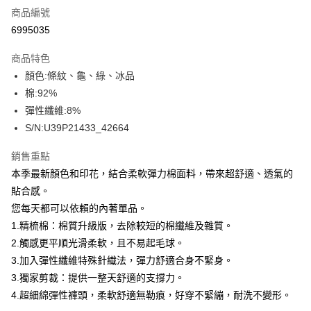
商品編號
信用卡分期付款
6995035
3 期 0 利率 每期
NT$400
21家銀行
商品特色
合作金庫商業銀行
第一商業銀行
超商取貨付款
顏色:條紋、龜、綠、冰品
華南商業銀行
彰化商業銀行
棉:92%
LINE Pay
上海商業儲蓄銀行
台北富邦商業銀行
國泰世華商業銀行
兆豐國際商業銀行
彈性纖維:8%
Apple Pay
臺灣中小企業銀行
台中商業銀行
S/N:U39P21433_42664
匯豐（台灣）商業銀行
華泰商業銀行
街口支付
聯邦商業銀行
遠東國際商業銀行
銷售重點
元大商業銀行
永豐商業銀行
悠遊付
本季最新顏色和印花，結合柔軟彈力棉面料，帶來超舒適、透氣的
玉山商業銀行
星展（台灣）商業銀行
貼合感。
台新國際商業銀行
中國信託商業銀行
全盈+PAY
您每天都可以依賴的內著單品。
台灣樂天信用卡公司
AFTEE先享後付
1.精梳棉：棉質升級版，去除較短的棉纖維及雜質。
相關說明
2.觸感更平順光滑柔軟，且不易起毛球。
【關於「AFTEE先享後付」】
3.加入彈性纖維特殊針織法，彈力舒適合身不緊身。
ATM付款
AFTEE先享後付是「在收到商品之後才付款」的支付方式。 讓您購物簡單
3.獨家剪裁：提供一整天舒適的支撐力。
便利好安心！
１．簡單：不需註冊會員、不需綁卡、不需儲值。
4.超細綿彈性褲頭，柔軟舒適無勒痕，好穿不緊繃，耐洗不變形。
運送方式
２．便利：只要手機號碼，簡訊認證，即可結帳。