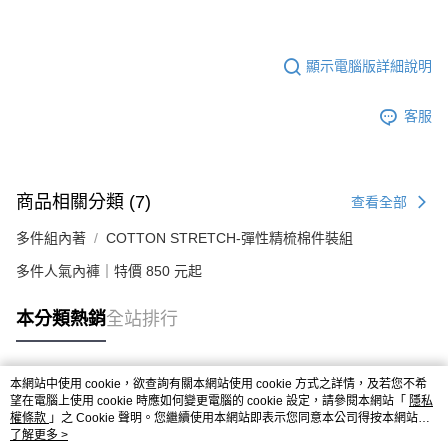
顯示電腦版詳細說明
客服
商品相關分類 (7)
查看全部
多件組內著
COTTON STRETCH-彈性精梳棉件裝組
多件人氣內褲｜特價 850 元起
本分類熱銷
全站排行
本網站中使用 cookie，欲查詢有關本網站使用 cookie 方式之詳情，及若您不希
熱門標籤
望在電腦上使用 cookie 時應如何變更電腦的 cookie 設定，請參閱本網站「
隱私
權條款
」之 Cookie 聲明。您繼續使用本網站即表示您同意本公司得按本網站使
用條款之 Cookie 聲明使用 cookie。
了解更多 >