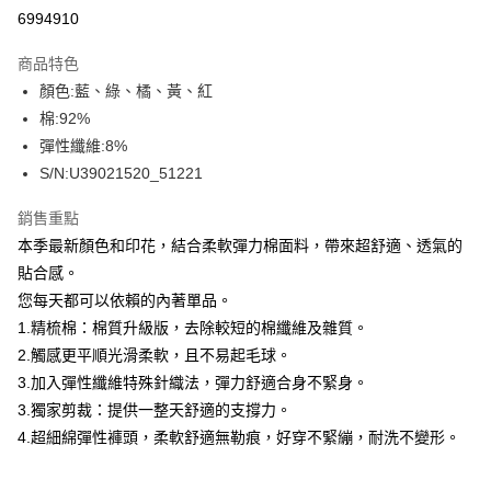
信用卡分期付款
6994910
3 期 0 利率 每期
NT$366
21家銀行
商品特色
合作金庫商業銀行
第一商業銀行
超商取貨付款
顏色:藍、綠、橘、黃、紅
華南商業銀行
彰化商業銀行
棉:92%
LINE Pay
上海商業儲蓄銀行
台北富邦商業銀行
國泰世華商業銀行
兆豐國際商業銀行
彈性纖維:8%
Apple Pay
臺灣中小企業銀行
台中商業銀行
S/N:U39021520_51221
匯豐（台灣）商業銀行
華泰商業銀行
街口支付
聯邦商業銀行
遠東國際商業銀行
銷售重點
元大商業銀行
永豐商業銀行
悠遊付
本季最新顏色和印花，結合柔軟彈力棉面料，帶來超舒適、透氣的
玉山商業銀行
星展（台灣）商業銀行
貼合感。
台新國際商業銀行
中國信託商業銀行
全盈+PAY
您每天都可以依賴的內著單品。
台灣樂天信用卡公司
AFTEE先享後付
1.精梳棉：棉質升級版，去除較短的棉纖維及雜質。
相關說明
2.觸感更平順光滑柔軟，且不易起毛球。
【關於「AFTEE先享後付」】
3.加入彈性纖維特殊針織法，彈力舒適合身不緊身。
ATM付款
AFTEE先享後付是「在收到商品之後才付款」的支付方式。 讓您購物簡單
3.獨家剪裁：提供一整天舒適的支撐力。
便利好安心！
１．簡單：不需註冊會員、不需綁卡、不需儲值。
4.超細綿彈性褲頭，柔軟舒適無勒痕，好穿不緊繃，耐洗不變形。
運送方式
２．便利：只要手機號碼，簡訊認證，即可結帳。
３．安心：先確認商品／服務後，再付款。
全家取貨付款