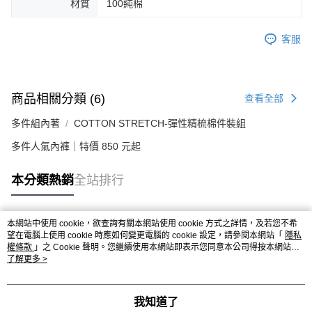
材質
100純棉
客服
商品相關分類 (6)
查看全部
多件組內著
COTTON STRETCH-彈性精梳棉件裝組
多件人氣內褲｜特價 850 元起
本分類熱銷
全站排行
本網站中使用 cookie，欲查詢有關本網站使用 cookie 方式之詳情，及若您不希
熱門標籤
望在電腦上使用 cookie 時應如何變更電腦的 cookie 設定，請參閱本網站「
隱私
權條款
」之 Cookie 聲明。您繼續使用本網站即表示您同意本公司得按本網站使
用條款之 Cookie 聲明使用 cookie。
了解更多 >
我知道了