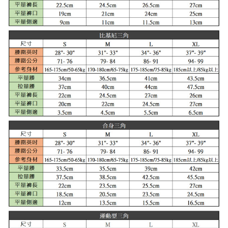
任。
每筆NT$100
４．使用「AFTEE先享後付」時，將依據個別帳號之用戶狀況，依本公司即
時審查核予不同之上限額度；若仍有額度不足之情形，本公司將視審查結果
海外宅配
查看運費
請求用戶進行身份認證。
５．嚴禁一人註冊多個帳號或使用他人資訊註冊。若發現惡意使用之情形，
恩沛科技股份有限公司將有權停止該用戶之使用額度並採取法律行動。