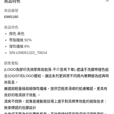
商品特色
信用卡一次付款
商品編號
信用卡分期付款
6980180
3 期 0 利率 每期
NT$106
21家銀行
商品特色
合作金庫商業銀行
第一商業銀行
超商取貨付款
顏色:黃色
華南商業銀行
彰化商業銀行
聚酯纖維:92%
LINE Pay
上海商業儲蓄銀行
台北富邦商業銀行
國泰世華商業銀行
兆豐國際商業銀行
彈性纖維:8%
Apple Pay
臺灣中小企業銀行
台中商業銀行
S/N:U39051322_70014
匯豐（台灣）商業銀行
華泰商業銀行
街口支付
聯邦商業銀行
遠東國際商業銀行
銷售重點
元大商業銀行
永豐商業銀行
悠遊付
(LOGO為膠印洗滌摩擦易脫落-不介意再下單)-建議手洗腰帶撞色組
玉山商業銀行
星展（台灣）商業銀行
合2(X)IST的LOGO壓紋，讓這系列更與眾不同將內著轉變為經典時
台新國際商業銀行
中國信託商業銀行
全盈+PAY
尚氣息。
台灣樂天信用卡公司
AFTEE先享後付
嚴選超輕量級超細彈性纖維，提供您輕柔滑順的肌膚觸感，更具有
相關說明
良好的吸濕排汗效能.。
【關於「AFTEE先享後付」】
清爽不悶熱，就像是運動競技場上選手對高標準效能的極致追求：
ATM付款
AFTEE先享後付是「在收到商品之後才付款」的支付方式。 讓您購物簡單
無束縛感的低腰設計
便利好安心！
１．簡單：不需註冊會員、不需綁卡、不需儲值。