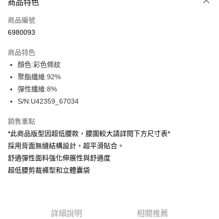
商品特色
信用卡一次付款
商品編號
信用卡分期付款
6980093
3 期 0 利率 每期
NT$196
21家銀行
商品特色
合作金庫商業銀行
第一商業銀行
超商取貨付款
顏色:彩色條紋
華南商業銀行
彰化商業銀行
聚酯纖維:92%
LINE Pay
上海商業儲蓄銀行
台北富邦商業銀行
國泰世華商業銀行
兆豐國際商業銀行
彈性纖維:8%
Apple Pay
臺灣中小企業銀行
台中商業銀行
S/N:U42359_67034
匯豐（台灣）商業銀行
華泰商業銀行
街口支付
聯邦商業銀行
遠東國際商業銀行
銷售重點
元大商業銀行
永豐商業銀行
悠遊付
*此商品版型因超低腰款，腰圍較大請詳閱下方尺寸表*
玉山商業銀行
星展（台灣）商業銀行
採用背面無縫結構設計，超平滑貼合。
台新國際商業銀行
中國信託商業銀行
全盈+PAY
舒適彈性面料強化伸展性與舒適度
台灣樂天信用卡公司
AFTEE先享後付
超低腰剪裁褲型和立體囊袋
相關說明
【關於「AFTEE先享後付」】
ATM付款
AFTEE先享後付是「在收到商品之後才付款」的支付方式。 讓您購物簡單
便利好安心！
詳細說明
相關推薦
１．簡單：不需註冊會員、不需綁卡、不需儲值。