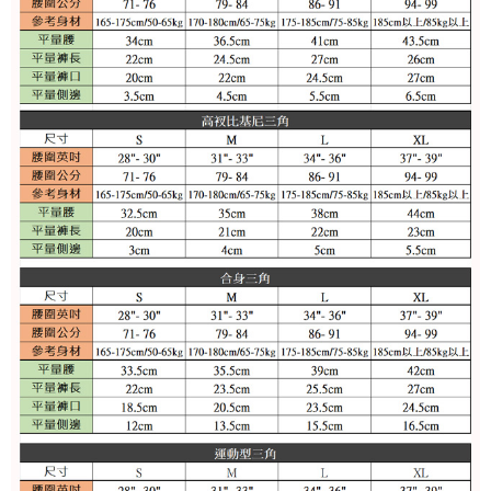
任。
每筆NT$100
４．使用「AFTEE先享後付」時，將依據個別帳號之用戶狀況，依本公司即
時審查核予不同之上限額度；若仍有額度不足之情形，本公司將視審查結果
海外宅配
查看運費
請求用戶進行身份認證。
５．嚴禁一人註冊多個帳號或使用他人資訊註冊。若發現惡意使用之情形，
恩沛科技股份有限公司將有權停止該用戶之使用額度並採取法律行動。