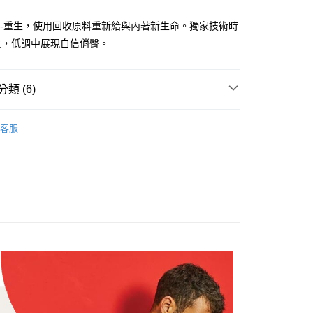
業銀行
遠東國際商業銀行
業銀行
永豐商業銀行
ech-重生，使用回收原料重新給與內著新生命。獨家技術時
業銀行
星展（台灣）商業銀行
紋，低調中展現自信俏臀。
際商業銀行
中國信託商業銀行
天信用卡公司
享後付
類 (6)
FTEE先享後付」】
-系列
CAMO TECH-重生
先享後付是「在收到商品之後才付款」的支付方式。 讓您購物簡單
客服
心！
-款式
三角褲 Briefs
：不需註冊會員、不需綁卡、不需儲值。
：只要手機號碼，簡訊認證，即可結帳。
-尺寸
館長推薦M號內著
：先確認商品／服務後，再付款。
-尺寸
館長推薦L號內著
付款
EE先享後付」結帳流程】
0，滿NT$1,200(含以上)免運費
方式選擇「AFTEE先享後付」後，將跳轉至「AFTEE先享後
福袋自由配｜任選三件1588元
頁面，進行簡訊認證並確認金額後，即可完成結帳。
家取貨
的穿著需求挑選
成立數日內，您將收到繳費通知簡訊。
💨吸濕排汗。超透氣內褲
費通知簡訊後14天內，點擊此簡訊中的連結，可透過四大超商
0，滿NT$1,200(含以上)免運費
網路銀行／等多元方式進行付款，方視為交易完成。
：結帳手續完成當下不需立刻繳費，但若您需要取消訂單，請聯
付款
的店家。未經商家同意取消之訂單仍視為有效，需透過AFTEE
繳納相關費用。
0，滿NT$1,200(含以上)免運費
否成功請以「AFTEE先享後付 」之結帳頁面顯示為準，若有關於