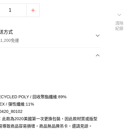
清除
紀錄
送方式
1,200免運
次付款
期付款
0 利率 每期
NT$183
21家銀行
庫商業銀行
第一商業銀行
ECYCLED POLY / 回收聚酯纖維:89%
付款
業銀行
彰化商業銀行
EX / 彈性纖維:11%
業儲蓄銀行
台北富邦商業銀行
0420_80102
華商業銀行
兆豐國際商業銀行
意：此款為2020美國第一次更換包裝，因此款材質或版型
小企業銀行
台中商業銀行
易導致商品容易損壞，商品無品牌吊卡，還請見諒。
台灣）商業銀行
華泰商業銀行