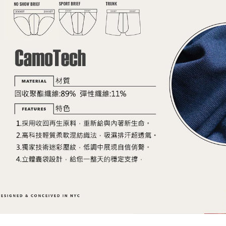
是否繳費成
付款後7-1
付客戶支
每筆NT$8
【注意事
宅配
１．透過由
交易，需
每筆NT$8
求債權轉
２．關於
澎湖、金門
https://aft
每筆NT$1
３．未成
「AFTE
郵局快捷(
任。
４．使用「
每筆NT$1
即時審查
結果請求
海外宅配
５．嚴禁
形，恩沛
動。