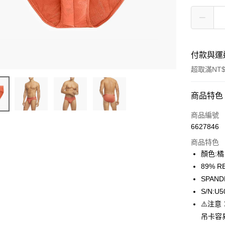
付款與運
超取滿NT$
付款方式
商品特色
信用卡一
商品編號
6627846
信用卡分
商品特色
3 期 
顏色:橘
合作金
89% R
超商取貨
華南商
SPAND
LINE Pay
上海商
S/N:U5
國泰世
⚠️注
Apple Pay
臺灣中
吊卡容
匯豐（
街口支付