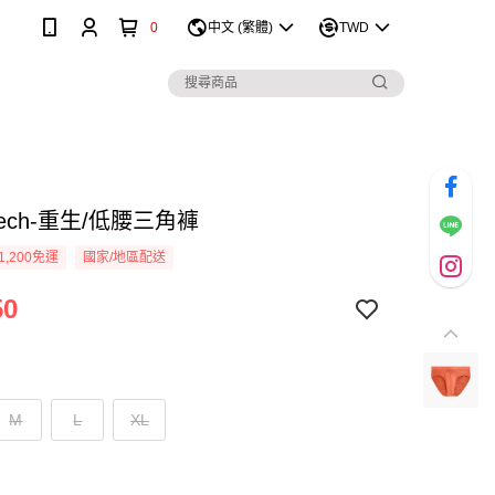
0
中文 (繁體)
TWD
Tech-重生/低腰三角褲
1,200免運
國家/地區配送
50
M
L
XL