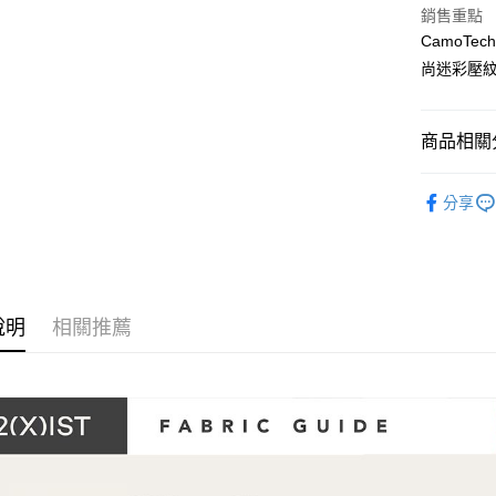
聯邦商
銷售重點
元大商
悠遊付
CamoT
玉山商
尚迷彩壓
台新國
全盈+PAY
台灣樂
AFTEE先
商品相關分
相關說明
【關於「A
ATM付款
內著便利搜
AFTEE
分享
便利好安
內著便利搜
１．簡單
２．便利
運送方式
內著便利搜
３．安心
內著便利搜
全家取貨
【「AFT
說明
相關推薦
每筆NT$8
１．於結帳
🎁父親節
付」結帳
付款後全
👍依照你
２．訂單
３．收到繳
每筆NT$8
／ATM／
※ 請注意
7-11取貨
絡購買商品
先享後付
每筆NT$8
※ 交易是