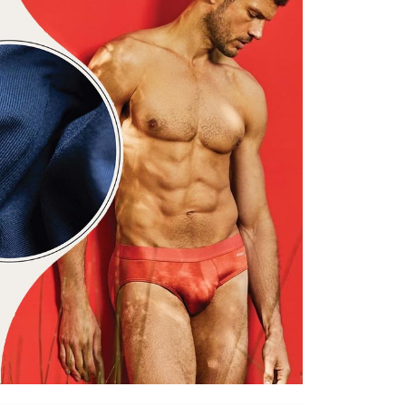
功／繳費後需取消欲退款等相關疑問，請聯繫「AFTEE先享後
1取貨
援中心」
https://netprotections.freshdesk.com/support/home
0，滿NT$1,200(含以上)免運費
項】
恩沛科技股份有限公司提供之「AFTEE先享後付」服務完成之
依本服務之必要範圍內提供個人資料，並將交易相關給付款項請
5，滿NT$1,200(含以上)免運費
讓予恩沛科技股份有限公司。
個人資料處理事宜，請瀏覽以下網址：
、馬祖、小琉球、綠島、蘭嶼(郵局配送)
ee.tw/terms/#terms3
25
年的使用者請事先徵得法定代理人或監護人之同意方可使用
E先享後付」，若未經同意申辦者引起之損失，本公司不負相關責
隔天到貨，需先line@客服通知小編)
AFTEE先享後付」時，將依據個別帳號之用戶狀況，依本公司
00
核予不同之上限額度；若仍有額度不足之情形，本公司將視審查
用戶進行身份認證。
查看運費
一人註冊多個帳號或使用他人資訊註冊。若發現惡意使用之情
科技股份有限公司將有權停止該用戶之使用額度並採取法律行