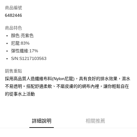
信用卡一次付款
商品編號
信用卡分期付款
6482446
3 期 0 利率 每期
NT$163
21家銀行
商品特色
合作金庫商業銀行
第一商業銀行
超商取貨付款
顏色:亮紫色
華南商業銀行
彰化商業銀行
尼龍:83%
LINE Pay
上海商業儲蓄銀行
台北富邦商業銀行
國泰世華商業銀行
兆豐國際商業銀行
彈性纖維:17%
Apple Pay
臺灣中小企業銀行
台中商業銀行
S/N:S1217103563
匯豐（台灣）商業銀行
華泰商業銀行
街口支付
聯邦商業銀行
遠東國際商業銀行
銷售重點
元大商業銀行
永豐商業銀行
悠遊付
採用高品質人造纖維布料(Nylon尼龍)，具有良好的排水效果，濕水
玉山商業銀行
星展（台灣）商業銀行
不易透明。搭配舒適柔軟、不磨皮膚的的網布內裡，讓你輕鬆自在
台新國際商業銀行
中國信託商業銀行
全盈+PAY
的從事水上活動
台灣樂天信用卡公司
AFTEE先享後付
相關說明
【關於「AFTEE先享後付」】
ATM付款
AFTEE先享後付是「在收到商品之後才付款」的支付方式。 讓您購物簡單
詳細說明
相關推薦
便利好安心！
１．簡單：不需註冊會員、不需綁卡、不需儲值。
運送方式