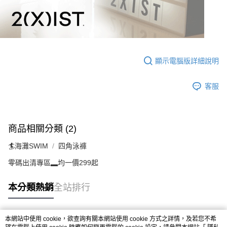
顯示電腦版詳細說明
客服
商品相關分類 (2)
🏄海灘SWIM
四角泳褲
零碼出清專區▂均一價299起
本分類熱銷
全站排行
本網站中使用 cookie，欲查詢有關本網站使用 cookie 方式之詳情，及若您不希
熱門標籤