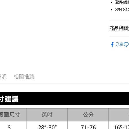
聚酯纖維
匯豐（
街口支付
聯邦商
S/N:S1
元大商
悠遊付
玉山商
台新國
全盈+PAY
商品相關分
台灣樂
AFTEE先
🏄海灘SW
分享
相關說明
零碼出清專
【關於「A
ATM付款
AFTEE
便利好安
１．簡單
２．便利
運送方式
說明
相關推薦
３．安心
全家取貨
【「AFT
每筆NT$8
１．於結帳
付」結帳
付款後全
２．訂單
３．收到繳
每筆NT$8
／ATM／
※ 請注意
7-11取貨
絡購買商品
先享後付
每筆NT$8