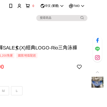
0
中文 (繁體)
TWD
SALE🏄(X)經典LOGO-Rio三角泳褲
1,200免運
國家/地區配送
90
M
L