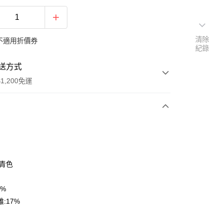
清除
不適用折價券
紀錄
送方式
1,200免運
次付款
期付款
0 利率 每期
NT$163
21家銀行
丈青色
庫商業銀行
第一商業銀行
付款
業銀行
彰化商業銀行
3%
業儲蓄銀行
台北富邦商業銀行
:17%
華商業銀行
兆豐國際商業銀行
小企業銀行
台中商業銀行