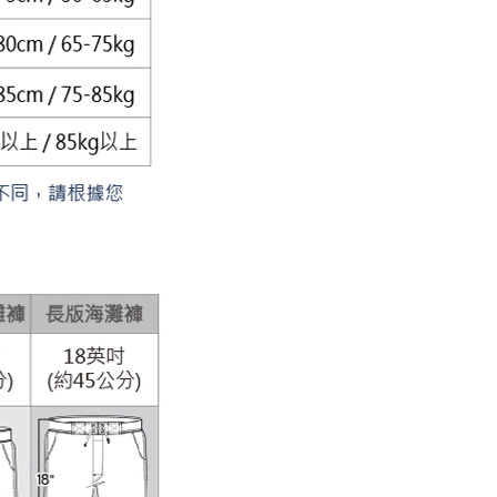
否成功請以「AFTEE先享後付 」之結帳頁面顯示為準，若有關於
功／繳費後需取消欲退款等相關疑問，請聯繫「AFTEE先享後
1取貨
援中心」
https://netprotections.freshdesk.com/support/home
0，滿NT$1,200(含以上)免運費
項】
恩沛科技股份有限公司提供之「AFTEE先享後付」服務完成之
依本服務之必要範圍內提供個人資料，並將交易相關給付款項請
5，滿NT$1,200(含以上)免運費
讓予恩沛科技股份有限公司。
個人資料處理事宜，請瀏覽以下網址：
、馬祖、小琉球、綠島、蘭嶼(郵局配送)
ee.tw/terms/#terms3
25
年的使用者請事先徵得法定代理人或監護人之同意方可使用
E先享後付」，若未經同意申辦者引起之損失，本公司不負相關責
隔天到貨，需先line@客服通知小編)
AFTEE先享後付」時，將依據個別帳號之用戶狀況，依本公司
00
核予不同之上限額度；若仍有額度不足之情形，本公司將視審查
用戶進行身份認證。
查看運費
一人註冊多個帳號或使用他人資訊註冊。若發現惡意使用之情
科技股份有限公司將有權停止該用戶之使用額度並採取法律行