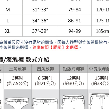
※ 交易是
是否繳費成
付款後7-1
付客戶支
每筆NT$8
【注意事
宅配
１．透過由
交易，需
每筆NT$8
求債權轉
２．關於
澎湖、金門
https://aft
每筆NT$1
３．未成
「AFTE
郵局快捷(
任。
４．使用「
每筆NT$1
即時審查
結果請求
海外宅配
５．嚴禁
形，恩沛
動。