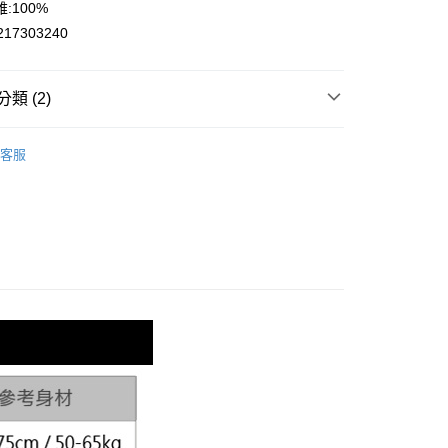
:100%
台灣）商業銀行
華泰商業銀行
業銀行
遠東國際商業銀行
217303240
業銀行
永豐商業銀行
業銀行
星展（台灣）商業銀行
際商業銀行
中國信託商業銀行
類 (2)
天信用卡公司
享後付
IM
三角泳褲
客服
區▂均一價299起
FTEE先享後付」】
先享後付是「在收到商品之後才付款」的支付方式。 讓您購物簡單
心！
：不需註冊會員、不需綁卡、不需儲值。
：只要手機號碼，簡訊認證，即可結帳。
：先確認商品／服務後，再付款。
付款
EE先享後付」結帳流程】
0，滿NT$1,200(含以上)免運費
方式選擇「AFTEE先享後付」後，將跳轉至「AFTEE先享後
頁面，進行簡訊認證並確認金額後，即可完成結帳。
家取貨
成立數日內，您將收到繳費通知簡訊。
費通知簡訊後14天內，點擊此簡訊中的連結，可透過四大超商
0，滿NT$1,200(含以上)免運費
網路銀行／等多元方式進行付款，方視為交易完成。
：結帳手續完成當下不需立刻繳費，但若您需要取消訂單，請聯
付款
的店家。未經商家同意取消之訂單仍視為有效，需透過AFTEE
繳納相關費用。
0，滿NT$1,200(含以上)免運費