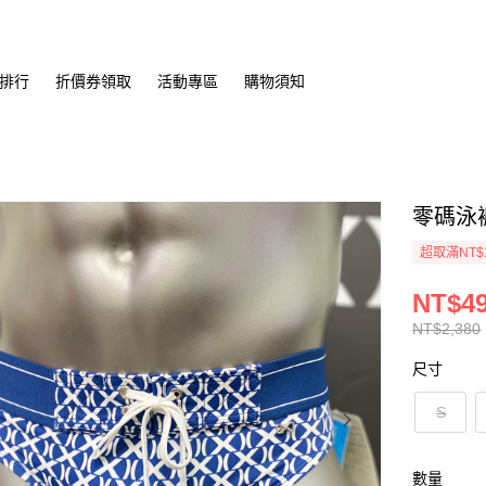
排行
折價券領取
活動專區
購物須知
零碼泳褲
超取滿NT$
NT$4
NT$2,380
尺寸
S
數量