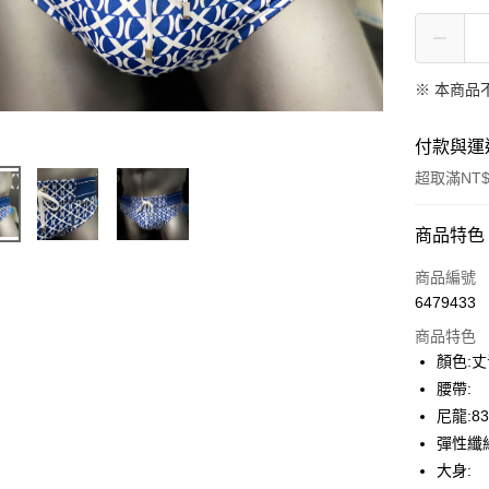
※ 本商品
付款與運
超取滿NT$
付款方式
商品特色
信用卡一
商品編號
6479433
信用卡分
商品特色
3 期 
顏色:
合作金
腰帶:
超商取貨
華南商
尼龍:8
LINE Pay
上海商
彈性纖維
國泰世
大身:
Apple Pay
臺灣中