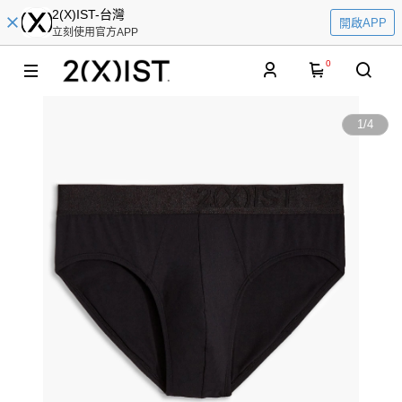
2(X)IST-台灣
開啟APP
立刻使用官方APP
0
1
/
4