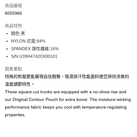
商品編號
信用卡分期付款
6055966
3 期 0 利率 每期
NT$183
21家銀行
商品特色
合作金庫商業銀行
第一商業銀行
超商取貨付款
顏色:黑
華南商業銀行
彰化商業銀行
NYLON 尼龍:84%
LINE Pay
上海商業儲蓄銀行
台北富邦商業銀行
國泰世華商業銀行
兆豐國際商業銀行
SPANDEX 彈性纖維:16%
Apple Pay
臺灣中小企業銀行
台中商業銀行
S/N:U39H47420X00101
匯豐（台灣）商業銀行
華泰商業銀行
街口支付
聯邦商業銀行
遠東國際商業銀行
銷售重點
元大商業銀行
永豐商業銀行
悠遊付
特殊的剪裁更能展現自信翹臀，吸濕排汗性能面料使您保持涼爽的
玉山商業銀行
星展（台灣）商業銀行
溫度調節特性。
台新國際商業銀行
中國信託商業銀行
全盈+PAY
These square-cut trunks are equipped with a no-show rise and
台灣樂天信用卡公司
AFTEE先享後付
our Original Contour Pouch for extra boost. The moisture-wicking
相關說明
performance fabric keeps you cool with temperature-regulating
【關於「AFTEE先享後付」】
properties.
ATM付款
AFTEE先享後付是「在收到商品之後才付款」的支付方式。 讓您購物簡單
便利好安心！
１．簡單：不需註冊會員、不需綁卡、不需儲值。
運送方式
２．便利：只要手機號碼，簡訊認證，即可結帳。