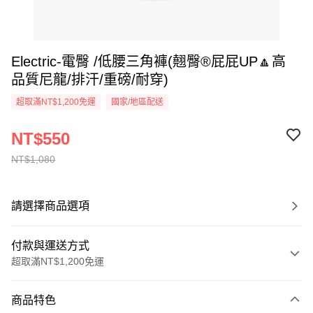
Electric-電臀 /低腰三角褲(翹臀®屁屁UP🔼高
品質尼龍/排汗/重磅/耐穿)
超取滿NT$1,200免運
國家/地區配送
NT$550
NT$1,080
請選擇商品選項
付款與運送方式
超取滿NT$1,200免運
付款方式
商品特色
信用卡一次付款