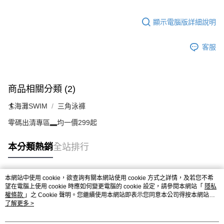
顯示電腦版詳細說明
客服
商品相關分類 (2)
🏄海灘SWIM
三角泳褲
零碼出清專區▂均一價299起
本分類熱銷
全站排行
本網站中使用 cookie，欲查詢有關本網站使用 cookie 方式之詳情，及若您不希
熱門標籤
望在電腦上使用 cookie 時應如何變更電腦的 cookie 設定，請參閱本網站「
隱私
權條款
」之 Cookie 聲明。您繼續使用本網站即表示您同意本公司得按本網站使
用條款之 Cookie 聲明使用 cookie。
了解更多 >