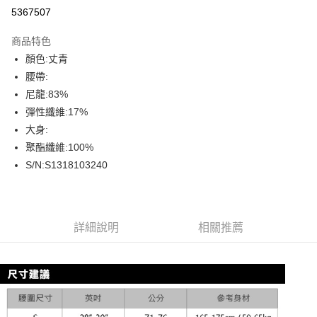
信用卡分期付款
5367507
3 期 0 利率 每期
NT$163
21家銀行
商品特色
合作金庫商業銀行
第一商業銀行
超商取貨付款
顏色:丈青
華南商業銀行
彰化商業銀行
腰帶:
LINE Pay
上海商業儲蓄銀行
台北富邦商業銀行
國泰世華商業銀行
兆豐國際商業銀行
尼龍:83%
Apple Pay
臺灣中小企業銀行
台中商業銀行
彈性纖維:17%
匯豐（台灣）商業銀行
華泰商業銀行
大身:
街口支付
聯邦商業銀行
遠東國際商業銀行
聚酯纖維:100%
元大商業銀行
永豐商業銀行
悠遊付
S/N:S1318103240
玉山商業銀行
星展（台灣）商業銀行
台新國際商業銀行
中國信託商業銀行
全盈+PAY
台灣樂天信用卡公司
AFTEE先享後付
相關說明
詳細說明
相關推薦
【關於「AFTEE先享後付」】
ATM付款
AFTEE先享後付是「在收到商品之後才付款」的支付方式。 讓您購物簡單
便利好安心！
１．簡單：不需註冊會員、不需綁卡、不需儲值。
運送方式
２．便利：只要手機號碼，簡訊認證，即可結帳。
３．安心：先確認商品／服務後，再付款。
全家取貨付款