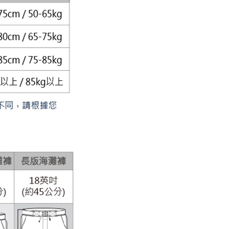
付款
的店家。未經商家同意取消之訂單仍視為有效，需透過AFTEE
繳納相關費用。
0，滿NT$1,200(含以上)免運費
否成功請以「AFTEE先享後付 」之結帳頁面顯示為準，若有關於
功／繳費後需取消欲退款等相關疑問，請聯繫「AFTEE先享後
1取貨
援中心」
https://netprotections.freshdesk.com/support/home
0，滿NT$1,200(含以上)免運費
項】
恩沛科技股份有限公司提供之「AFTEE先享後付」服務完成之
依本服務之必要範圍內提供個人資料，並將交易相關給付款項請
5，滿NT$1,200(含以上)免運費
讓予恩沛科技股份有限公司。
個人資料處理事宜，請瀏覽以下網址：
、馬祖、小琉球、綠島、蘭嶼(郵局配送)
ee.tw/terms/#terms3
25
年的使用者請事先徵得法定代理人或監護人之同意方可使用
E先享後付」，若未經同意申辦者引起之損失，本公司不負相關責
隔天到貨，需先line@客服通知小編)
AFTEE先享後付」時，將依據個別帳號之用戶狀況，依本公司
00
核予不同之上限額度；若仍有額度不足之情形，本公司將視審查
用戶進行身份認證。
查看運費
一人註冊多個帳號或使用他人資訊註冊。若發現惡意使用之情
科技股份有限公司將有權停止該用戶之使用額度並採取法律行