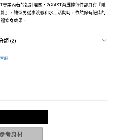
)IST專業內著的設計理念，2(X)IST海灘褲每件都具有『隱
小企業銀行
台中商業銀行
台灣）商業銀行
華泰商業銀行
設計』，讓型男從事渡假和水上活動時，依然保有絕佳的
業銀行
遠東國際商業銀行
立體修身效果。
業銀行
永豐商業銀行
業銀行
星展（台灣）商業銀行
際商業銀行
中國信託商業銀行
類 (2)
天信用卡公司
享後付
IM
10~12英吋-短版海灘褲
客服
區▂均一價299起
FTEE先享後付」】
先享後付是「在收到商品之後才付款」的支付方式。 讓您購物簡單
心！
：不需註冊會員、不需綁卡、不需儲值。
：只要手機號碼，簡訊認證，即可結帳。
：先確認商品／服務後，再付款。
付款
EE先享後付」結帳流程】
0，滿NT$1,200(含以上)免運費
方式選擇「AFTEE先享後付」後，將跳轉至「AFTEE先享後
頁面，進行簡訊認證並確認金額後，即可完成結帳。
家取貨
成立數日內，您將收到繳費通知簡訊。
費通知簡訊後14天內，點擊此簡訊中的連結，可透過四大超商
0，滿NT$1,200(含以上)免運費
網路銀行／等多元方式進行付款，方視為交易完成。
：結帳手續完成當下不需立刻繳費，但若您需要取消訂單，請聯