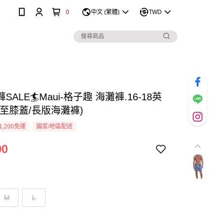
0
中文 (繁體)
TWD
SALE🏄Maui-格子趣 海灘褲.16-18英
度至膝蓋/長版海灘褲)
1,200免運
國家/地區配送
90
M
L