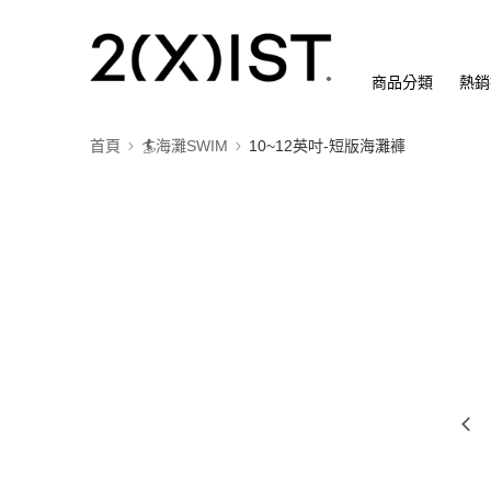
商品分類
熱銷
首頁
🏄海灘SWIM
10~12英吋-短版海灘褲