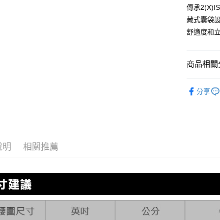
Apple Pay
傳承2(X
臺灣中
匯豐（
藏式囊袋
街口支付
聯邦商
舒適度和
元大商
悠遊付
玉山商
台新國
全盈+PAY
商品相關分
台灣樂
AFTEE先
🏄海灘SW
相關說明
分享
零碼出清專
【關於「A
ATM付款
AFTEE
便利好安
１．簡單
２．便利
運送方式
３．安心
說明
相關推薦
全家取貨
【「AFT
每筆NT$8
１．於結帳
付」結帳
付款後全
２．訂單
３．收到繳
每筆NT$8
／ATM／
※ 請注意