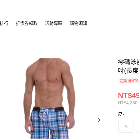
排行
折價券領取
活動專區
購物須知
零碼泳褲
吋(長
超取滿NT$
NT$4
NT$4,380
尺寸
S