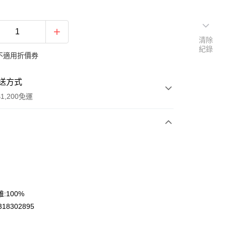
清除
紀錄
不適用折價券
送方式
1,200免運
次付款
期付款
0 利率 每期
NT$163
21家銀行
庫商業銀行
第一商業銀行
:100%
付款
業銀行
彰化商業銀行
318302895
業儲蓄銀行
台北富邦商業銀行
華商業銀行
兆豐國際商業銀行