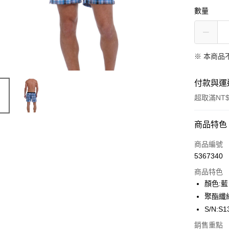
數量
※ 本商品
付款與運
超取滿NT$
付款方式
商品特色
信用卡一
商品編號
5367340
信用卡分
商品特色
3 期 
顏色:藍
合作金
聚酯纖維
超商取貨
華南商
S/N:S1
LINE Pay
上海商
銷售重點
國泰世