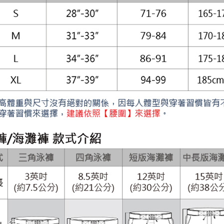
7-11取貨
絡購買商品
先享後付
每筆NT$8
※ 交易是
是否繳費成
付款後7-1
付客戶支
每筆NT$8
【注意事
宅配
１．透過由
交易，需
每筆NT$8
求債權轉
２．關於
澎湖、金門
https://aft
每筆NT$1
３．未成
「AFTE
郵局快捷(
任。
４．使用「
每筆NT$1
即時審查
結果請求
海外宅配
５．嚴禁
形，恩沛
動。