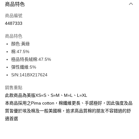
商品特色
信用卡一次付款
商品編號
信用卡分期付款
4487333
3 期 0 利率 每期
NT$99
21家銀行
商品特色
合作金庫商業銀行
第一商業銀行
超商取貨付款
顏色:黃綠
華南商業銀行
彰化商業銀行
棉:47.5%
LINE Pay
上海商業儲蓄銀行
台北富邦商業銀行
國泰世華商業銀行
兆豐國際商業銀行
極品特長絨棉:47.5%
Apple Pay
臺灣中小企業銀行
台中商業銀行
彈性纖維:5%
匯豐（台灣）商業銀行
華泰商業銀行
S/N:141BX217624
街口支付
聯邦商業銀行
遠東國際商業銀行
元大商業銀行
永豐商業銀行
悠遊付
銷售重點
玉山商業銀行
星展（台灣）商業銀行
此款商品為美版XS=S、S=M、M=L、L=XL
台新國際商業銀行
中國信託商業銀行
全盈+PAY
本商品採用之Pima cotton，棉纖維更長、手感極好，因此強度及品
台灣樂天信用卡公司
AFTEE先享後付
質皆優於埃及棉及一般美國棉，追求高品質棉的朋友不容錯過的舒
相關說明
適首選
【關於「AFTEE先享後付」】
ATM付款
AFTEE先享後付是「在收到商品之後才付款」的支付方式。 讓您購物簡單
便利好安心！