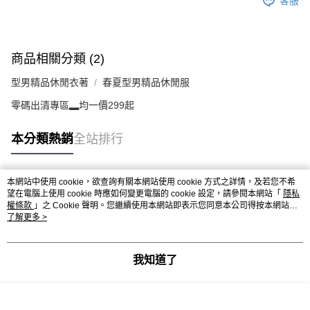
客服
商品相關分類 (2)
型男精品休閒衣著
春夏型男精品休閒服
零碼出清專區▂均一價299起
本分類熱銷
全站排行
本網站中使用 cookie，欲查詢有關本網站使用 cookie 方式之詳情，及若您不希
熱門標籤
望在電腦上使用 cookie 時應如何變更電腦的 cookie 設定，請參閱本網站「
隱私
權條款
」之 Cookie 聲明。您繼續使用本網站即表示您同意本公司得按本網站使
用條款之 Cookie 聲明使用 cookie。
了解更多 >
我知道了