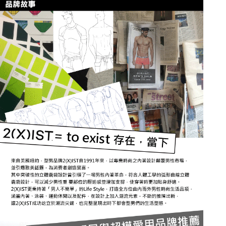
任。
每筆NT$100
４．使用「AFTEE先享後付」時，將依據個別帳號之用戶狀況，依本公司即
時審查核予不同之上限額度；若仍有額度不足之情形，本公司將視審查結果
海外宅配
查看運費
請求用戶進行身份認證。
５．嚴禁一人註冊多個帳號或使用他人資訊註冊。若發現惡意使用之情形，
恩沛科技股份有限公司將有權停止該用戶之使用額度並採取法律行動。