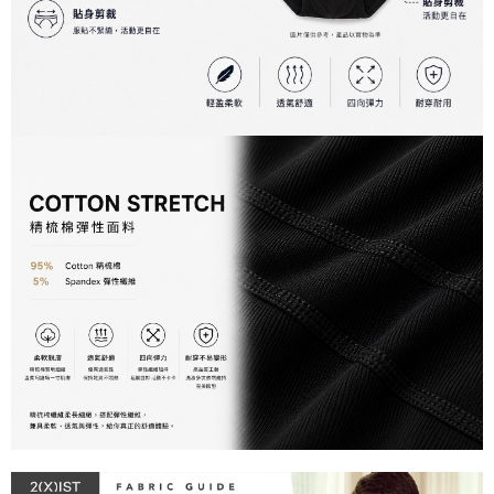
任。
每筆NT$100
４．使用「AFTEE先享後付」時，將依據個別帳號之用戶狀況，依本公司即
時審查核予不同之上限額度；若仍有額度不足之情形，本公司將視審查結果
海外宅配
查看運費
請求用戶進行身份認證。
５．嚴禁一人註冊多個帳號或使用他人資訊註冊。若發現惡意使用之情形，
恩沛科技股份有限公司將有權停止該用戶之使用額度並採取法律行動。