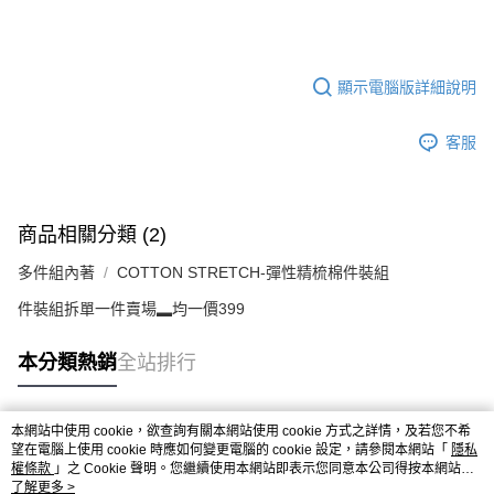
顯示電腦版詳細說明
客服
商品相關分類 (2)
多件組內著
COTTON STRETCH-彈性精梳棉件裝組
件裝組拆單一件賣場▂均一價399
本分類熱銷
全站排行
本網站中使用 cookie，欲查詢有關本網站使用 cookie 方式之詳情，及若您不希
熱門標籤
望在電腦上使用 cookie 時應如何變更電腦的 cookie 設定，請參閱本網站「
隱私
權條款
」之 Cookie 聲明。您繼續使用本網站即表示您同意本公司得按本網站使
用條款之 Cookie 聲明使用 cookie。
了解更多 >