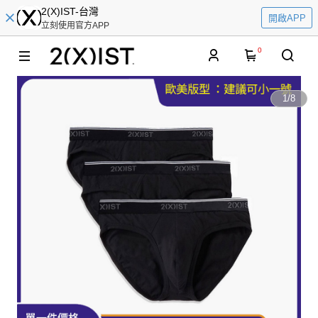
2(X)IST-台灣
開啟APP
立刻使用官方APP
0
1
/
8