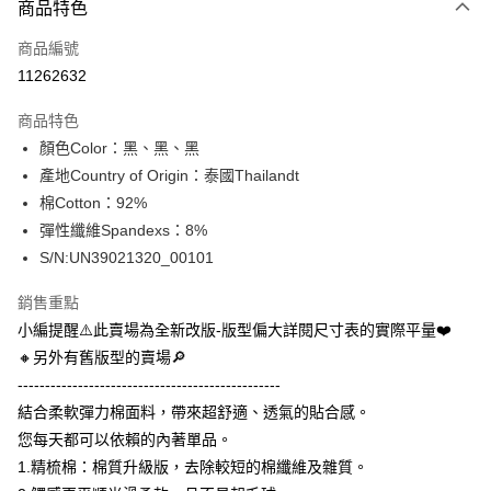
商品特色
信用卡一次付款
商品編號
信用卡分期付款
11262632
3 期 0 利率 每期
NT$133
21家銀行
商品特色
合作金庫商業銀行
第一商業銀行
超商取貨付款
顏色Color：黑、黑、黑
華南商業銀行
彰化商業銀行
產地Country of Origin：泰國Thailandt
LINE Pay
上海商業儲蓄銀行
台北富邦商業銀行
國泰世華商業銀行
兆豐國際商業銀行
棉Cotton：92%
Apple Pay
臺灣中小企業銀行
台中商業銀行
彈性纖維Spandexs：8%
匯豐（台灣）商業銀行
華泰商業銀行
S/N:UN39021320_00101
街口支付
聯邦商業銀行
遠東國際商業銀行
元大商業銀行
永豐商業銀行
悠遊付
銷售重點
玉山商業銀行
星展（台灣）商業銀行
小編提醒⚠️此賣場為全新改版-版型偏大詳閱尺寸表的實際平量❤️
台新國際商業銀行
中國信託商業銀行
全盈+PAY
🔸另外有舊版型的賣場🔎
台灣樂天信用卡公司
AFTEE先享後付
------------------------------------------------
相關說明
結合柔軟彈力棉面料，帶來超舒適、透氣的貼合感。
【關於「AFTEE先享後付」】
您每天都可以依賴的內著單品。
ATM付款
AFTEE先享後付是「在收到商品之後才付款」的支付方式。 讓您購物簡單
1.精梳棉：棉質升級版，去除較短的棉纖維及雜質。
便利好安心！