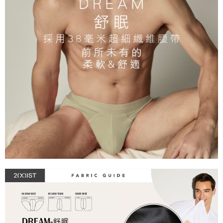
https://aftee.tw/terms/#terms3
３．未成年的使用者請事先徵得法定代理人或監護人之同意方可使用
郵局快捷(隔天到貨，需先line@客服通知小編)
「AFTEE先享後付」，若未經同意申辦者引起之損失，本公司不負相關責
任。
每筆NT$100
４．使用「AFTEE先享後付」時，將依據個別帳號之用戶狀況，依本公司即
時審查核予不同之上限額度；若仍有額度不足之情形，本公司將視審查結果
海外宅配
查看運費
請求用戶進行身份認證。
５．嚴禁一人註冊多個帳號或使用他人資訊註冊。若發現惡意使用之情形，
恩沛科技股份有限公司將有權停止該用戶之使用額度並採取法律行動。