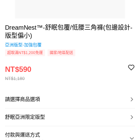
DreamNest™-舒眠包覆/低腰三角褲(包邊設計-
版型偏小)
亞洲版型-加強包覆
超取滿NT$1,200免運
國家/地區配送
NT$590
NT$1,180
請選擇商品選項
舒眠亞洲限定版型
付款與運送方式