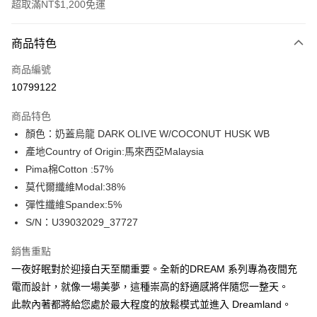
超取滿NT$1,200免運
付款方式
商品特色
信用卡一次付款
商品編號
信用卡分期付款
10799122
3 期 0 利率 每期
NT$196
21家銀行
商品特色
合作金庫商業銀行
第一商業銀行
超商取貨付款
顏色：奶蓋烏龍 DARK OLIVE W/COCONUT HUSK WB
華南商業銀行
彰化商業銀行
產地Country of Origin:馬來西亞Malaysia
LINE Pay
上海商業儲蓄銀行
台北富邦商業銀行
國泰世華商業銀行
兆豐國際商業銀行
Pima棉Cotton :57%
Apple Pay
臺灣中小企業銀行
台中商業銀行
莫代爾纖維Modal:38%
匯豐（台灣）商業銀行
華泰商業銀行
彈性纖維Spandex:5%
街口支付
聯邦商業銀行
遠東國際商業銀行
S/N：U39032029_37727
元大商業銀行
永豐商業銀行
悠遊付
玉山商業銀行
星展（台灣）商業銀行
銷售重點
台新國際商業銀行
中國信託商業銀行
全盈+PAY
一夜好眠對於迎接白天至關重要。全新的DREAM 系列專為夜間充
台灣樂天信用卡公司
AFTEE先享後付
電而設計，就像一場美夢，這種崇高的舒適感將伴隨您一整天。
相關說明
此款內著都將給您處於最大程度的放鬆模式並進入 Dreamland。