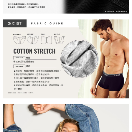
郵局快捷(隔天到貨，需先line@客服通知小編)
「AFTEE先享後付」，若未經同意申辦者引起之損失，本公司不負相關責
任。
每筆NT$100
４．使用「AFTEE先享後付」時，將依據個別帳號之用戶狀況，依本公司即
時審查核予不同之上限額度；若仍有額度不足之情形，本公司將視審查結果
海外宅配
查看運費
請求用戶進行身份認證。
５．嚴禁一人註冊多個帳號或使用他人資訊註冊。若發現惡意使用之情形，
恩沛科技股份有限公司將有權停止該用戶之使用額度並採取法律行動。