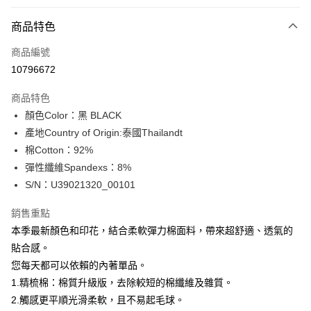
付款方式
商品特色
信用卡一次付款
商品編號
信用卡分期付款
10796672
3 期 0 利率 每期
NT$293
21家銀行
商品特色
合作金庫商業銀行
第一商業銀行
超商取貨付款
顏色Color：黑 BLACK
華南商業銀行
彰化商業銀行
產地Country of Origin:泰國Thailandt
LINE Pay
上海商業儲蓄銀行
台北富邦商業銀行
國泰世華商業銀行
兆豐國際商業銀行
棉Cotton：92%
Apple Pay
臺灣中小企業銀行
台中商業銀行
彈性纖維Spandexs：8%
匯豐（台灣）商業銀行
華泰商業銀行
S/N：U39021320_00101
街口支付
聯邦商業銀行
遠東國際商業銀行
元大商業銀行
永豐商業銀行
悠遊付
銷售重點
玉山商業銀行
星展（台灣）商業銀行
本季最新顏色和印花，結合柔軟彈力棉面料，帶來超舒適、透氣的
台新國際商業銀行
中國信託商業銀行
全盈+PAY
貼合感。
台灣樂天信用卡公司
AFTEE先享後付
您每天都可以依賴的內著單品。
相關說明
1.精梳棉：棉質升級版，去除較短的棉纖維及雜質。
【關於「AFTEE先享後付」】
2.觸感更平順光滑柔軟，且不易起毛球。
ATM付款
AFTEE先享後付是「在收到商品之後才付款」的支付方式。 讓您購物簡單