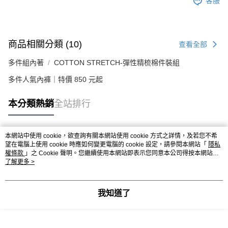
客服
商品相關分類 (10)
查看全部
多件組內著
COTTON STRETCH-彈性精梳棉件裝組
多件人氣內褲｜特價 850 元起
本分類熱銷
全站排行
本網站中使用 cookie，欲查詢有關本網站使用 cookie 方式之詳情，及若您不希
熱門標籤
望在電腦上使用 cookie 時應如何變更電腦的 cookie 設定，請參閱本網站「
隱私
權條款
」之 Cookie 聲明。您繼續使用本網站即表示您同意本公司得按本網站使
用條款之 Cookie 聲明使用 cookie。
了解更多 >
我知道了